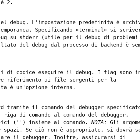
 è 2.
del debug. L'impostazione predefinita è archi
temporanea. Specificando «terminal» si scrive
bug su stderr (utile per il debug di problemi
ultato del debug dal processo di backend è se
ni di codice eseguire il debug. I flag sono i
re riferimento ai file sorgenti per la
sta è un'opzione interna.
rd tramite il comando del debugger specificat
a riga di comando al comando del debugger,
pici ('') insieme al comando.
NOTA:
Gli argom
r spazi. Se ciò non è appropriato, si dovrà s
care il debugger. Inoltre, assicurarsi di