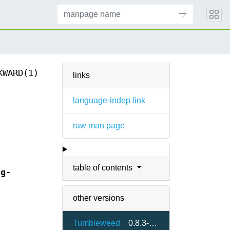
KWARD(1)
links
language-indep link
raw man page
table of contents
ug-
other versions
Tumbleweed
0.8.3-1.6