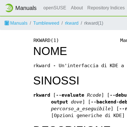
Manuals
openSUSE
About
Repository Indices
Manuals
Tumbleweed
rkward
rkward(1)
RKWARD(1)
Ma
NOME
rkward - Un'interfaccia di KDE a 
SINOSSI
rkward
[
--evaluate
Rcode
] [
--debu
output
dove
] [
--backend-de
percorso_a_eseguibile
] [
--
[Opzioni generiche di KDE]