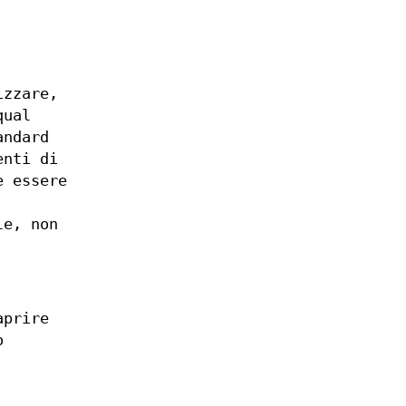
izzare,
qual
andard
enti di
e essere
le, non
aprire
o