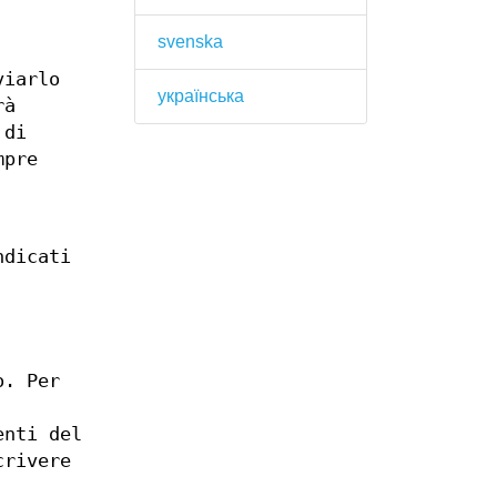
svenska
viarlo
українська
rà
 di
mpre
ndicati
o. Per
enti del
crivere