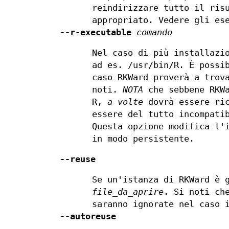
reindirizzare tutto il ris
appropriato. Vedere gli es
--r-executable
comando
Nel caso di più installazi
ad es. /usr/bin/R. È possi
caso RKWard proverà a trov
noti.
NOTA
che sebbene RKW
R,
a volte
dovrà essere ric
essere del tutto incompati
Questa opzione modifica l'
in modo persistente.
--reuse
Se un'istanza di RKWard è 
file_da_aprire
. Si noti ch
saranno ignorate nel caso 
--autoreuse