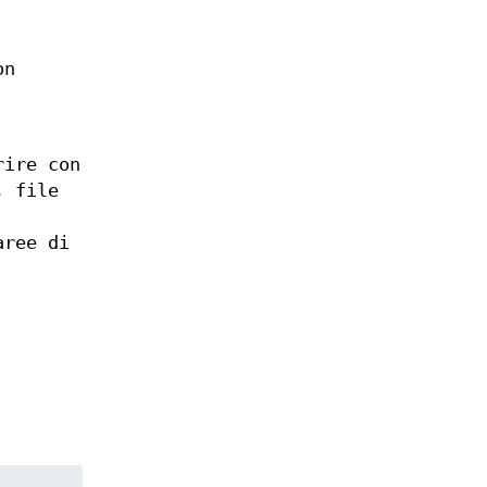
on
rire con
, file
aree di