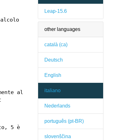
Leap-15.6
calcolo
other languages
d
català (ca)
Deutsch
English
italiano
mente al
t
Nederlands
português (pt-BR)
to, 5 è
slovenščina