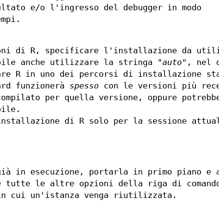
ultato e/o l'ingresso del debugger in modo
empi.
oni di R, specificare l'installazione da util
bile anche utilizzare la stringa
"auto"
, nel 
are R in uno dei percorsi di installazione st
ard funzionerà
spesso
con le versioni più rec
ompilato per quella versione, oppure potrebb
bile.
installazione di R solo per la sessione attua
già in esecuzione, portarla in primo piano e 
e tutte le altre opzioni della riga di comand
in cui un'istanza venga riutilizzata.