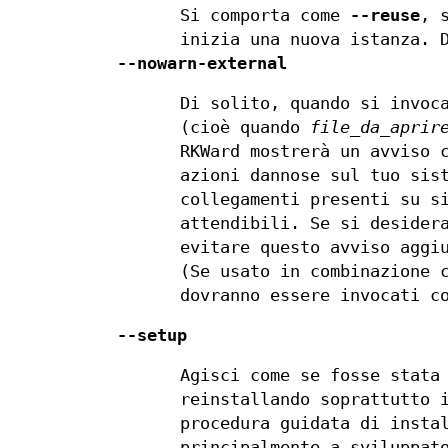
Si comporta come
--reuse
, 
inizia una nuova istanza. 
--nowarn-external
Di solito, quando si invoc
(cioè quando
file_da_aprir
RKWard mostrerà un avviso 
azioni dannose sul tuo sis
collegamenti presenti su s
attendibili. Se si desider
evitare questo avviso aggi
(Se usato in combinazione 
dovranno essere invocati c
--setup
Agisci come se fosse stata
reinstallando soprattutto 
procedura guidata di insta
principalmente a sviluppat