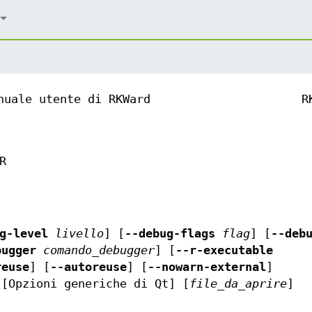
nuale utente di RKWard
R
R
g-level
livello
] [
--debug-flags
flag
] [
--deb
bugger
comando_debugger
] [
--r-executable
reuse
] [
--autoreuse
] [
--nowarn-external
]
 [Opzioni generiche di Qt] [
file_da_aprire
]