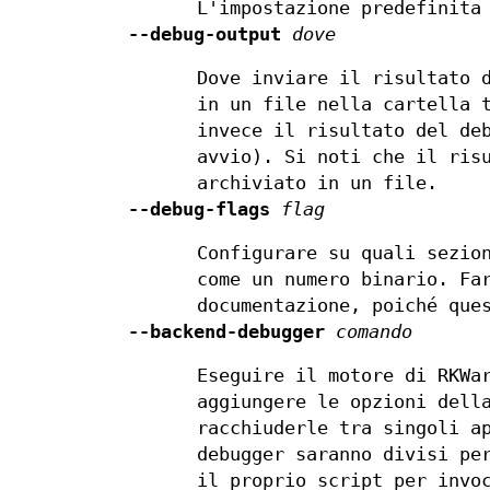
L'impostazione predefinita
--debug-output
dove
Dove inviare il risultato 
in un file nella cartella 
invece il risultato del de
avvio). Si noti che il ris
archiviato in un file.
--debug-flags
flag
Configurare su quali sezio
come un numero binario. Fa
documentazione, poiché que
--backend-debugger
comando
Eseguire il motore di RKWa
aggiungere le opzioni dell
racchiuderle tra singoli a
debugger saranno divisi pe
il proprio script per invo