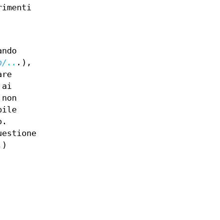
rimenti
ando
n/..
.
),
are
 ai
 non
bile
o.
uestione
.)