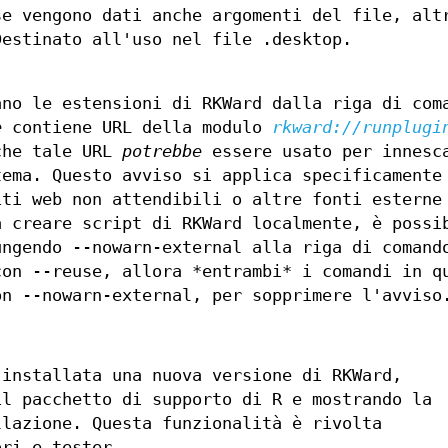
se vengono dati anche argomenti del file, alt
Destinato all'uso nel file .desktop.
ano le estensioni di RKWard dalla riga di com
e
contiene URL della modulo
rkward://runplugi
che tale URL
potrebbe
essere usato per innesc
tema. Questo avviso si applica specificamente
iti web non attendibili o altre fonti esterne
a creare script di RKWard localmente, è possi
ungendo --nowarn-external alla riga di comand
con --reuse, allora *entrambi* i comandi in q
on --nowarn-external, per sopprimere l'avviso
 installata una nuova versione di RKWard,
il pacchetto di supporto di R e mostrando la
llazione. Questa funzionalità è rivolta
ori e tester.