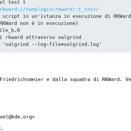
el test t

rkward://runplugin/rkward::t_test/
 script in un'istanza in esecuzione di RKWard
RKWard non è in esecuzione)

ile_b.R

i rkward attraverso valgrind

 'valgrind --log-file=valgrind.log'
 Friedrichsmeier e dalla squadra di RKWard. 
vel@kde.org>
d.