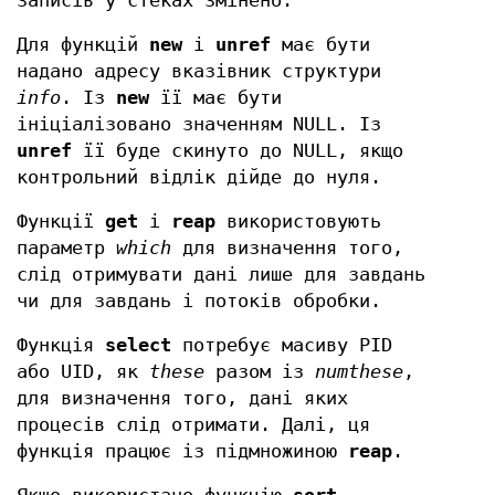
записів у стеках змінено.
Для функцій
new
і
unref
має бути
надано адресу вказівник структури
info
. Із
new
її має бути
ініціалізовано значенням NULL. Із
unref
її буде скинуто до NULL, якщо
контрольний відлік дійде до нуля.
Функції
get
і
reap
використовують
параметр
which
для визначення того,
слід отримувати дані лише для завдань
чи для завдань і потоків обробки.
Функція
select
потребує масиву PID
або UID, як
these
разом із
numthese
,
для визначення того, дані яких
процесів слід отримати. Далі, ця
функція працює із підмножиною
reap
.