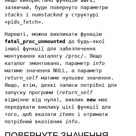
Якщо використано функцію
sort
,
зазвичай, буде повернуто параметри
stacks
і
numstacked
у структурі
«pids_fetch».
Нарешті, можна викликати функцію
fatal_proc_unmounted
до будь-якої
іншої функції для забезпечення
монтування каталогу /proc/. Якщо
каталог змонтовано, параметр
info
матиме значення NULL, а параметр
return_self
матиме нульове значення.
Якщо, втім, деякі записи потрібні для
запуску програми (
return_self
відмінне від нуля), виклик
new
має
передувати виклику цієї функції для
того, щоб вказати
items
і отримати
потрібний вказівник
info
.
ПОВЕРНУТЕ ЗНАЧЕННЯ