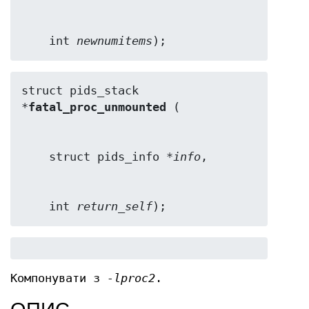
    int 
newnumitems
);
struct pids_stack 
*
fatal_proc_unmounted
    struct pids_info *
info
    int 
return_self
);
Компонувати з
-lproc2
.