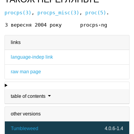
procps(3)
,
procps_misc(3)
,
proc(5)
.
3 вересня 2004 року
procps-ng
links
language-indep link
raw man page
table of contents
other versions
Tumbleweed
4.0.6-1.4