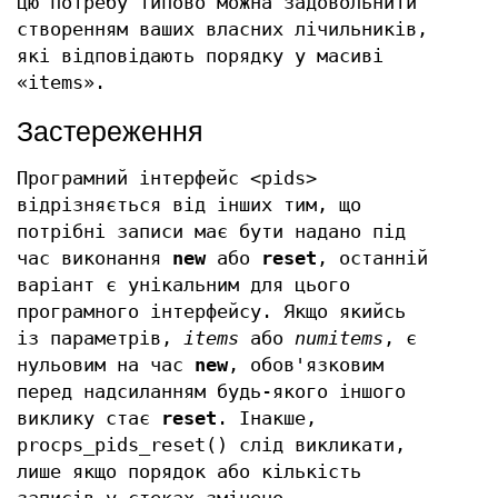
цю потребу типово можна задовольнити
створенням ваших власних лічильників,
які відповідають порядку у масиві
«items».
Застереження
Програмний інтерфейс <pids>
відрізняється від інших тим, що
потрібні записи має бути надано під
час виконання
new
або
reset
, останній
варіант є унікальним для цього
програмного інтерфейсу. Якщо якийсь
із параметрів,
items
або
numitems
, є
нульовим на час
new
, обов'язковим
перед надсиланням будь-якого іншого
виклику стає
reset
. Інакше,
procps_pids_reset() слід викликати,
лише якщо порядок або кількість