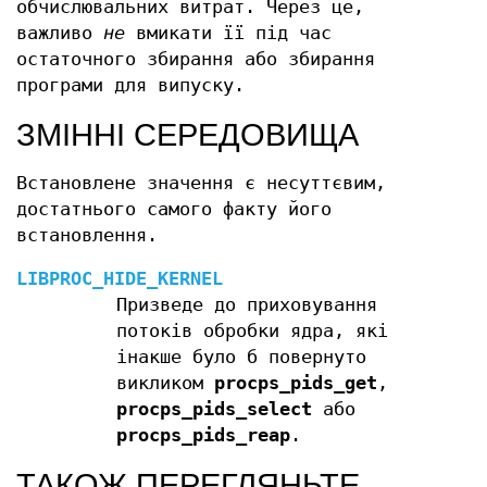
обчислювальних витрат. Через це,
важливо
не
вмикати її під час
остаточного збирання або збирання
програми для випуску.
ЗМІННІ СЕРЕДОВИЩА
Встановлене значення є несуттєвим,
достатнього самого факту його
встановлення.
LIBPROC_HIDE_KERNEL
Призведе до приховування
потоків обробки ядра, які
інакше було б повернуто
викликом
procps_pids_get
,
procps_pids_select
або
procps_pids_reap
.
ТАКОЖ ПЕРЕГЛЯНЬТЕ