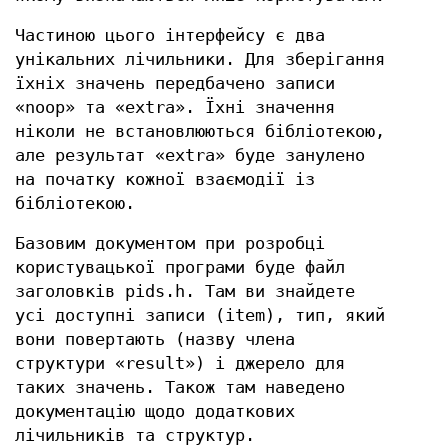
Частиною цього інтерфейсу є два
унікальних лічильники. Для зберігання
їхніх значень передбачено записи
«noop» та «extra». Їхні значення
ніколи не встановлюються бібліотекою,
але результат «extra» буде занулено
на початку кожної взаємодії із
бібліотекою.
Базовим документом при розробці
користувацької програми буде файл
заголовків pids.h. Там ви знайдете
усі доступні записи (item), тип, який
вони повертають (назву члена
структури «result») і джерело для
таких значень. Також там наведено
документацію щодо додаткових
лічильників та структур.