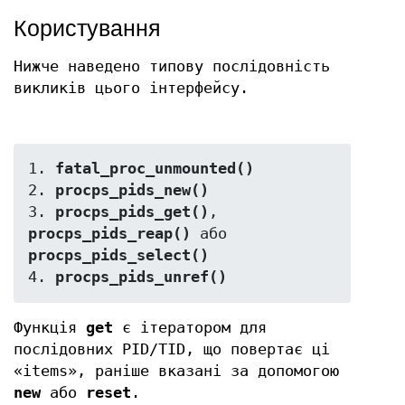
Користування
Нижче наведено типову послідовність
викликів цього інтерфейсу.
1. 
fatal_proc_unmounted()
2. 
procps_pids_new()
3. 
procps_pids_get()
, 
procps_pids_reap()
 або 
procps_pids_select()
4. 
procps_pids_unref()
Функція
get
є ітератором для
послідовних PID/TID, що повертає ці
«items», раніше вказані за допомогою
new
або
reset
.