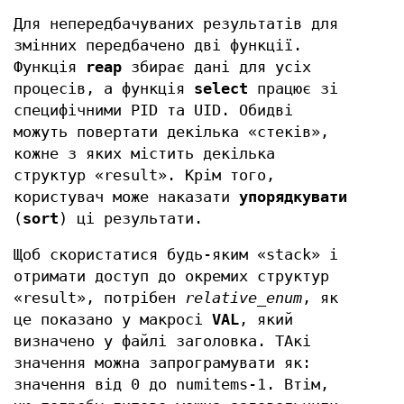
Для непередбачуваних результатів для
змінних передбачено дві функції.
Функція
reap
збирає дані для усіх
процесів, а функція
select
працює зі
специфічними PID та UID. Обидві
можуть повертати декілька «стеків»,
кожне з яких містить декілька
структур «result». Крім того,
користувач може наказати
упорядкувати
(
sort
) ці результати.
Щоб скористатися будь-яким «stack» і
отримати доступ до окремих структур
«result», потрібен
relative_enum
, як
це показано у макросі
VAL
, який
визначено у файлі заголовка. ТАкі
значення можна запрограмувати як:
значення від 0 до numitems-1. Втім,