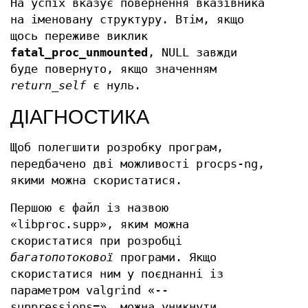
На успіх вказує повернення вказівника
на іменовану структуру. Втім, якщо
щось переживе виклик
fatal_proc_unmounted
, NULL завжди
буде повернуто, якщо значенням
return_self
є нуль.
ДІАГНОСТИКА
Щоб полегшити розробку програм,
передбачено дві можливості procps-ng,
якими можна скористатися.
Першою є файл із назвою
«libproc.supp», яким можна
скористатися при розробці
багатопотокової
програми. Якщо
скористатися ним у поєднанні із
параметром valgrind «--
suppressions=», можна уникнути