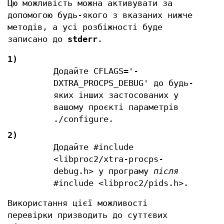
Цю можливість можна активувати за
допомогою будь-якого з вказаних нижче
методів, а усі розбіжності буде
записано до
stderr
.
1)
Додайте CFLAGS='-
DXTRA_PROCPS_DEBUG' до будь-
яких інших застосованих у
вашому проєкті параметрів
./configure.
2)
Додайте #include
<libproc2/xtra-procps-
debug.h> у програму
після
#include <libproc2/pids.h>.
Використання цієї можливості
перевірки призводить до суттєвих