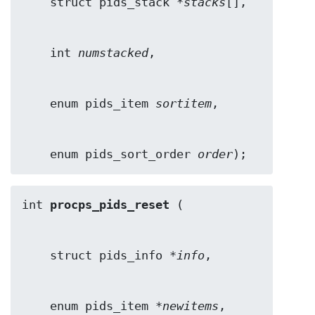
    struct pids_stack *
stacks
    int 
numstacked
    enum pids_item 
sortitem
    enum pids_sort_order 
order
);
int 
procps_pids_reset
    struct pids_info *
info
    enum pids_item *
newitems