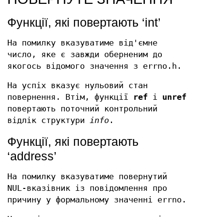
Функції, які повертають ‘int’
На помилку вказуватиме від'ємне
число, яке є завжди оберненим до
якогось відомого значення з errno.h.
На успіх вказує нульовий стан
повернення. Втім, функції
ref
і
unref
повертають поточний контрольний
відлік структури
info
.
Функції, які повертають
‘address’
На помилку вказуватиме повернутий
NUL-вказівник із повідомлення про
причину у формальному значенні errno.