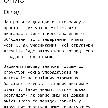
ОПИС
Огляд
Центральною для цього інтерфейсу є
проста структура «result», яка
визначає «item» і його значення (в
об'єднання зі стандартними типами
мови C, як учасниками). Усі структури
«result» буде автоматично розподілено
і надано бібліотекою.
Заданням масиву значень «item» ці
структури можна упорядкувати як
«стек» із потенційним отримання
багатьох результатів одним викликом
функції. Таким чином, «стек» можна
розглядати як запис змінної довжини,
вміст якого та порядок записів у
якому визначаються лише користувачем.