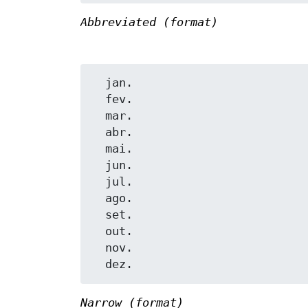
Abbreviated (format)
  jan.

  fev.

  mar.

  abr.

  mai.

  jun.

  jul.

  ago.

  set.

  out.

  nov.

Narrow (format)