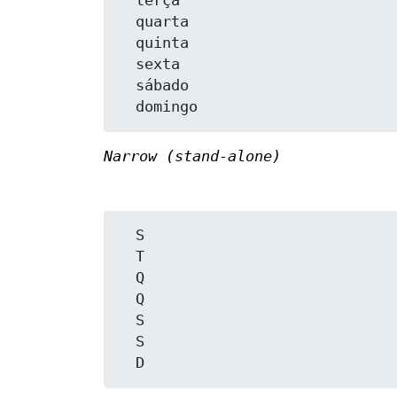
  terça

  quarta

  quinta

  sexta

  sábado

Narrow (stand-alone)
  S

  T

  Q

  Q

  S

  S
