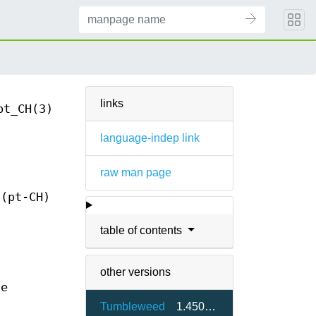
links
pt_CH(3)
language-indep link
raw man page
 (pt-CH)
table of contents
other versions
se
Tumbleweed
1.450000-1.5