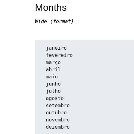
Months
Wide (format)
  janeiro

  fevereiro

  março

  abril

  maio

  junho

  julho

  agosto

  setembro

  outubro

  novembro
