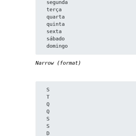
  segunda

  terça

  quarta

  quinta

  sexta

  sábado

Narrow (format)
  S

  T

  Q

  Q

  S

  S
