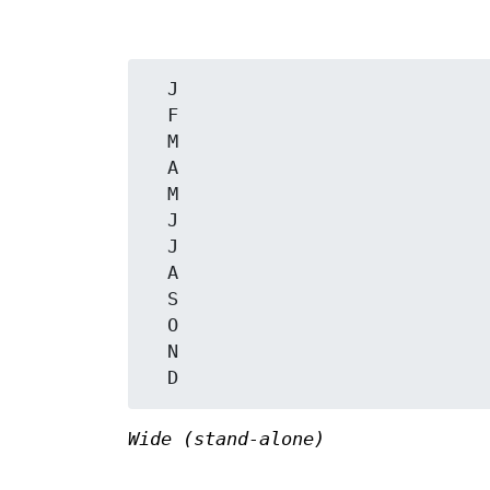
  J

  F

  M

  A

  M

  J

  J

  A

  S

  O

  N

Wide (stand-alone)