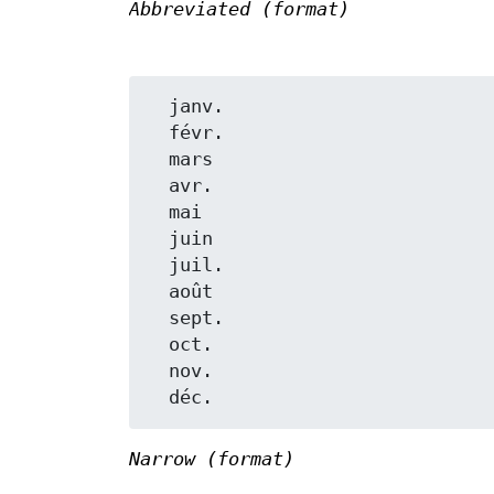
Abbreviated (format)
  janv.

  févr.

  mars

  avr.

  mai

  juin

  juil.

  août

  sept.

  oct.

  nov.

Narrow (format)