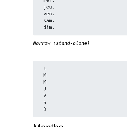
  mer.

  jeu.

  ven.

  sam.

Narrow (stand-alone)
  L

  M

  M

  J

  V

  S
