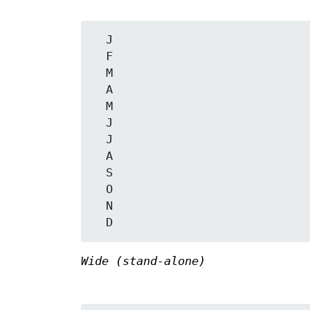
  J

  F

  M

  A

  M

  J

  J

  A

  S

  O

  N

Wide (stand-alone)