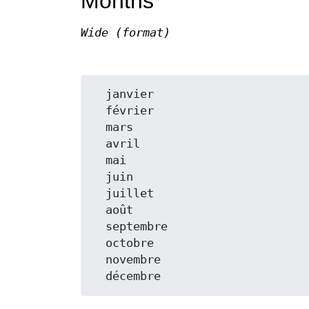
Months
Wide (format)
  janvier

  février

  mars

  avril

  mai

  juin

  juillet

  août

  septembre

  octobre

  novembre
