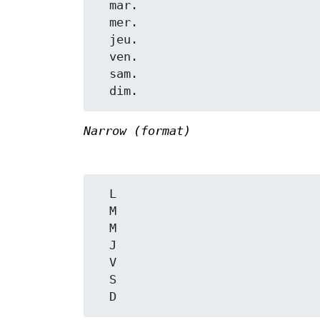
  mar.

  mer.

  jeu.

  ven.

  sam.

Narrow (format)
  L

  M

  M

  J

  V

  S
