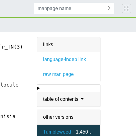
links
fr_TN(3)
language-indep link
raw man page
 locale
table of contents
unisia
other versions
Tumbleweed
1.450000-1.5