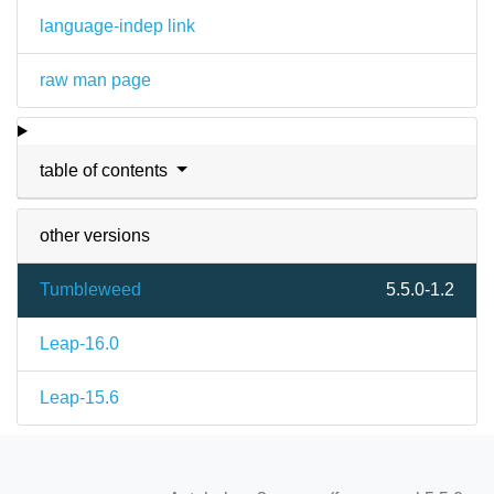
language-indep link
raw man page
table of contents
other versions
Tumbleweed
5.5.0-1.2
Leap-16.0
Leap-15.6