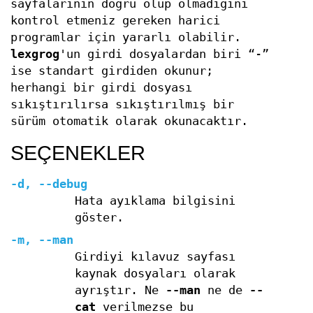
sayfalarının doğru olup olmadığını
kontrol etmeniz gereken harici
programlar için yararlı olabilir.
lexgrog
'un girdi dosyalardan biri “-”
ise standart girdiden okunur;
herhangi bir girdi dosyası
sıkıştırılırsa sıkıştırılmış bir
sürüm otomatik olarak okunacaktır.
SEÇENEKLER
-d
,
--debug
Hata ayıklama bilgisini
göster.
-m
,
--man
Girdiyi kılavuz sayfası
kaynak dosyaları olarak
ayrıştır. Ne
--man
ne de
--
cat
verilmezse bu