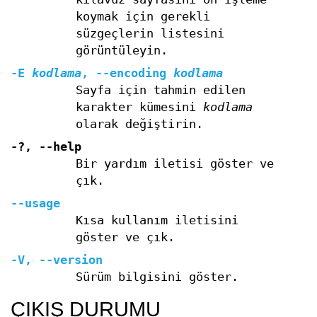
koymak için gerekli
süzgeçlerin listesini
görüntüleyin.
-E
kodlama
,
--encoding
kodlama
Sayfa için tahmin edilen
karakter kümesini
kodlama
olarak değiştirin.
-?
,
--help
Bir yardım iletisi göster ve
çık.
--usage
Kısa kullanım iletisini
göster ve çık.
-V
,
--version
Sürüm bilgisini göster.
ÇIKIŞ DURUMU