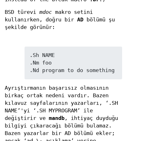
BSD türevi
mdoc
makro setini
kullanırken, doğru bir
AD
bölümü şu
şekilde görünür:
.Sh NAME

.Nm foo

Ayrıştırmanın başarısız olmasının
birkaç ortak nedeni vardır. Bazen
kılavuz sayfalarının yazarları, ‘.SH
NAME’'yi ‘.SH MYPROGRAM’ ile
değiştirir ve
mandb
, ihtiyaç duyduğu
bilgiyi çıkaracağı bölümü bulamaz.
Bazen yazarlar bir AD bölümü ekler;
ancak ‘ad \- açıklama’ yerine,