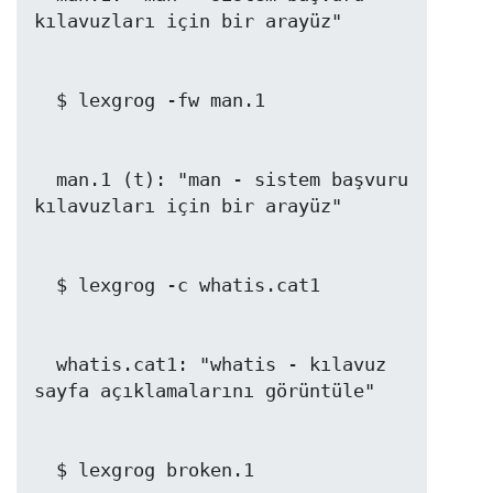
  man.1 (t): "man - sistem başvuru 
  whatis.cat1: "whatis - kılavuz 