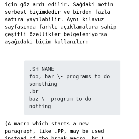
için göz ardı edilir. Sağdaki metin
serbest biçimdedir ve birden fazla
satıra yayılabilir. Aynı kılavuz
sayfasında farklı açıklamalara sahip
çeşitli özellikler belgeleniyorsa
aşağıdaki biçim kullanılır:
.SH NAME

foo, bar \- programs to do 
something

.br

baz \- program to do 
(A macro which starts a new
paragraph, like
.PP
, may be used
instead of the break macro
.br
.)