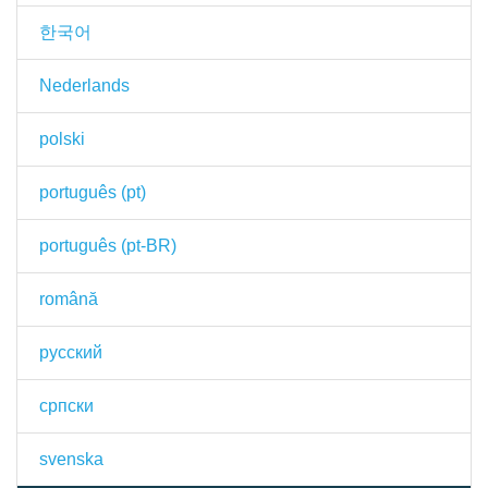
한국어
Nederlands
polski
português (pt)
português (pt-BR)
română
русский
српски
svenska