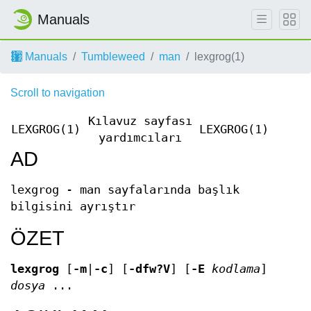
Manuals
Manuals
Tumbleweed
man
lexgrog(1)
Scroll to navigation
Kılavuz sayfası
LEXGROG(1)
LEXGROG(1)
yardımcıları
AD
lexgrog - man sayfalarında başlık
bilgisini ayrıştır
ÖZET
lexgrog
[
-m
|
-c
] [
-dfw?V
] [
-E
kodlama
]
dosya
...