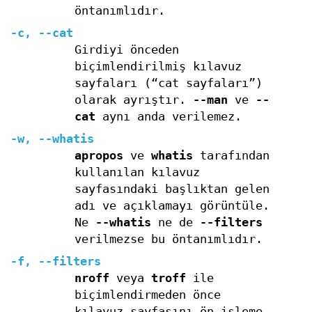
öntanımlıdır.
-c
,
--cat
Girdiyi önceden
biçimlendirilmiş kılavuz
sayfaları (“cat sayfaları”)
olarak ayrıştır.
--man
ve
--
cat
aynı anda verilemez.
-w
,
--whatis
apropos
ve
whatis
tarafından
kullanılan kılavuz
sayfasındaki başlıktan gelen
adı ve açıklamayı görüntüle.
Ne
--whatis
ne de
--filters
verilmezse bu öntanımlıdır.
-f
,
--filters
nroff
veya
troff
ile
biçimlendirmeden önce
kılavuz sayfasını ön işleme