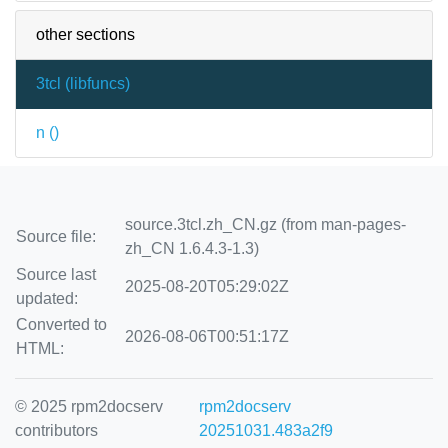
other sections
3tcl (
libfuncs
)
n (
)
source.3tcl.zh_CN.gz (from man-pages-
Source file:
zh_CN 1.6.4.3-1.3)
Source last
2025-08-20T05:29:02Z
updated:
Converted to
2026-08-06T00:51:17Z
HTML:
© 2025 rpm2docserv
rpm2docserv
contributors
20251031.483a2f9