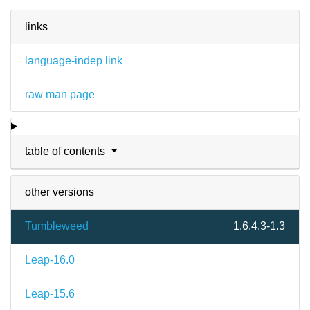
links
language-indep link
raw man page
table of contents
other versions
Tumbleweed
1.6.4.3-1.3
Leap-16.0
Leap-15.6