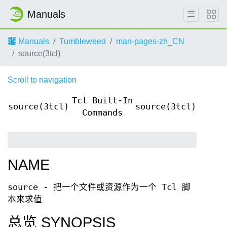
Manuals
Manuals
Tumbleweed
man-pages-zh_CN
source(3tcl)
Scroll to navigation
Tcl Built-In
source(3tcl)
source(3tcl)
Commands
NAME
source - 把一个文件或资源作为一个 Tcl 脚
本来求值
总览 SYNOPSIS