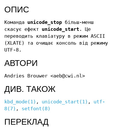
ОПИС
Команда
unicode_stop
більш-менш
скасує ефект
unicode_start
. Це
переводить клавіатуру в режим ASCII
(XLATE) та очищає консоль від режиму
UTF-8.
АВТОРИ
Andries Brouwer <aeb@cwi.nl>
ДИВ. ТАКОЖ
kbd_mode(1)
,
unicode_start(1)
,
utf-
8(7)
,
setfont(8)
ПЕРЕКЛАД