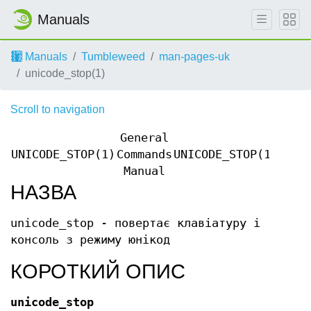
Manuals
Manuals
Tumbleweed
man-pages-uk
unicode_stop(1)
Scroll to navigation
General
UNICODE_STOP(1)
Commands
UNICODE_STOP(1)
Manual
НАЗВА
unicode_stop - повертає клавіатуру і
консоль з режиму юнікод
КОРОТКИЙ ОПИС
unicode_stop