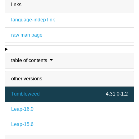
links
language-indep link
raw man page
table of contents
other versions
Tumbleweed
4.31.0-1.2
Leap-16.0
Leap-15.6