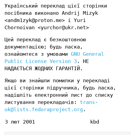
Український переклад цієї сторінки
посібника виконано Andrij Mizyk
<andm1zyk@proton.me> і Yuri
Chornoivan <yurchor@ukr.net>
Цей переклад є безкоштовною
документацією; будь ласка,
ознайомтеся з умовами
GNU General
Public License Version 3
. НЕ
НАДАЄТЬСЯ ЖОДНИХ ГАРАНТІЙ.
Якщо ви знайшли помилки у перекладі
цієї сторінки підручника, будь ласка,
надішліть електронний лист до списку
листування перекладачів:
trans-
uk@lists.fedoraproject.org
.
3 лют 2001
kbd