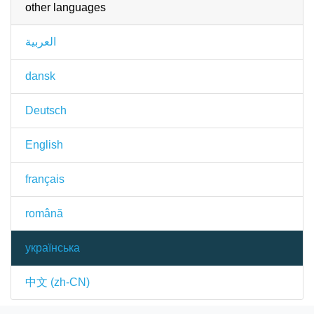
other languages
العربية
dansk
Deutsch
English
français
română
українська
中文 (zh-CN)