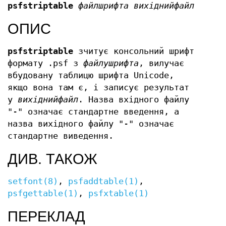
psfstriptable
файлшрифта вихіднийфайл
ОПИС
psfstriptable
зчитує консольний шрифт
формату .psf з
файлушрифта
, вилучає
вбудовану таблицю шрифта Unicode,
якщо вона там є, і записує результат
у
вихіднийфайл
. Назва вхідного файлу
"-" означає стандартне введення, а
назва вихідного файлу "-" означає
стандартне виведення.
ДИВ. ТАКОЖ
setfont(8)
,
psfaddtable(1)
,
psfgettable(1)
,
psfxtable(1)
ПЕРЕКЛАД