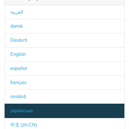
العربية
dansk
Deutsch
English
español
français
română
українська
中文 (zh-CN)