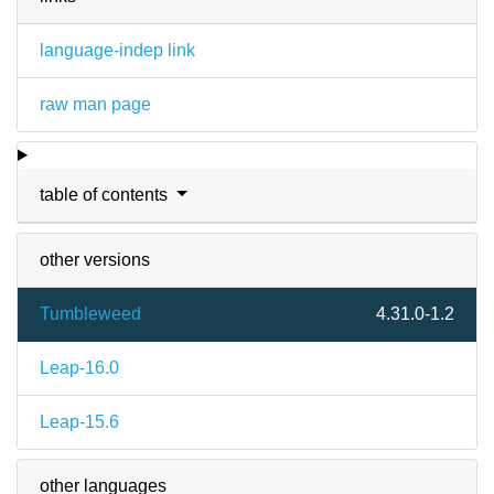
language-indep link
raw man page
table of contents
other versions
Tumbleweed
4.31.0-1.2
Leap-16.0
Leap-15.6
other languages