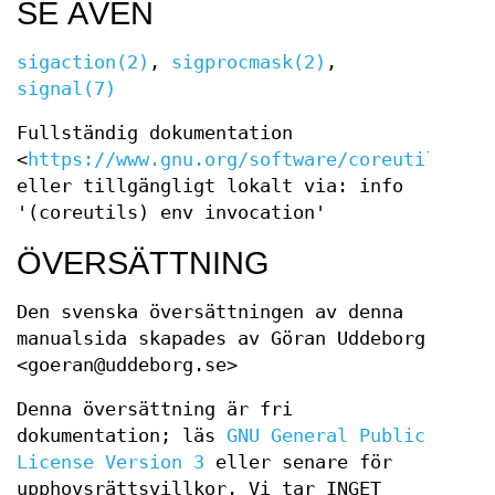
SE ÄVEN
sigaction(2)
,
sigprocmask(2)
,
signal(7)
Fullständig dokumentation
<
https://www.gnu.org/software/coreutils/env
eller tillgängligt lokalt via: info
'(coreutils) env invocation'
ÖVERSÄTTNING
Den svenska översättningen av denna
manualsida skapades av Göran Uddeborg
<goeran@uddeborg.se>
Denna översättning är fri
dokumentation; läs
GNU General Public
License Version 3
eller senare för
upphovsrättsvillkor. Vi tar INGET