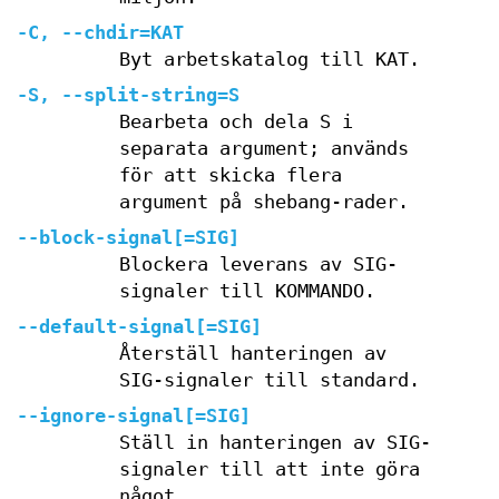
-C, --chdir=KAT
Byt arbetskatalog till KAT.
-S, --split-string=S
Bearbeta och dela S i
separata argument; används
för att skicka flera
argument på shebang-rader.
--block-signal[=SIG]
Blockera leverans av SIG-
signaler till KOMMANDO.
--default-signal[=SIG]
Återställ hanteringen av
SIG-signaler till standard.
--ignore-signal[=SIG]
Ställ in hanteringen av SIG-
signaler till att inte göra
något.