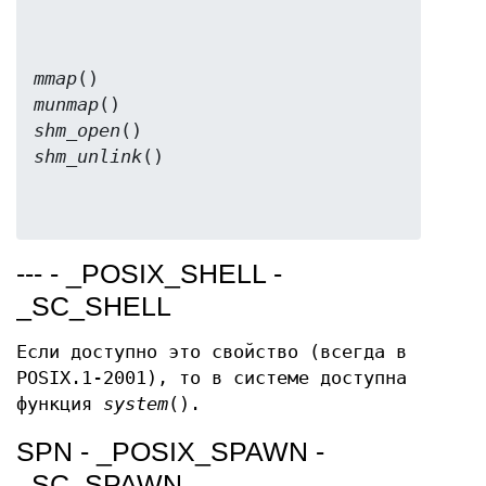
mmap
munmap
shm_open
shm_unlink
--- - _POSIX_SHELL -
_SC_SHELL
Если доступно это свойство (всегда в
POSIX.1-2001), то в системе доступна
функция
system
().
SPN - _POSIX_SPAWN -
_SC_SPAWN