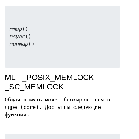
mmap
msync
munmap
ML - _POSIX_MEMLOCK -
_SC_MEMLOCK
Общая память может блокироваться в
ядре (core). Доступны следующие
функции: