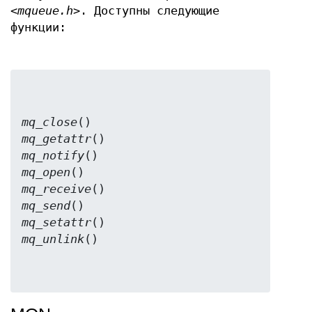
<mqueue.h>
. Доступны следующие
функции:
mq_close
mq_getattr
mq_notify
mq_open
mq_receive
mq_send
mq_setattr
mq_unlink