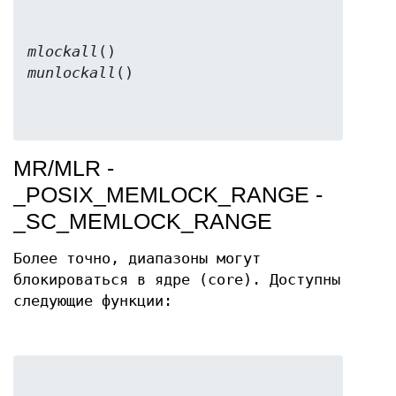
mlockall
munlockall
MR/MLR -
_POSIX_MEMLOCK_RANGE -
_SC_MEMLOCK_RANGE
Более точно, диапазоны могут
блокироваться в ядре (core). Доступны
следующие функции: