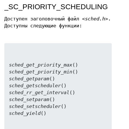
_SC_PRIORITY_SCHEDULING
Доступен заголовочный файл
<sched.h>
.
Доступны следующие функции:
sched_get_priority_max
sched_get_priority_min
sched_getparam
sched_getscheduler
sched_rr_get_interval
sched_setparam
sched_setscheduler
sched_yield