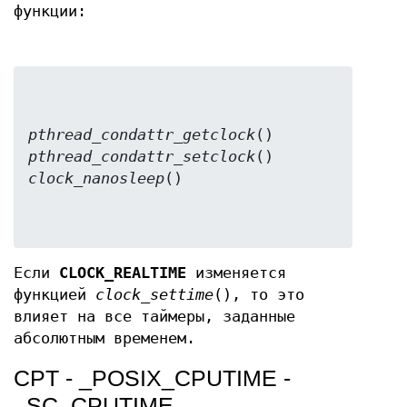
функции:
pthread_condattr_getclock
pthread_condattr_setclock
clock_nanosleep
Если
CLOCK_REALTIME
изменяется
функцией
clock_settime
(), то это
влияет на все таймеры, заданные
абсолютным временем.
CPT - _POSIX_CPUTIME -
_SC_CPUTIME