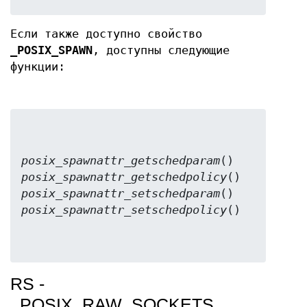
Если также доступно свойство
_POSIX_SPAWN
, доступны следующие
функции:
posix_spawnattr_getschedparam
posix_spawnattr_getschedpolicy
posix_spawnattr_setschedparam
posix_spawnattr_setschedpolicy
RS -
_POSIX_RAW_SOCKETS