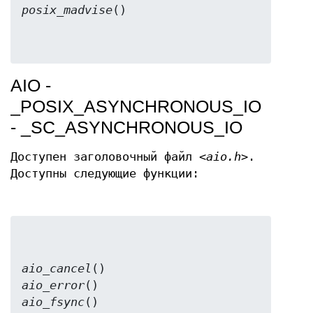
posix_madvise
AIO -
_POSIX_ASYNCHRONOUS_IO
- _SC_ASYNCHRONOUS_IO
Доступен заголовочный файл
<aio.h>
.
Доступны следующие функции:
aio_cancel
aio_error
aio_fsync