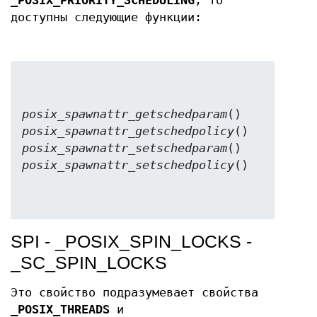
_POSIX_PRIORITY_SCHEDULING
, то
доступны следующие функции:
posix_spawnattr_getschedparam
posix_spawnattr_getschedpolicy
posix_spawnattr_setschedparam
posix_spawnattr_setschedpolicy
SPI - _POSIX_SPIN_LOCKS -
_SC_SPIN_LOCKS
Это свойство подразумевает свойства
_POSIX_THREADS
и