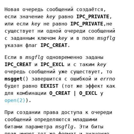
Новая очередь сообщений создаётся,
если значение
key
равно
IPC_PRIVATE
,
или если
key
не равно
IPC_PRIVATE
,не
существует ни одной очереди сообщений
с заданным ключом
key
и в поле
msgflg
указан флаг
IPC_CREAT
.
Если в
msgflg
одновременно заданы
IPC_CREAT
и
IPC_EXCL
и с таким
key
очередь сообщений уже существует, то
msgget
() завершится с ошибкой и
errno
будет равно
EEXIST
(тот же эффект как
для комбинации
O_CREAT | O_EXCL
у
open(2)
).
При создании права доступа к очереди
сообщений определяются младшими
битами параметра
msgflg
. Эти биты
прав имеют тот же формат и значение,