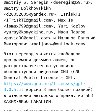
Dmitriy S. Seregin <dseregin@59.ru>,
Dmitry Bolkhovskikh
<d20052005@yandex.ru>, ITriskTI
<ITriskTI@gmail.com>, Max Is
<ismax799@gmail.com>, Yuri Kozlov
<yuray@komyakino.ru>, Иван Павлов
<pavia00@gmail.com> и Малянов Евгений
Викторович <maljanow@outlook.com>
Этот перевод является свободной
программной документацией; он
распространяется на условиях
общедоступной лицензии GNU (GNU
General Public License - GPL,
https://www.gnu.org/licenses/gpl-
3.0.html
версии 3 или более поздней)
в отношении авторского права, но БЕЗ
КАКИХ-ЛИБО ГАРАНТИЙ.