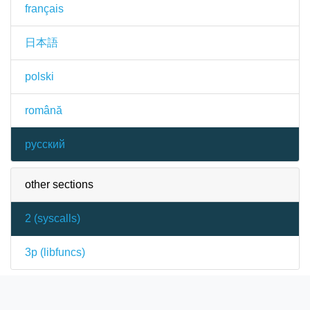
français
日本語
polski
română
русский
other sections
2 (
syscalls
)
3p (
libfuncs
)