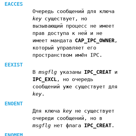
EACCES
Очередь сообщений для ключа
key
существует, но
вызывающий процесс не имеет
прав доступа к ней и не
имеет мандата
CAP_IPC_OWNER
,
который управляет его
пространством имён IPC.
EEXIST
В
msgflg
указаны
IPC_CREAT
и
IPC_EXCL
, но очередь
сообщений уже существует для
key
.
ENOENT
Для ключа
key
не существует
очереди сообщений, но в
msgflg
нет флага
IPC_CREAT
.
ENOMEM