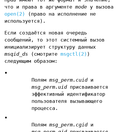
что и права в аргументе
mode
у вызова
open(2)
(право на исполнение не
используется).
Если создаётся новая очередь
сообщений, то этот системный вызов
инициализирует структуру данных
msqid_ds
(смотрите
msgctl(2)
)
следующим образом:
•
Полям
msg_perm.cuid
и
msg_perm.uid
присваивается
эффективный идентификатор
пользователя вызывающего
процесса.
•
Полям
msg_perm.cgid
и
msg_perm.gid
присваивается