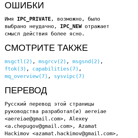
ОШИБКИ
Имя
IPC_PRIVATE
, возможно, было
выбрано неудачно,
IPC_NEW
отражает
смысл действия более ясно.
СМОТРИТЕ ТАКЖЕ
msgctl(2)
,
msgrcv(2)
,
msgsnd(2)
,
ftok(3)
,
capabilities(7)
,
mq_overview(7)
,
sysvipc(7)
ПЕРЕВОД
Русский перевод этой страницы
руководства разработал(и) aereiae
<aereiae@gmail.com>, Alexey
<a.chepugov@gmail.com>, Azamat
Hackimov <azamat.hackimov@gmail.com>,