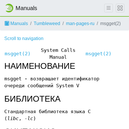
Manuals
Manuals
Tumbleweed
man-pages-ru
msgget(2)
Scroll to navigation
System Calls
msgget(2)
msgget(2)
Manual
НАИМЕНОВАНИЕ
msgget - возвращает идентификатор
очереди сообщений System V
БИБЛИОТЕКА
Стандартная библиотека языка C
(
libc
,
-lc
)