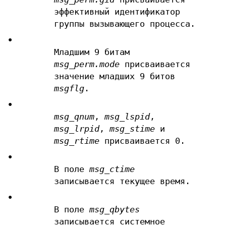
эффективный идентификатор
группы вызывающего процесса.
•
Младшим 9 битам
msg_perm.mode
присваивается
значение младших 9 битов
msgflg
.
•
msg_qnum
,
msg_lspid
,
msg_lrpid
,
msg_stime
и
msg_rtime
присваивается 0.
•
В поле
msg_ctime
записывается текущее время.
•
В поле
msg_qbytes
записывается системное