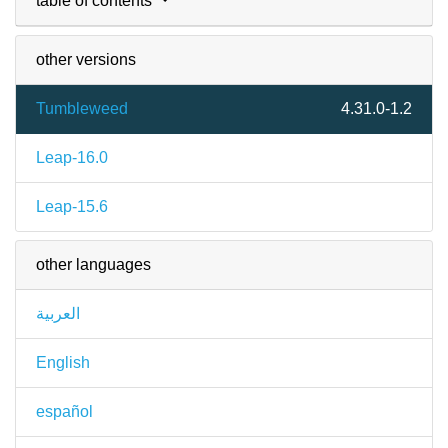
table of contents
other versions
Tumbleweed
4.31.0-1.2
Leap-16.0
Leap-15.6
other languages
العربية
English
español