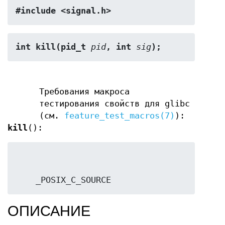
#include <signal.h>
int kill(pid_t 
pid
, int 
sig
);
Требования макроса
тестирования свойств для glibc
(см.
feature_test_macros(7)
):
kill
():
    _POSIX_C_SOURCE
ОПИСАНИЕ