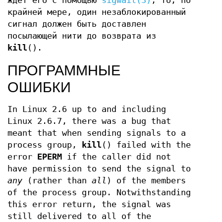
ждёт его с помощью
sigwait(3)
, то, по
крайней мере, один незаблокированный
сигнал должен быть доставлен
посылающей нити до возврата из
kill
().
ПРОГРАММНЫЕ
ОШИБКИ
In Linux 2.6 up to and including
Linux 2.6.7, there was a bug that
meant that when sending signals to a
process group,
kill
() failed with the
error
EPERM
if the caller did not
have permission to send the signal to
any
(rather than
all
) of the members
of the process group. Notwithstanding
this error return, the signal was
still delivered to all of the