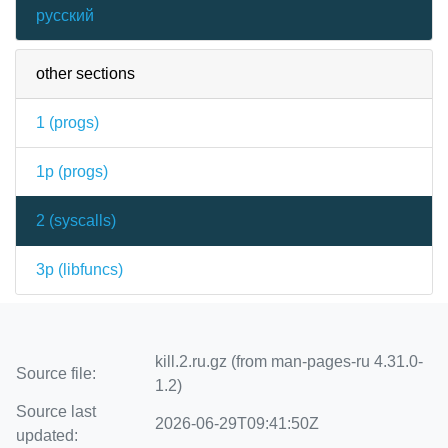
русский
other sections
1 (
progs
)
1p (
progs
)
2 (
syscalls
)
3p (
libfuncs
)
kill.2.ru.gz (from man-pages-ru 4.31.0-
Source file:
1.2)
Source last
2026-06-29T09:41:50Z
updated: