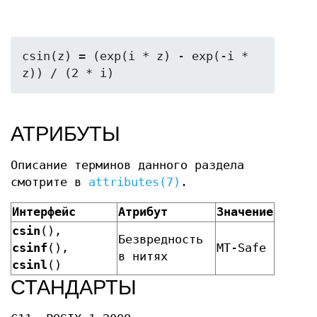
csin(z) = (exp(i * z) - exp(-i * 
АТРИБУТЫ
Описание терминов данного раздела
смотрите в
attributes(7)
.
Интерфейс
Атрибут
Значение
csin
(),
Безвредность
csinf
(),
MT-Safe
в нитях
csinl
()
СТАНДАРТЫ