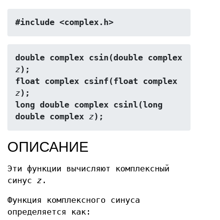
#include <complex.h>
double complex csin(double complex 
z
);
float complex csinf(float complex 
z
);
long double complex csinl(long 
double complex 
z
);
ОПИСАНИЕ
Эти функции вычисляют комплексный
синус
z
.
Функция комплексного синуса
определяется как: