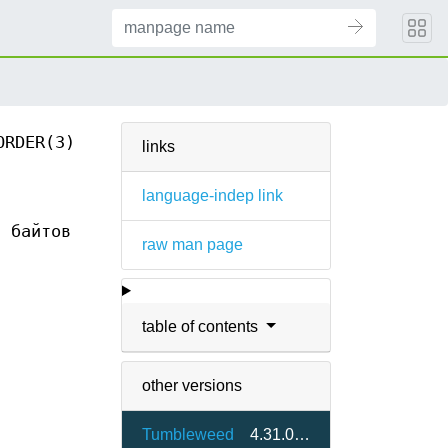
ORDER(3)
links
language-indep link
я байтов
raw man page
table of contents
other versions
Tumbleweed
4.31.0-1.2