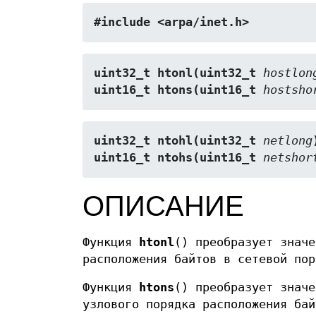
#include <arpa/inet.h>
uint32_t htonl(uint32_t 
hostlon
uint16_t htons(uint16_t 
hostsho
uint32_t ntohl(uint32_t 
netlong
uint16_t ntohs(uint16_t 
netshor
ОПИСАНИЕ
Функция
htonl
() преобразует знач
расположения байтов в сетевой пор
Функция
htons
() преобразует знач
узлового порядка расположения бай