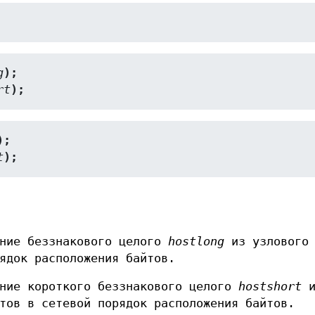
g
);
rt
);
);
t
);
ение беззнакового целого
hostlong
из узлового 
ядок расположения байтов.
ение короткого беззнакового целого
hostshort
и
тов в сетевой порядок расположения байтов.