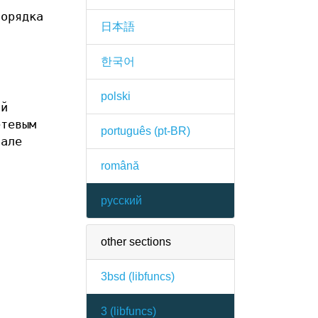
орядка
日本語
한국어
з
polski
ий
етевым
português (pt-BR)
чале
română
русский
other sections
3bsd (
libfuncs
)
3 (
libfuncs
)