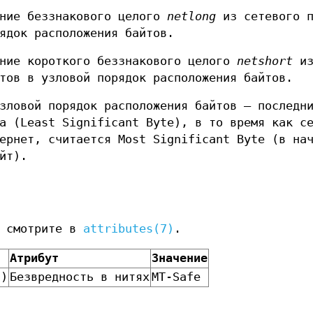
ение беззнакового целого
netlong
из сетевого п
ядок расположения байтов.
ение короткого беззнакового целого
netshort
и
тов в узловой порядок расположения байтов.
зловой порядок расположения байтов — последн
а (Least Significant Byte), в то время как с
ернет, считается Most Significant Byte (в на
йт).
а смотрите в
attributes(7)
.
Атрибут
Значение
()
Безвредность в нитях
MT-Safe