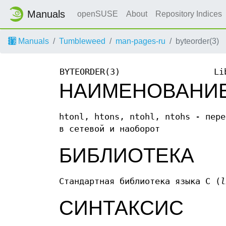
Manuals
openSUSE
About
Repository Indices
Manuals
Tumbleweed
man-pages-ru
byteorder(3)
BYTEORDER(3)
Li
НАИМЕНОВАНИ
htonl, htons, ntohl, ntohs - пере
в сетевой и наоборот
БИБЛИОТЕКА
Стандартная библиотека языка C (
l
СИНТАКСИС