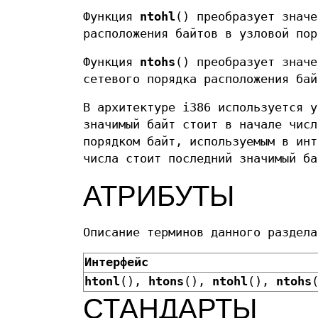
Функция
ntohl
() преобразует знач
расположения байтов в узловой пор
Функция
ntohs
() преобразует знач
сетевого порядка расположения бай
В архитектуре i386 используется у
значимый байт стоит в начале числ
порядком байт, используемым в инт
числа стоит последний значимый ба
АТРИБУТЫ
Описание терминов данного раздел
Интерфейс
htonl
(),
htons
(),
ntohl
(),
ntohs
СТАНДАРТЫ