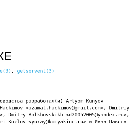
ЖЕ
e(3)
,
getservent(3)
оводства разработал(и) Artyom Kunyov
Hackimov <azamat.hackimov@gmail.com>, Dmitri
>, Dmitry Bolkhovskikh <d20052005@yandex.ru>
ri Kozlov <yuray@komyakino.ru> и Иван Павлов