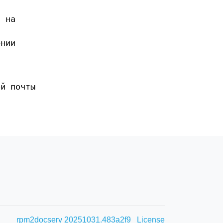
я на
ении
ой почты
rpm2docserv 20251031.483a2f9
License