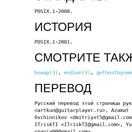
POSIX.1-2008.
ИСТОРИЯ
POSIX.1-2001.
СМОТРИТЕ ТАК
bswap(3)
,
endian(3)
,
gethostbynam
ПЕРЕВОД
Русский перевод этой страницы рук
<artkun@guitarplayer.ru>, Azamat 
Ovchinnikov <dmitriyxt5@gmail.com
ITriskTI <ITriskTI@gmail.com>, Yu
<pavia00@gmail.com>