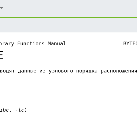
brary Functions Manual
BYTE
Е
водят данные из узлового порядка расположени
ibc
,
-lc
)