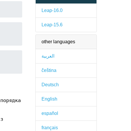
Leap-16.0
Leap-15.6
other languages
العربية
čeština
Deutsch
English
порядка
español
з
français