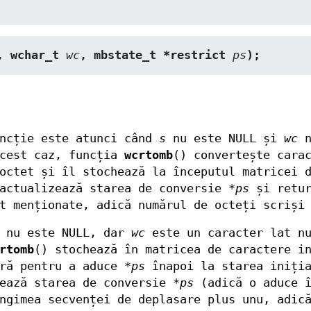
, wchar_t 
wc
, mbstate_t *restrict 
ps
);
uncție este atunci când
s
nu este NULL și
wc
n
acest caz, funcția
wcrtomb
() convertește cara
octet și îl stochează la începutul matricei 
 actualizează starea de conversie
*ps
și retur
et menționate, adică numărul de octeți scriș
nu este NULL, dar
wc
este un caracter lat n
rtomb
() stochează în matricea de caractere i
ară pentru a aduce
*ps
înapoi la starea iniția
zează starea de conversie
*ps
(adică o aduce 
ngimea secvenței de deplasare plus unu, adic