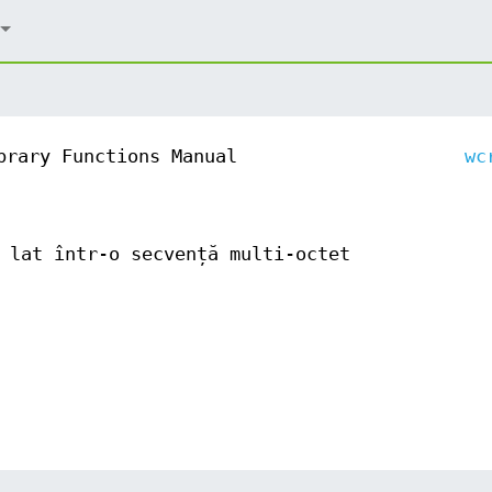
brary Functions Manual
wc
 lat într-o secvență multi-octet