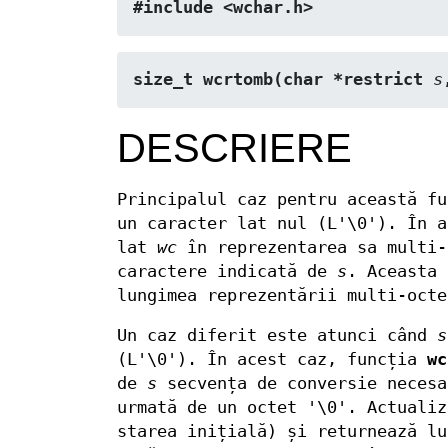
#include <wchar.h>
size_t wcrtomb(char *restrict 
s
DESCRIERE
Principalul caz pentru această f
un caracter lat nul (L'\0'). În 
lat
wc
în reprezentarea sa multi-
caractere indicată de
s
. Aceasta
lungimea reprezentării multi-oct
Un caz diferit este atunci când
s
(L'\0'). În acest caz, funcția
wc
de
s
secvența de conversie neces
urmată de un octet '\0'. Actuali
starea inițială) și returnează lu