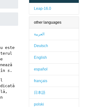
Leap-16.0
other languages
العربية
Deutsch
u este
cterul
English
de
nează
español
i în
s
.
ul
français
ndicată
lă,
日本語
în
ă
polski