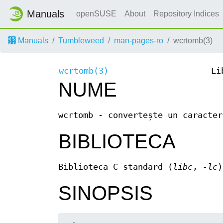
Manuals
openSUSE
About
Repository Indices
Manuals
Tumbleweed
man-pages-ro
wcrtomb(3)
wcrtomb(3)
Li
NUME
wcrtomb - convertește un caracter
BIBLIOTECA
Biblioteca C standard (
libc
,
-lc
)
SINOPSIS