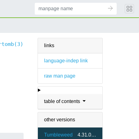
rtomb(3)
links
language-indep link
raw man page
table of contents
other versions
Tumbleweed
4.31.0-1.2