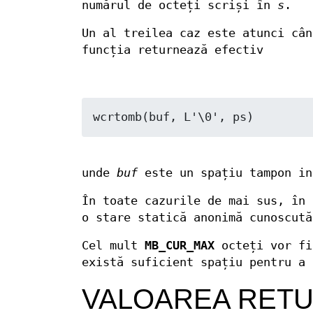
numărul de octeți scriși în
s
.
Un al treilea caz este atunci câ
funcția returnează efectiv
unde
buf
este un spațiu tampon in
În toate cazurile de mai sus, în
o stare statică anonimă cunoscut
Cel mult
MB_CUR_MAX
octeți vor f
există suficient spațiu pentru a
VALOAREA RET