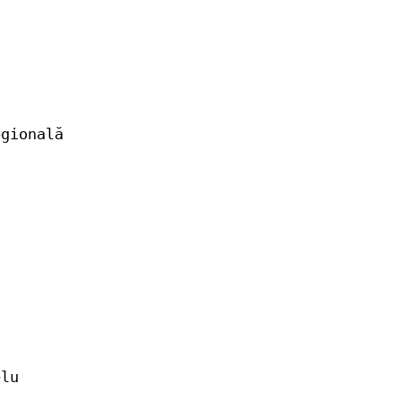
gională
elu