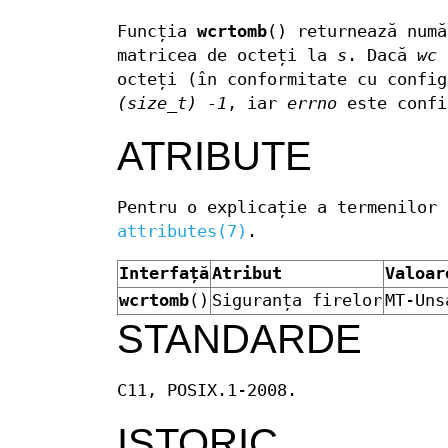
Funcția
wcrtomb
() returnează numă
matricea de octeți la
s
. Dacă
wc
n
octeți (în conformitate cu config
(size_t) -1
, iar
errno
este confi
ATRIBUTE
Pentru o explicație a termenilor 
attributes(7)
.
Interfață
Atribut
Valoar
wcrtomb
()
Siguranța firelor
MT-Uns
STANDARDE
C11, POSIX.1-2008.
ISTORIC