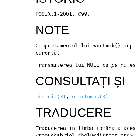
POSIX.1-2001, C99.
NOTE
Comportamentul lui
wcrtomb
() dep
curentă.
Transmiterea lui NULL ca
ps
nu es
CONSULTAȚI ȘI
mbsinit(3)
,
wcsrtombs(3)
TRADUCERE
Traducerea în limba română a aces
<remusgabriel.chelu@disroot.org>