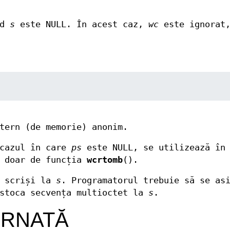
nd
s
este NULL. În acest caz,
wc
este ignorat,
tern (de memorie) anonim.
 cazul în care
ps
este NULL, se utilizează în 
ă doar de funcția
wcrtomb
().
i scriși la
s
. Programatorul trebuie să se as
 stoca secvența multioctet la
s
.
URNATĂ