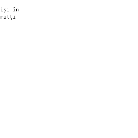
riși în
mulți