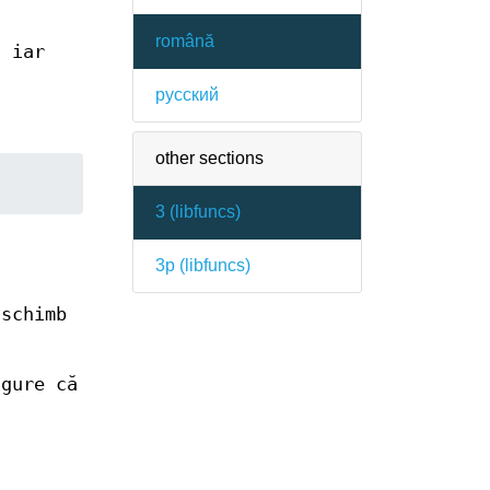
română
 iar
русский
other sections
3 (
libfuncs
)
3p (
libfuncs
)
schimb
igure că