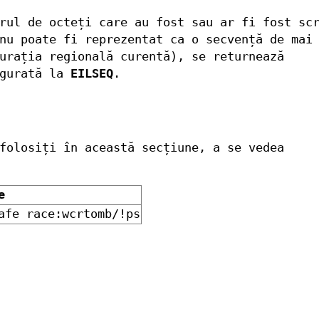
rul de octeți care au fost sau ar fi fost sc
u poate fi reprezentat ca o secvență de mai 
urația regională curentă), se returnează
gurată la
EILSEQ
.
folosiți în această secțiune, a se vedea
e
afe race:wcrtomb/!ps