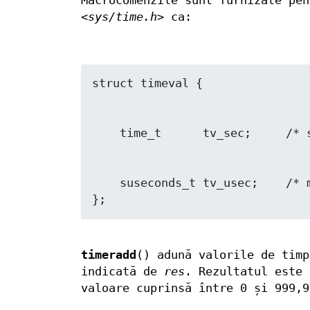
Macrocomenzile sunt furnizate pe
<sys/time.h>
ca:
    suseconds_t tv_usec;    /* microsecunde */

timeradd
() adună valorile de tim
indicată de
res
. Rezultatul este
valoare cuprinsă între 0 și 999,9