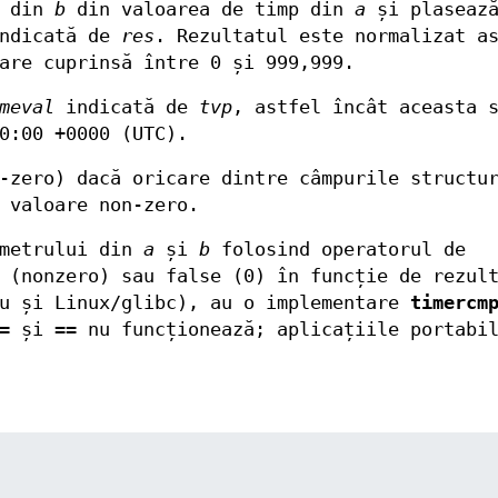
p din
b
din valoarea de timp din
a
și plaseaz
ndicată de
res
. Rezultatul este normalizat a
are cuprinsă între 0 și 999,999.
meval
indicată de
tvp
, astfel încât aceasta 
0:00 +0000 (UTC).
-zero) dacă oricare dintre câmpurile structu
 valoare non-zero.
ometrului din
a
și
b
folosind operatorul de
 (nonzero) sau false (0) în funcție de rezul
nu și Linux/glibc), au o implementare
timercm
=
și
==
nu funcționează; aplicațiile portabil