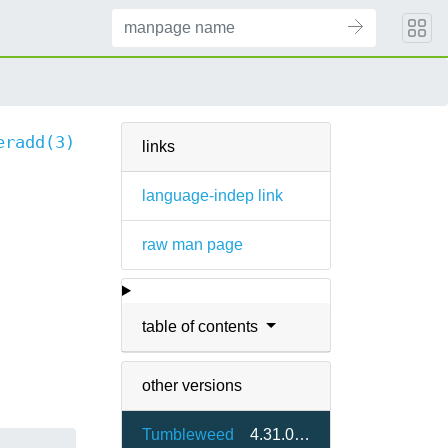
eradd(3)
links
language-indep link
raw man page
table of contents
other versions
Tumbleweed
4.31.0-1.2