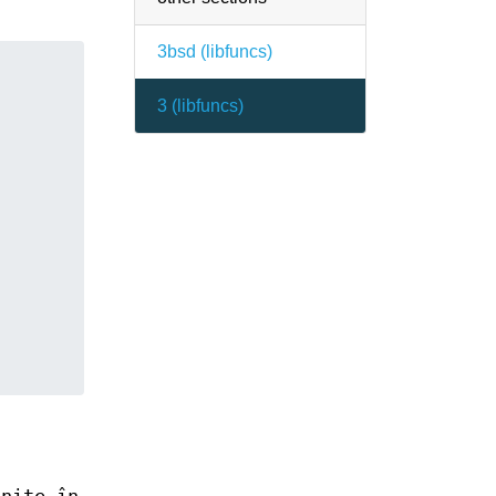
3bsd (
libfuncs
)
3 (
libfuncs
)