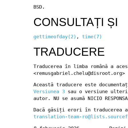
BSD.
CONSULTAȚI ȘI
gettimeofday(2)
,
time(7)
TRADUCERE
Traducerea în limba română a aces
<remusgabriel.chelu@disroot.org>
Această traducere este documenta
Versiunea 3
sau o versiune ulteri
autor. NU se asumă NICIO RESPONSA
Dacă găsiți erori în traducerea a
translation-team-ro@lists.sourcef