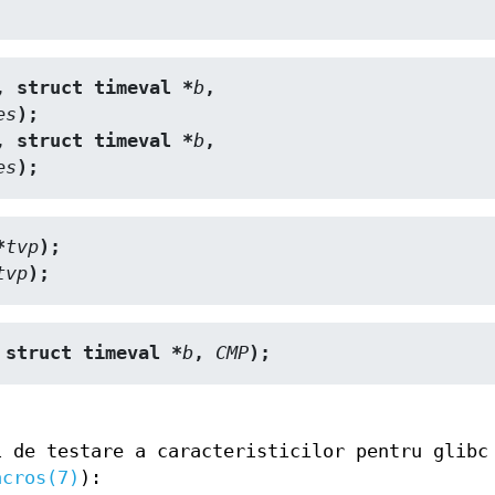
, struct timeval *
b
,
es
);
, struct timeval *
b
,
es
);
*
tvp
);
tvp
);
 struct timeval *
b
, 
CMP
);
i de testare a caracteristicilor pentru glibc
acros(7)
):