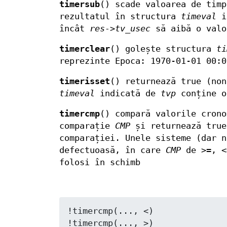
timersub
() scade valoarea de tim
rezultatul în structura
timeval
i
încât
res->tv_usec
să aibă o valo
timerclear
() golește structura
ti
reprezinte Epoca: 1970-01-01 00:0
timerisset
() returnează true (non
timeval
indicată de
tvp
conține o
timercmp
() compară valorile cron
comparație
CMP
și returnează true
comparației. Unele sisteme (dar 
defectuoasă, în care
CMP
de
>=
,
<
folosi în schimb
!timercmp(..., <)

!timercmp(..., >)
