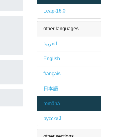
Leap-16.0
other languages
العربية
English
français
日本語
română
русский
other sections