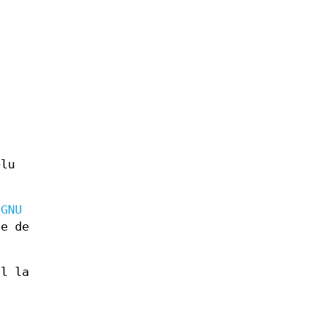
elu
 GNU
le de
il la