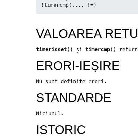
VALOAREA RET
timerisset
() și
timercmp
() return
ERORI-IEȘIRE
Nu sunt definite erori.
STANDARDE
Niciunul.
ISTORIC