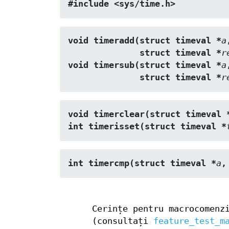
#include <sys/time.h>
void timeradd(struct timeval *
a
              struct timeval *
r
void timersub(struct timeval *
a
              struct timeval *
r
void timerclear(struct timeval 
int timerisset(struct timeval *
int timercmp(struct timeval *
a
,
Cerințe pentru macrocomenz
(consultați
feature_test_m