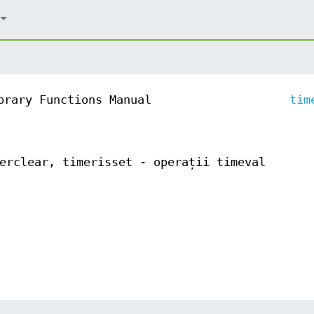
brary Functions Manual
tim
erclear, timerisset - operații timeval