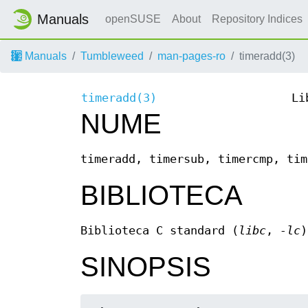
Manuals
openSUSE
About
Repository Indices
Manuals
Tumbleweed
man-pages-ro
timeradd(3)
timeradd(3)
Li
NUME
timeradd, timersub, timercmp, tim
BIBLIOTECA
Biblioteca C standard (
libc
,
-lc
)
SINOPSIS