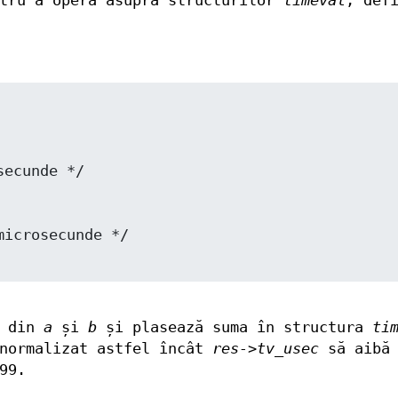
ntru a opera asupra structurilor
timeval
, def
p din
a
și
b
și plasează suma în structura
ti
 normalizat astfel încât
res->tv_usec
să aibă 
99.