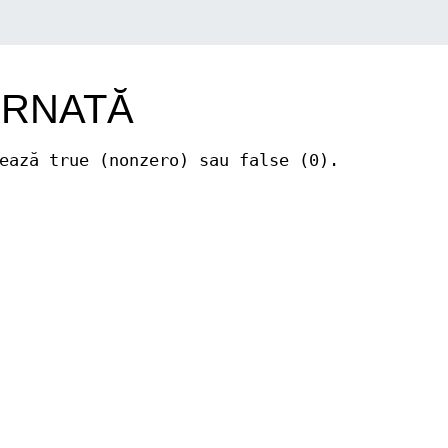
URNATĂ
ează true (nonzero) sau false (0).