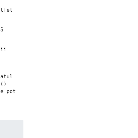
ă
stfel
să
rii
tatul
p
()
e pot