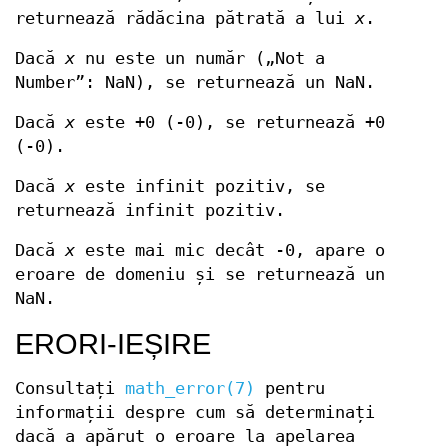
returnează rădăcina pătrată a lui
x
.
Dacă
x
nu este un număr („Not a
Number”: NaN), se returnează un NaN.
Dacă
x
este +0 (-0), se returnează +0
(-0).
Dacă
x
este infinit pozitiv, se
returnează infinit pozitiv.
Dacă
x
este mai mic decât -0, apare o
eroare de domeniu și se returnează un
NaN.
ERORI-IEȘIRE
Consultați
math_error(7)
pentru
informații despre cum să determinați
dacă a apărut o eroare la apelarea