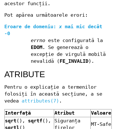
acestor funcții.
Pot apărea următoarele erori:
Eroare de domeniu:
x
mai mic decât
-0
errno
este configurată la
EDOM
. Se generează o
excepție de virgulă mobilă
nevalidă (
FE_INVALID
).
ATRIBUTE
Pentru o explicație a termenilor
folosiți în această secțiune, a se
vedea
attributes(7)
.
Interfață
Atribut
Valoare
sqrt
(),
sqrtf
(),
Siguranța
MT-Safe
sqrtl
()
firelor