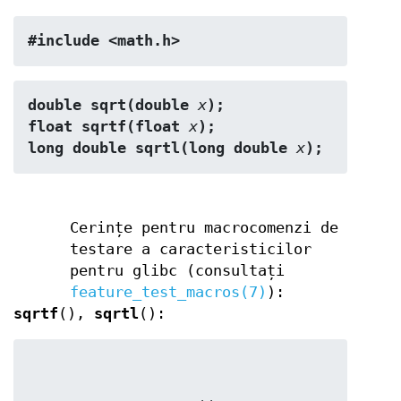
#include <math.h>
double sqrt(double 
x
);
float sqrtf(float 
x
);
long double sqrtl(long double 
x
);
Cerințe pentru macrocomenzi de
testare a caracteristicilor
pentru glibc (consultați
feature_test_macros(7)
):
sqrtf
(),
sqrtl
():