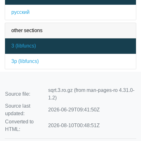
русский
other sections
3 (
libfuncs
)
3p (
libfuncs
)
sqrt.3.ro.gz (from man-pages-ro 4.31.0-
Source file:
1.2)
Source last
2026-06-29T09:41:50Z
updated:
Converted to
2026-08-10T00:48:51Z
HTML: