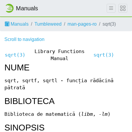
Manuals
Manuals
Tumbleweed
man-pages-ro
sqrt(3)
Scroll to navigation
Library Functions
sqrt(3)
sqrt(3)
Manual
NUME
sqrt, sqrtf, sqrtl - funcția rădăcină
pătrată
BIBLIOTECA
Biblioteca de matematică (
libm
,
-lm
)
SINOPSIS