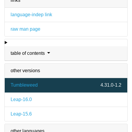
links
language-indep link
raw man page
table of contents
other versions
Tumbleweed
4.31.0-1.2
Leap-16.0
Leap-15.6
other languages