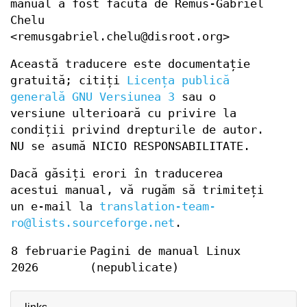
manual a fost făcută de Remus-Gabriel
Chelu
<remusgabriel.chelu@disroot.org>
Această traducere este documentație
gratuită; citiți
Licența publică
generală GNU Versiunea 3
sau o
versiune ulterioară cu privire la
condiții privind drepturile de autor.
NU se asumă NICIO RESPONSABILITATE.
Dacă găsiți erori în traducerea
acestui manual, vă rugăm să trimiteți
un e-mail la
translation-team-
ro@lists.sourceforge.net
.
8 februarie
Pagini de manual Linux
2026
(nepublicate)