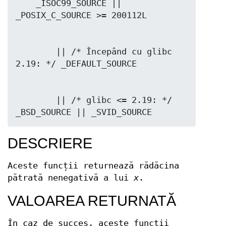
    _ISOC99_SOURCE || 
        || /* Începând cu glibc 
        || /* glibc <= 2.19: */ 
_BSD_SOURCE || _SVID_SOURCE
DESCRIERE
Aceste funcții returnează rădăcina
pătrată nenegativă a lui
x
.
VALOAREA RETURNATĂ
În caz de succes, aceste funcții