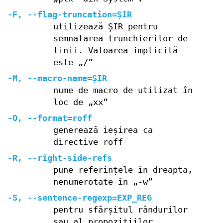
-F, --flag-truncation=ȘIR
utilizează ȘIR pentru
semnalarea trunchierilor de
linii. Valoarea implicită
este „/”
-M, --macro-name=ȘIR
nume de macro de utilizat în
loc de „xx”
-O, --format=roff
generează ieșirea ca
directive roff
-R, --right-side-refs
pune referințele în dreapta,
nenumerotate în „-w”
-S, --sentence-regexp=EXP_REG
pentru sfârșitul rândurilor
sau al propozițiilor