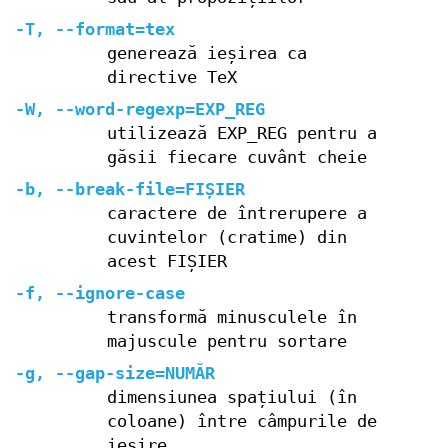
-T, --format=tex
generează ieșirea ca
directive TeX
-W, --word-regexp=EXP_REG
utilizează EXP_REG pentru a
găsii fiecare cuvânt cheie
-b, --break-file=FIȘIER
caractere de întrerupere a
cuvintelor (cratime) din
acest FIȘIER
-f, --ignore-case
transformă minusculele în
majuscule pentru sortare
-g, --gap-size=NUMĂR
dimensiunea spațiului (în
coloane) între câmpurile de
ieșire