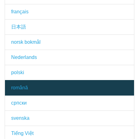
français
日本語
norsk bokmål
Nederlands
polski
română
српски
svenska
Tiếng Việt