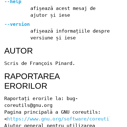
--help
afișează acest mesaj de
ajutor și iese
--version
afișează informațiile despre
versiune și iese
AUTOR
Scris de François Pinard.
RAPORTAREA
ERORILOR
Raportați erorile la: bug-
coreutils@gnu.org
Pagina principală a GNU coreutils:
<
https://www.gnu.org/software/coreutils/
>
Ajutor general pentru utilizarea