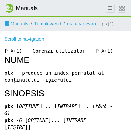
Manuals
Manuals
Tumbleweed
man-pages-ro
ptx(1)
Scroll to navigation
PTX(1)
Comenzi utilizator
PTX(1)
NUME
ptx - produce un index permutat al
conținutului fișierului
SINOPSIS
ptx
[
OPȚIUNE
]... [
INTRARE
]...
(fără -
G)
ptx
-G
[
OPȚIUNE
]... [
INTRARE
[
IEȘIRE
]]