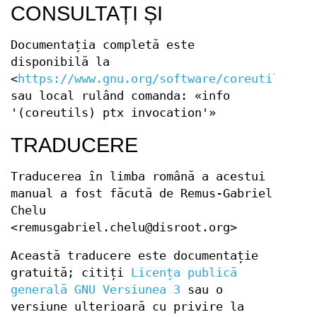
CONSULTAȚI ȘI
Documentația completă este
disponibilă la
<
https://www.gnu.org/software/coreutils/ptx
sau local rulând comanda: «info
'(coreutils) ptx invocation'»
TRADUCERE
Traducerea în limba română a acestui
manual a fost făcută de Remus-Gabriel
Chelu
<remusgabriel.chelu@disroot.org>
Această traducere este documentație
gratuită; citiți
Licența publică
generală GNU Versiunea 3
sau o
versiune ulterioară cu privire la