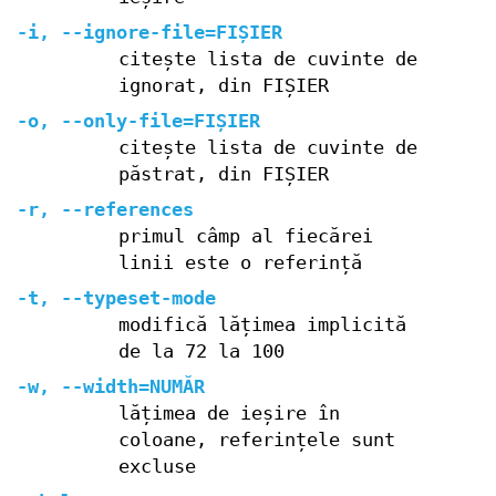
-i, --ignore-file=FIȘIER
citește lista de cuvinte de
ignorat, din FIȘIER
-o, --only-file=FIȘIER
citește lista de cuvinte de
păstrat, din FIȘIER
-r, --references
primul câmp al fiecărei
linii este o referință
-t, --typeset-mode
modifică lățimea implicită
de la 72 la 100
-w, --width=NUMĂR
lățimea de ieșire în
coloane, referințele sunt
excluse