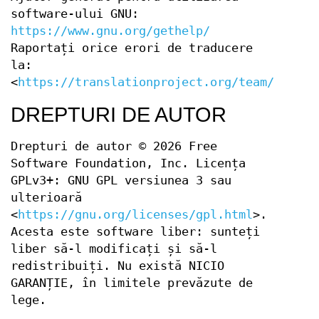
software-ului GNU:
https://www.gnu.org/gethelp/
Raportați orice erori de traducere
la:
<
https://translationproject.org/team/ro.htm
DREPTURI DE AUTOR
Drepturi de autor © 2026 Free
Software Foundation, Inc. Licența
GPLv3+: GNU GPL versiunea 3 sau
ulterioară
<
https://gnu.org/licenses/gpl.html
>.
Acesta este software liber: sunteți
liber să-l modificați și să-l
redistribuiți. Nu există NICIO
GARANȚIE, în limitele prevăzute de
lege.