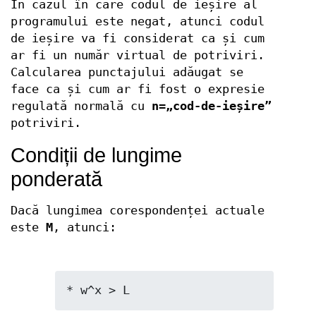
În cazul în care codul de ieșire al
programului este negat, atunci codul
de ieșire va fi considerat ca și cum
ar fi un număr virtual de potriviri.
Calcularea punctajului adăugat se
face ca și cum ar fi fost o expresie
regulată normală cu
n=„cod-de-ieșire”
potriviri.
Condiții de lungime
ponderată
Dacă lungimea corespondenței actuale
este
M
, atunci:
* w^x > L