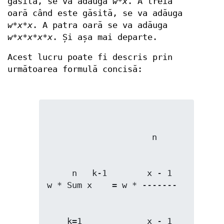
găsită, se va adăuga
w*x
. A treia
oară când este găsită, se va adăuga
w*x*x
. A patra oară se va adăuga
w*x*x*x*x
. Și așa mai departe.
Acest lucru poate fi descris prin
următoarea formulă concisă:
     n   k-1        x - 1

    k=1             x - 1