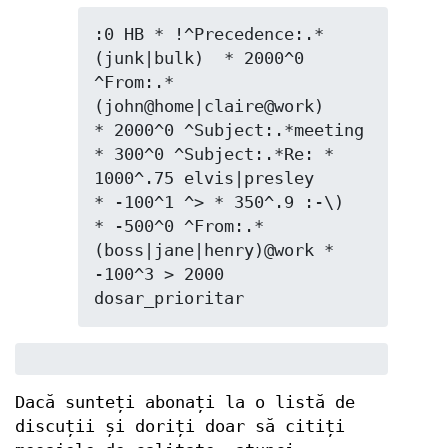
:0 HB * !^Precedence:.*
(junk|bulk)  * 2000^0 
^From:.*
(john@home|claire@work)

* 2000^0 ^Subject:.*meeting 
* 300^0 ^Subject:.*Re: * 
1000^.75 elvis|presley

* -100^1 ^> * 350^.9 :-\)  
* -500^0 ^From:.*
(boss|jane|henry)@work *

-100^3 > 2000 
dosar_prioritar
Dacă sunteți abonați la o listă de
discuții și doriți doar să citiți