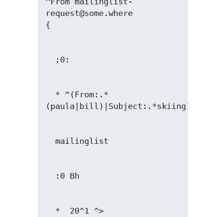
^From mailinglist-
request@some.where

  * ^(From:.*