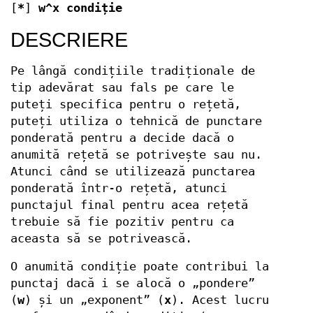
[
*
]
w^x condiție
DESCRIERE
Pe lângă condițiile tradiționale de
tip adevărat sau fals pe care le
puteți specifica pentru o rețetă,
puteți utiliza o tehnică de punctare
ponderată pentru a decide dacă o
anumită rețetă se potrivește sau nu.
Atunci când se utilizează punctarea
ponderată într-o rețetă, atunci
punctajul final pentru acea rețetă
trebuie să fie pozitiv pentru ca
aceasta să se potrivească.
O anumită condiție poate contribui la
punctaj dacă i se alocă o „pondere”
(
w
) și un „exponent” (
x
). Acest lucru