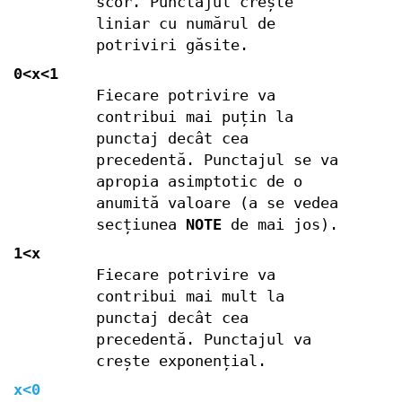
scor. Punctajul crește
liniar cu numărul de
potriviri găsite.
0<x<1
Fiecare potrivire va
contribui mai puțin la
punctaj decât cea
precedentă. Punctajul se va
apropia asimptotic de o
anumită valoare (a se vedea
secțiunea
NOTE
de mai jos).
1<x
Fiecare potrivire va
contribui mai mult la
punctaj decât cea
precedentă. Punctajul va
crește exponențial.
x<0