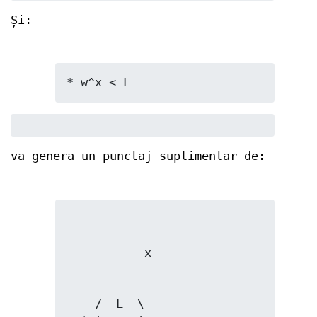
Și:
* w^x < L
va genera un punctaj suplimentar de:
    /  L  \
