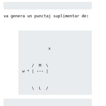
va genera un punctaj suplimentar de:
    /  M  \

    \  L  /