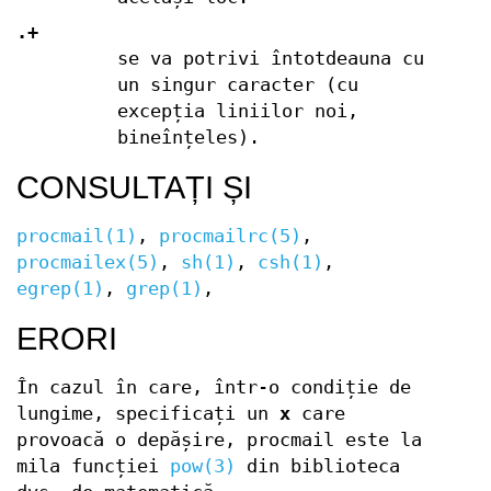
.+
se va potrivi întotdeauna cu
un singur caracter (cu
excepția liniilor noi,
bineînțeles).
CONSULTAȚI ȘI
procmail(1)
,
procmailrc(5)
,
procmailex(5)
,
sh(1)
,
csh(1)
,
egrep(1)
,
grep(1)
,
ERORI
În cazul în care, într-o condiție de
lungime, specificați un
x
care
provoacă o depășire, procmail este la
mila funcției
pow(3)
din biblioteca