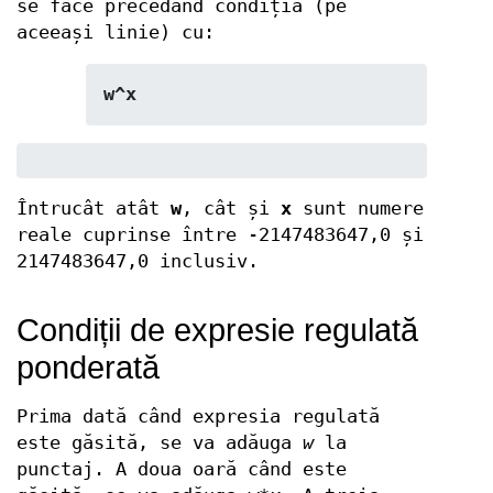
se face precedând condiția (pe
aceeași linie) cu:
w^x
Întrucât atât
w
, cât și
x
sunt numere
reale cuprinse între -2147483647,0 și
2147483647,0 inclusiv.
Condiții de expresie regulată
ponderată
Prima dată când expresia regulată
este găsită, se va adăuga
w
la
punctaj. A doua oară când este