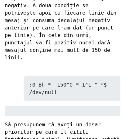
negativ. A doua condiție se
potrivește apoi cu fiecare linie din
mesaj și consumă decalajul negativ
anterior pe care l-am dat (un punct
pe linie). În cele din urmă,
punctajul va fi pozitiv numai dacă
mesajul conține mai mult de 150 de
linii.
:0 Bh * -150^0 * 1^1 ^.*$ 
/dev/null
Să presupunem că aveți un dosar
prioritar pe care îl citiți