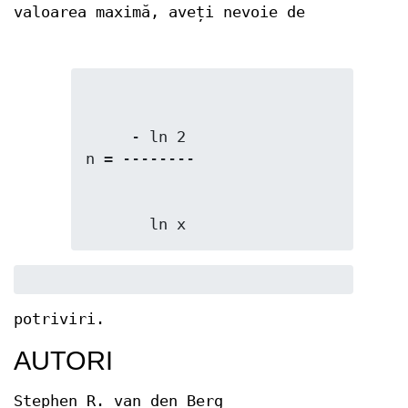
valoarea maximă, aveți nevoie de
     - ln 2

       ln x
potriviri.
AUTORI
Stephen R. van den Berg