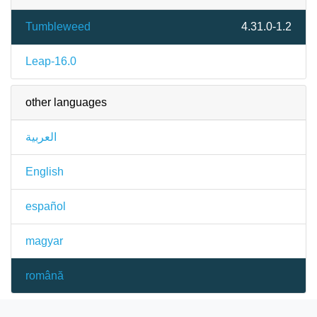
Tumbleweed
4.31.0-1.2
Leap-16.0
other languages
العربية
English
español
magyar
română