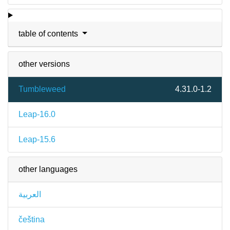
table of contents
other versions
Tumbleweed
4.31.0-1.2
Leap-16.0
Leap-15.6
other languages
العربية
čeština