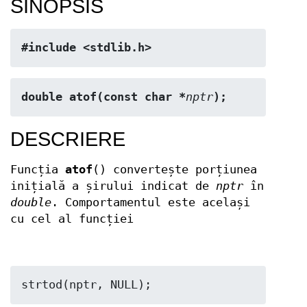
SINOPSIS
#include <stdlib.h>
double atof(const char *
nptr
);
DESCRIERE
Funcția
atof
() convertește porțiunea
inițială a șirului indicat de
nptr
în
double
. Comportamentul este același
cu cel al funcției