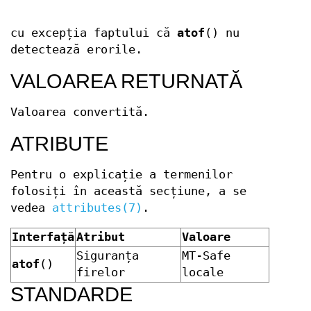
cu excepția faptului că
atof
() nu
detectează erorile.
VALOAREA RETURNATĂ
Valoarea convertită.
ATRIBUTE
Pentru o explicație a termenilor
folosiți în această secțiune, a se
vedea
attributes(7)
.
Interfață
Atribut
Valoare
Siguranța
MT-Safe
atof
()
firelor
locale
STANDARDE