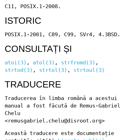
C11, POSIX.1-2008.
ISTORIC
POSIX.1-2001, C89, C99, SVr4, 4.3BSD.
CONSULTAȚI ȘI
atoi(3)
,
atol(3)
,
strfromd(3)
,
strtod(3)
,
strtol(3)
,
strtoul(3)
TRADUCERE
Traducerea în limba română a acestui
manual a fost făcută de Remus-Gabriel
Chelu
<remusgabriel.chelu@disroot.org>
Această traducere este documentație