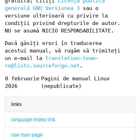
gratuită; citiți
Licența publică
generală GNU Versiunea 3
sau o
versiune ulterioară cu privire la
condiții privind drepturile de autor.
NU se asumă NICIO RESPONSABILITATE.
Dacă găsiți erori în traducerea
acestui manual, vă rugăm să trimiteți
un e-mail la
translation-team-
ro@lists.sourceforge.net
.
8 februarie
Pagini de manual Linux
2026
(nepublicate)
links
language-indep link
raw man page