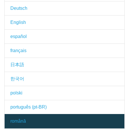
Deutsch
English
español
français
日本語
한국어
polski
português (pt-BR)
română