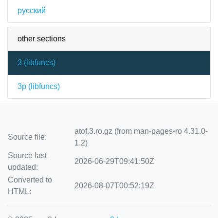
русский
other sections
3 (
libfuncs
)
3p (
libfuncs
)
atof.3.ro.gz (from man-pages-ro 4.31.0-
Source file:
1.2)
Source last
2026-06-29T09:41:50Z
updated:
Converted to
2026-08-07T00:52:19Z
HTML: