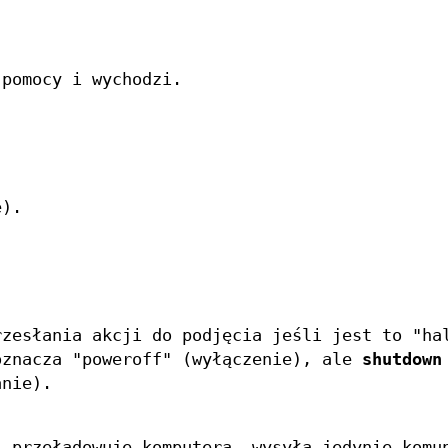
 pomocy i wychodzi.
e).
rzesłania akcji do podjęcia jeśli jest to "ha
znacza "poweroff" (wyłączenie), ale
shutdown
anie).
i przeładowuje komputera, wysyła jedynie komu