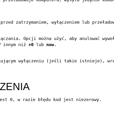
 przed zatrzymaniem, wyłączeniem lub przełado
łączania. Opcji można użyć, aby anulować wywo
U
innym niż
+0
lub
now
.
kującym wyłączeniu (jeśli takie istnieje), wr
ZENIA
est 0, w razie błędu kod jest niezerowy.