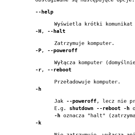
--help
Wyświetla krótki komunikat
-H
,
--halt
Zatrzymuje komputer.
-P
,
--poweroff
Wyłącza komputer (domyślni
-r
,
--reboot
Przeładowuje komputer.
-h
Jak
--poweroff
, lecz nie p
E.g.
shutdown --reboot -h
o
-h
oznacza "halt" (zatrzym
-k
Nie zatrzymuje, wyłącza an