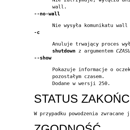
wall.
--no-wall
Nie wysyła komunikatu wall
-c
Anuluje trwający proces wy
shutdown
z argumentem
CZAS
--show
Pokazuje informacje o ocze
pozostałym czasem.
Dodane w wersji 250.
STATUS ZAKOŃC
W przypadku powodzenia zwracane j
ZGODNOŚĆ