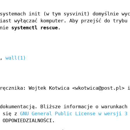
systemach init (w tym sysvinit) domyślnie wyc
iast wyłączać komputer. Aby przejść do trybu
enie
systemctl rescue
.
,
wall(1)
ręcznika: Wojtek Kotwica <wkotwica@post.pl> 
dokumentacją. Bliższe informacje o warunkach
c się z
GNU General Public License w wersji 3
 ODPOWIEDZIALNOŚCI.