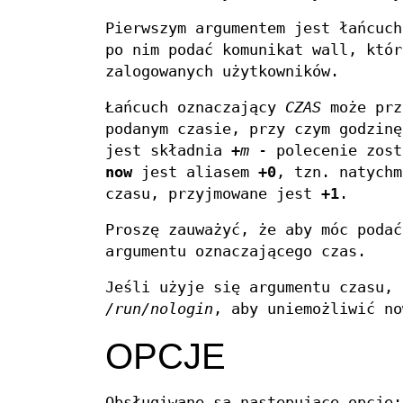
Pierwszym argumentem jest łańcuc
po nim podać komunikat wall, któr
zalogowanych użytkowników.
Łańcuch oznaczający
CZAS
może prz
podanym czasie, przy czym godzinę
jest składnia
+
m
- polecenie zost
now
jest aliasem
+0
, tzn. natychm
czasu, przyjmowane jest
+1
.
Proszę zauważyć, że aby móc poda
argumentu oznaczającego czas.
Jeśli użyje się argumentu czasu, 
/run/nologin
, aby uniemożliwić no
OPCJE
Obsługiwane są następujące opcje: