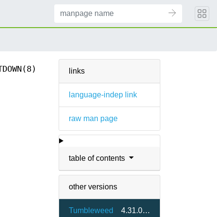
TDOWN(8)
links
language-indep link
raw man page
table of contents
other versions
Tumbleweed
4.31.0-1.2