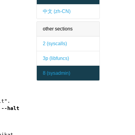
中文 (zh-CN)
other sections
2 (
syscalls
)
3p (
libfuncs
)
8 (
sysadmin
)
lt".
 --halt
nikat