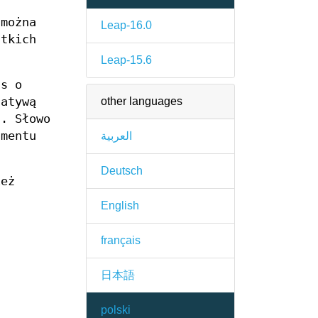
 można
Leap-16.0
stkich
Leap-15.6
s o
other languages
natywą
. Słowo
umentu
العربية
Deutsch
ież
English
français
日本語
polski