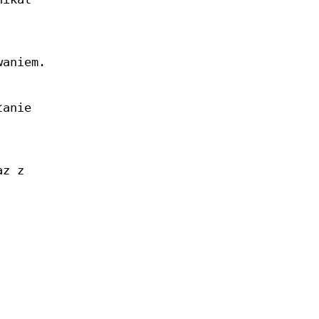
waniem.
łanie
az z