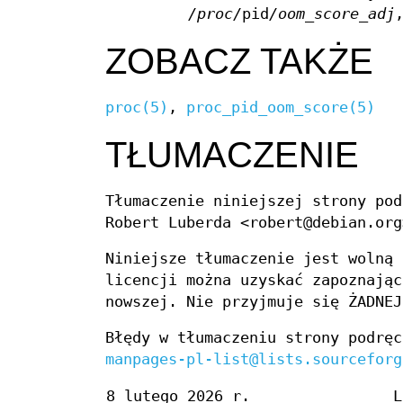
/proc/
pid
/oom_score_adj
ZOBACZ TAKŻE
proc(5)
,
proc_pid_oom_score(5)
TŁUMACZENIE
Tłumaczenie niniejszej strony pod
Robert Luberda <robert@debian.org
Niniejsze tłumaczenie jest wolną 
licencji można uzyskać zapoznają
nowszej. Nie przyjmuje się ŻADNEJ
Błędy w tłumaczeniu strony podręc
manpages-pl-list@lists.sourceforg
8 lutego 2026 r.
L