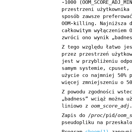
-1000 (OOM_SCORE_ADJ_MI
przestrzeni użytkownika
sposób zawsze preferowa
OOM-killing. Najniższa 
całkowitym wyłączeniem 
zwróci ono wynik „badne
Z tego względu łatwo je
przez przestrzeń użytko
jest w przybliżeniu odp
samym systemie, cpuset,
użycie co najmniej 50% 
więcej zmniejszeniu o 5
Z powodu zgodności wste
„badness” wciąż można u
liniowo z
oom_score_adj
Zapis do
/proc/
pid
/oom_
pseudopliku na przeskal
Program
choom(1)
zapewni