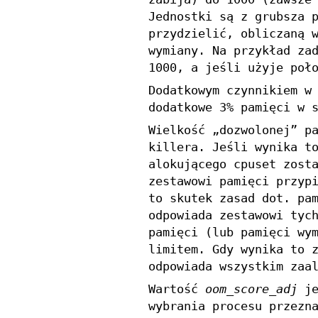
Jednostki są z grubsza 
przydzielić, obliczaną 
wymiany. Na przykład za
1000, a jeśli użyje poł
Dodatkowym czynnikiem w
dodatkowe 3% pamięci w 
Wielkość „dozwolonej” p
killera. Jeśli wynika t
alokującego cpuset zost
zestawowi pamięci przyp
to skutek zasad dot. pa
odpowiada zestawowi tyc
pamięci (lub pamięci wy
limitem. Gdy wynika to 
odpowiada wszystkim zaa
Wartość
oom_score_adj
je
wybrania procesu przezn