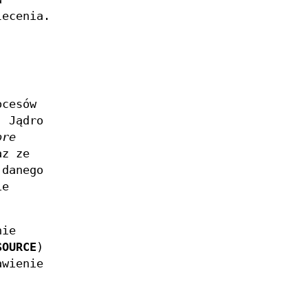
lecenia.
ocesów
. Jądro
ore
az ze
 danego
ie
nie
SOURCE
)
awienie