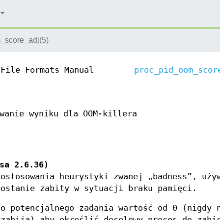
_score_adj(5)
File Formats Manual
proc_pid_oom_scor
wanie wyniku dla OOM-killera
sa 2.6.36)
dostosowania heurystyki zwanej „badness”, uży
zostanie zabity w sytuacji braku pamięci.
go potencjalnego zadania wartość od 0 (nigdy 
 zabija) aby określić docelowy proces do zabi