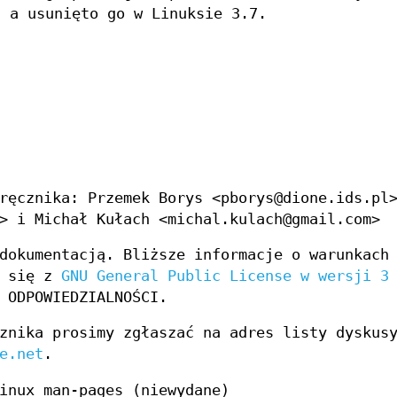
, a usunięto go w Linuksie 3.7.
ręcznika: Przemek Borys <pborys@dione.ids.pl
> i Michał Kułach <michal.kulach@gmail.com>
dokumentacją. Bliższe informacje o warunkach
c się z
GNU General Public License w wersji 3
 ODPOWIEDZIALNOŚCI.
znika prosimy zgłaszać na adres listy dyskus
e.net
.
inux man-pages (niewydane)