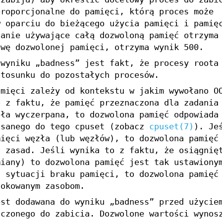
proporcjonalne do pamięci, którą proces może
w oparciu do bieżącego użycia pamięci i pamię
danie używające całą dozwoloną pamięć otrzyma
owę dozwolonej pamięci, otrzyma wynik 500.
 wyniku „badness” jest fakt, że procesy roota
stosunku do pozostałych procesów.
amięci zależy od kontekstu w jakim wywołano O
o z faktu, że pamięć przeznaczona dla zadania
ała wyczerpana, to dozwolona pamięć odpowiada
isanego do tego cpuset (zobacz
cpuset(7)
). Je
mięci węzła (lub węzłów), to dozwolona pamięć
h zasad. Jeśli wynika to z faktu, że osiągnię
miany) to dozwolona pamięć jest tak ustawiony
z sytuacji braku pamięci, to dozwolona pamięć
lokowanym zasobom.
st dodawana do wyniku „badness” przed użycie
aczonego do zabicia. Dozwolone wartości wynos