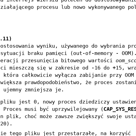
ziałającego procesu lub nowo wykonywanego po
.11)
dostosowania wyniku, używanego do wybrania pr
 sytuacji braku pamięci (out-of-memory - OOM)
peracji przesunięcia bitowego wartości
oom_sc
ści mieszczą się w zakresie od -16 do +15, wr
, która całkowicie wyłącza zabijanie przy OOM
zwiększa prawdopodobieństwo, że proces zostan
, ujemny zmniejsza je.
 pliku jest 0, nowy proces dziedziczy ustawie
 Proces musi być uprzywilejowany (
CAP_SYS_RE
en plik, choć może zawsze zwiększyć swoje ust
20).
nie tego pliku jest przestarzałe, na korzyść