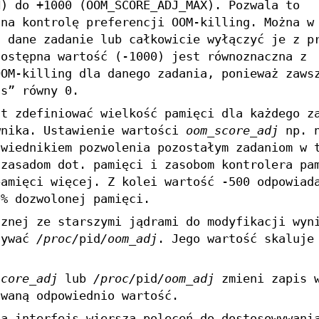
N) do +1000 (OOM_SCORE_ADJ_MAX). Pozwala to
 na kontrolę preferencji OOM-killing. Można w
ć dane zadanie lub całkowicie wyłączyć je z p
dostępna wartość (-1000) jest równoznaczna z
OOM-killing dla danego zadania, ponieważ zaws
ss” równy 0.
st zdefiniować wielkość pamięci dla każdego z
wnika. Ustawienie wartości
oom_score_adj
np. n
owiednikiem pozwolenia pozostałym zadaniom w 
 zasadom dot. pamięci i zasobom kontrolera pa
pamięci więcej. Z kolei wartość -500 odpowiad
0% dozwolonej pamięci.
cznej ze starszymi jądrami do modyfikacji wyn
żywać
/proc/
pid
/oom_adj
. Jego wartość skaluje
.
score_adj
lub
/proc/
pid
/oom_adj
zmieni zapis w
owaną odpowiednio wartość.
a interfejs wiersza poleceń do dostosowywani