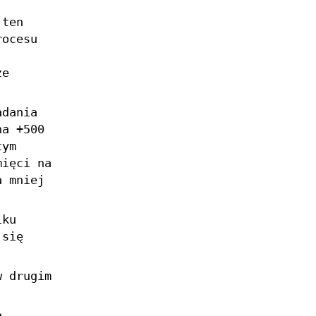
 ten
rocesu
ze
adania
a +500
tym
mięci na
a mniej
iku
 się
 drugim
a