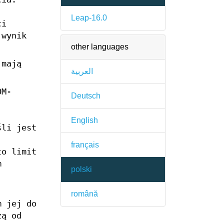
Leap-16.0
ci
 wynik
other languages
 mają
العربية
OM-
Deutsch
English
śli jest
français
to limit
m
polski
română
m jej do
zą od