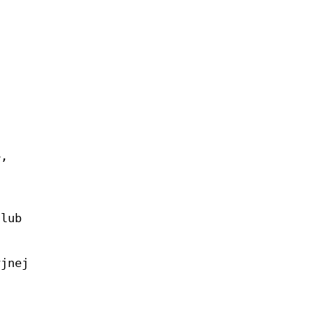
>,
lub
yjnej