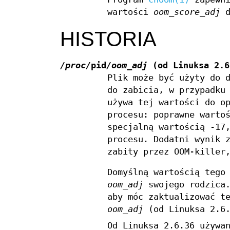
wartości
oom_score_adj
d
HISTORIA
/proc/
pid
/oom_adj
(od Linuksa 2.6
Plik może być użyty do 
do zabicia, w przypadku
używa tej wartości do o
procesu: poprawne warto
specjalną wartością -17
procesu. Dodatni wynik 
zabity przez OOM-killer
Domyślną wartością tego
oom_adj
swojego rodzica.
aby móc zaktualizować t
oom_adj
(od Linuksa 2.6.
Od Linuksa 2.6.36 używa