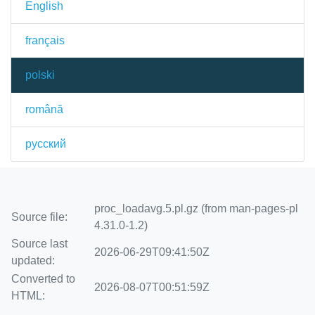
English
français
polski
română
русский
proc_loadavg.5.pl.gz (from man-pages-pl
Source file:
4.31.0-1.2)
Source last
2026-06-29T09:41:50Z
updated:
Converted to
2026-08-07T00:51:59Z
HTML: