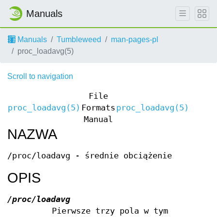
Manuals
Manuals
Tumbleweed
man-pages-pl
proc_loadavg(5)
Scroll to navigation
File
proc_loadavg(5)
Formats
proc_loadavg(5)
Manual
NAZWA
/proc/loadavg - średnie obciążenie
OPIS
/proc/loadavg
Pierwsze trzy pola w tym