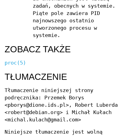
zadań, obecnych w systemie.
Piąte pole zawiera PID
najnowszego ostatnio
utworzonego procesu w
systemie.
ZOBACZ TAKŻE
proc(5)
TŁUMACZENIE
Tłumaczenie niniejszej strony
podręcznika: Przemek Borys
<pborys@dione.ids.pl>, Robert Luberda
<robert@debian.org> i Michał Kułach
<michal.kulach@gmail.com>
Niniejsze tłumaczenie jest wolną