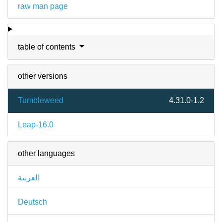
raw man page
table of contents
other versions
Tumbleweed
4.31.0-1.2
Leap-16.0
other languages
العربية
Deutsch