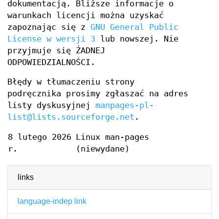
dokumentacją. Bliższe informacje o
warunkach licencji można uzyskać
zapoznając się z
GNU General Public
License w wersji 3
lub nowszej. Nie
przyjmuje się ŻADNEJ
ODPOWIEDZIALNOŚCI.
Błędy w tłumaczeniu strony
podręcznika prosimy zgłaszać na adres
listy dyskusyjnej
manpages-pl-
list@lists.sourceforge.net
.
8 lutego 2026
Linux man-pages
r.
(niewydane)
links
language-indep link