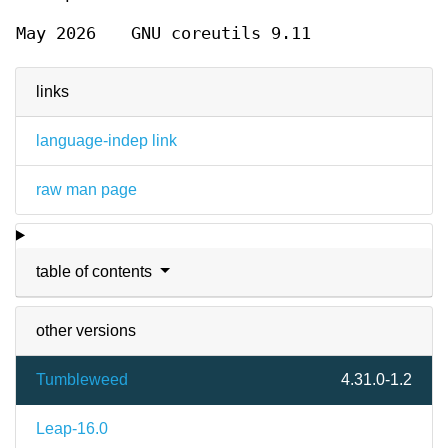
May 2026
GNU coreutils 9.11
links
language-indep link
raw man page
table of contents
other versions
Tumbleweed
4.31.0-1.2
Leap-16.0