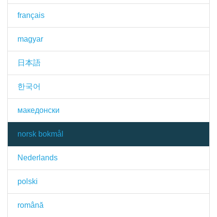
français
magyar
日本語
한국어
македонски
norsk bokmål
Nederlands
polski
română