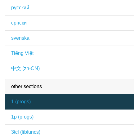
русский
српски
svenska
Tiếng Việt
中文 (zh-CN)
other sections
1 (
progs
)
1p (
progs
)
3tcl (
libfuncs
)