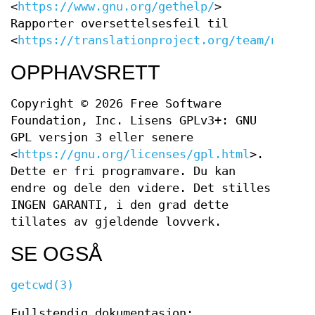
<
https://www.gnu.org/gethelp/
>
Rapporter oversettelsesfeil til
<
https://translationproject.org/team/nb.htm
OPPHAVSRETT
Copyright © 2026 Free Software
Foundation, Inc. Lisens GPLv3+: GNU
GPL versjon 3 eller senere
<
https://gnu.org/licenses/gpl.html
>.
Dette er fri programvare. Du kan
endre og dele den videre. Det stilles
INGEN GARANTI, i den grad dette
tillates av gjeldende lovverk.
SE OGSÅ
getcwd(3)
Fullstendig dokumentasjon: