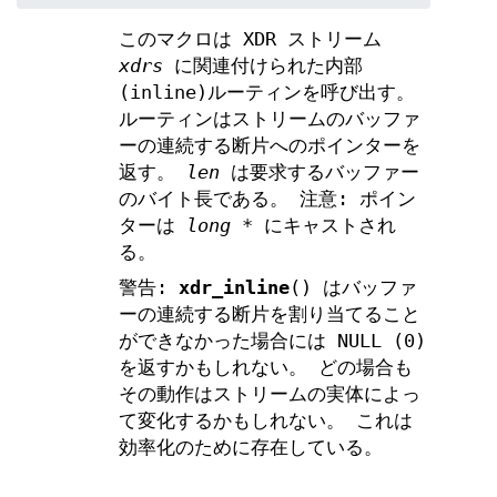
このマクロは XDR ストリーム
xdrs
に関連付けられた内部
(inline)ルーティンを呼び出す。
ルーティンはストリームのバッファ
ーの連続する断片へのポインターを
返す。
len
は要求するバッファー
のバイト長である。 注意: ポイン
ターは
long *
にキャストされ
る。
警告:
xdr_inline
() はバッファ
ーの連続する断片を割り当てること
ができなかった場合には NULL (0)
を返すかもしれない。 どの場合も
その動作はストリームの実体によっ
て変化するかもしれない。 これは
効率化のために存在している。