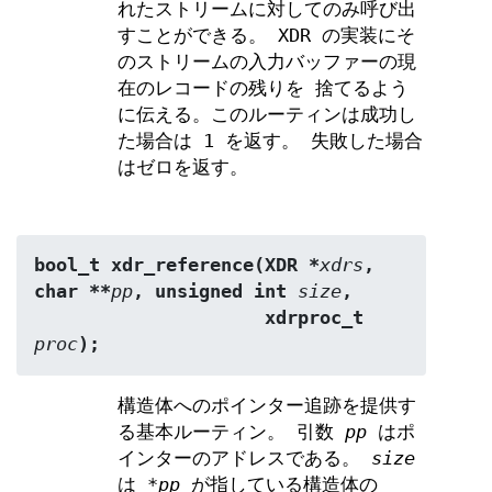
れたストリームに対してのみ呼び出
すことができる。 XDR の実装にそ
のストリームの入力バッファーの現
在のレコードの残りを 捨てるよう
に伝える。このルーティンは成功し
た場合は 1 を返す。 失敗した場合
はゼロを返す。
bool_t xdr_reference(XDR *
xdrs
, 
char **
pp
, unsigned int 
size
,
                     xdrproc_t 
proc
);
構造体へのポインター追跡を提供す
る基本ルーティン。 引数
pp
はポ
インターのアドレスである。
size
は
*pp
が指している構造体の