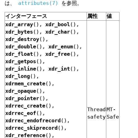
は、
attributes(7)
を参照。
インターフェース
属性
値
xdr_array
(),
xdr_bool
(),
xdr_bytes
(),
xdr_char
(),
xdr_destroy
(),
xdr_double
(),
xdr_enum
(),
xdr_float
(),
xdr_free
(),
xdr_getpos
(),
xdr_inline
(),
xdr_int
(),
xdr_long
(),
xdrmem_create
(),
xdr_opaque
(),
xdr_pointer
(),
xdrrec_create
(),
Thread
MT-
xdrrec_eof
(),
safety
Safe
xdrrec_endofrecord
(),
xdrrec_skiprecord
(),
xdr_reference
(),