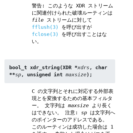
警告: このような XDR ストリーム
に関連付けられた破壊ルーティンは
file
ストリームに対して
fflush(3)
を呼び出すが
fclose(3)
を呼び出すことはな
い。
bool_t xdr_string(XDR *
xdrs
, char 
**
sp
, unsigned int 
maxsize
);
C の文字列とそれに対応する外部表
現とを変換するための基本フィルタ
ー。 文字列は
maxsize
より長く
はできない。 注意:
sp
は文字列へ
のポインターのアドレスである。
このルーティンは成功した場合は 1