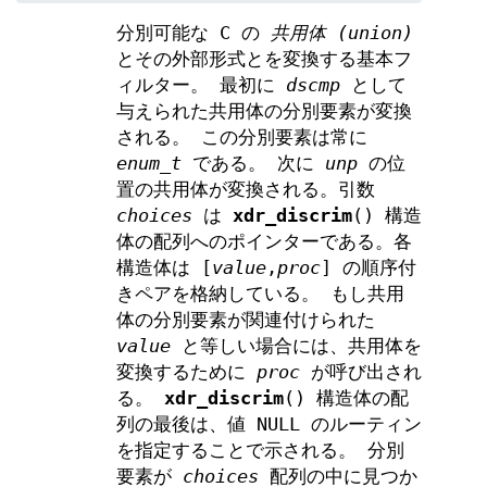
分別可能な C の
共用体 (union)
とその外部形式とを変換する基本フ
ィルター。 最初に
dscmp
として
与えられた共用体の分別要素が変換
される。 この分別要素は常に
enum_t
である。 次に
unp
の位
置の共用体が変換される。引数
choices
は
xdr_discrim
() 構造
体の配列へのポインターである。各
構造体は [
value
,
proc
] の順序付
きペアを格納している。 もし共用
体の分別要素が関連付けられた
value
と等しい場合には、共用体を
変換するために
proc
が呼び出され
る。
xdr_discrim
() 構造体の配
列の最後は、値 NULL のルーティン
を指定することで示される。 分別
要素が
choices
配列の中に見つか