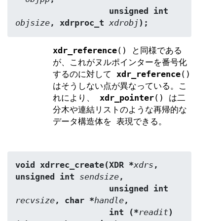
                   unsigned int 
objsize
, xdrproc_t 
xdrobj
);
xdr_reference
() と同様である
が、これがヌルポインターを番号化
するのに対して
xdr_reference
()
はそうしない点が異なっている。こ
れにより、
xdr_pointer
() は二
分木や連結リストのような再帰的な
データ構造体を 表現できる。
void xdrrec_create(XDR *
xdrs
, 
unsigned int 
sendsize
,
                   unsigned int 
recvsize
, char *
handle
,
                   int (*
readit
) 