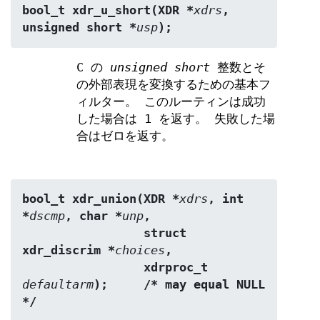
bool_t xdr_u_short(XDR *
xdrs
, 
unsigned short *
usp
);
C の
unsigned short
整数とそ
の外部表現を変換するための基本フ
ィルター。 このルーティンは成功
した場合は 1 を返す。 失敗した場
合はゼロを返す。
bool_t xdr_union(XDR *
xdrs
, int 
*
dscmp
, char *
unp
,
                 struct 
xdr_discrim *
choices
,
                 xdrproc_t 
defaultarm
);     /* may equal NULL 
*/