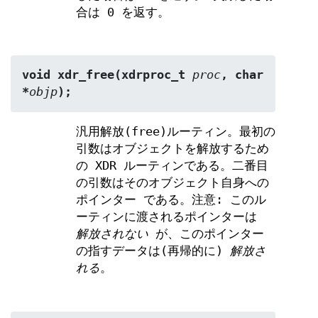
合は 0 を返す。
void xdr_free(xdrproc_t 
proc
, char 
*
objp
);
汎用解放(free)ルーティン。最初の
引数はオブジェクトを解放するため
の XDR ルーティンである。二番目
の引数はそのオブジェクト自身への
ポインター である。注意: このル
ーティンに渡されるポインターは
解放されない
が、このポインター
の指すデータは(再帰的に)
解放さ
れる
。