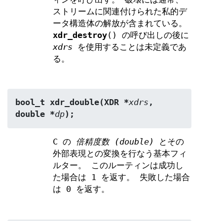
ストリームに関連付けられた私的デ
ータ構造体の解放が含まれている。
xdr_destroy
() の呼び出しの後に
xdrs
を使用することは未定義であ
る。
bool_t xdr_double(XDR *
xdrs
, 
double *
dp
);
C の
倍精度数 (double)
とその
外部表現との変換を行なう基本フィ
ルター。 このルーティンは成功し
た場合は 1 を返す。 失敗した場合
は 0 を返す。