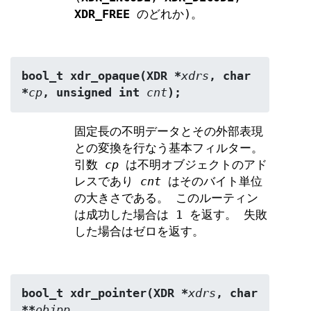
XDR_FREE
のどれか)。
bool_t xdr_opaque(XDR *
xdrs
, char 
*
cp
, unsigned int 
cnt
);
固定長の不明データとその外部表現
との変換を行なう基本フィルター。
引数
cp
は不明オブジェクトのアド
レスであり
cnt
はそのバイト単位
の大きさである。 このルーティン
は成功した場合は 1 を返す。 失敗
した場合はゼロを返す。
bool_t xdr_pointer(XDR *
xdrs
, char 
**
objpp
,