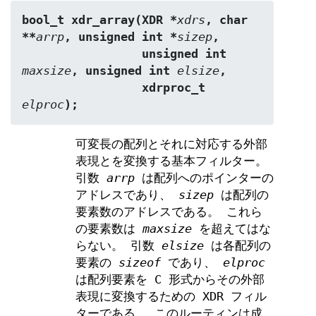
bool_t xdr_array(XDR *
xdrs
, char 
**
arrp
, unsigned int *
sizep
,
                 unsigned int 
maxsize
, unsigned int 
elsize
,
                 xdrproc_t 
elproc
);
可変長の配列とそれに対応する外部
表現とを変換する基本フィルター。
引数
arrp
は配列へのポインターの
アドレスであり、
sizep
は配列の
要素数のアドレスである。 これら
の要素数は
maxsize
を超えてはな
らない。 引数
elsize
は各配列の
要素の
sizeof
であり、
elproc
は配列要素を C 形式からその外部
表現に変換するための XDR フィル
ターである。 このルーティンは成