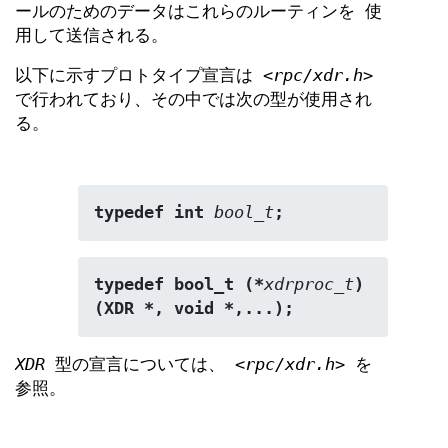
ールのためのデータはこれらのルーティンを 使
用して送信される。
以下に示すプロトタイプ宣言は
<rpc/xdr.h>
で行われており、その中では次の型が使用され
る。
typedef int 
bool_t
;
typedef bool_t (*
xdrproc_t
) 
(XDR *, void *,...);
XDR
型の宣言については、
<rpc/xdr.h>
を
参照。