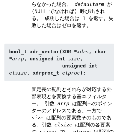
らなかった場合、
defaultarm
が
(NULL でなければ) 呼び出され
る。 成功した場合は 1 を返す。失
敗した場合はゼロを返す。
bool_t xdr_vector(XDR *
xdrs
, char 
*
arrp
, unsigned int 
size
,
                  unsigned int 
elsize
, xdrproc_t 
elproc
);
固定長の配列とそれらが対応する外
部表現とを変換する基本フィルタ
ー。 引数
arrp
は配列へのポイン
ターのアドレスである。一方で
size
は配列の要素数そのものであ
る。引数
elsize
は配列の各要素
の
sizeof
で、
elproc
は配列の