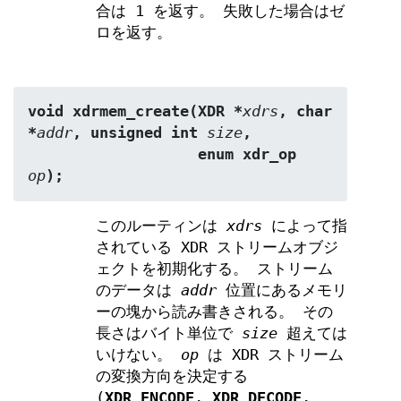
合は 1 を返す。 失敗した場合はゼ
ロを返す。
void xdrmem_create(XDR *
xdrs
, char 
*
addr
, unsigned int 
size
,
                   enum xdr_op 
op
);
このルーティンは
xdrs
によって指
されている XDR ストリームオブジ
ェクトを初期化する。 ストリーム
のデータは
addr
位置にあるメモリ
ーの塊から読み書きされる。 その
長さはバイト単位で
size
超えては
いけない。
op
は XDR ストリーム
の変換方向を決定する
(
XDR_ENCODE
,
XDR_DECODE
,