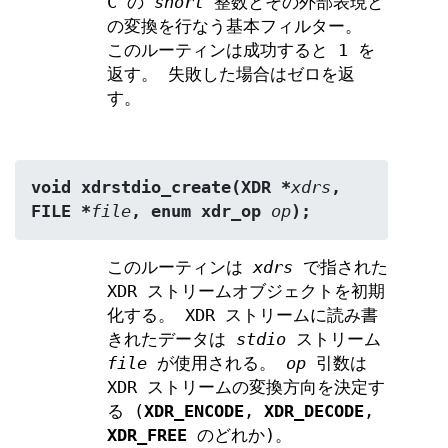
C の
short
整数とその外部表現と
の変換を行なう基本フィルター。
このルーティンは成功すると 1 を
返す。 失敗した場合はゼロを返
す。
void xdrstdio_create(XDR *
xdrs
, 
FILE *
file
, enum xdr_op 
op
);
このルーティンは
xdrs
で指された
XDR ストリームオブジェクトを初期
化する。 XDR ストリームに読み書
きれたデータは
stdio
ストリーム
file
が使用される。
op
引数は
XDR ストリームの変換方向を決定す
る (
XDR_ENCODE
,
XDR_DECODE
,
XDR_FREE
のどれか)。