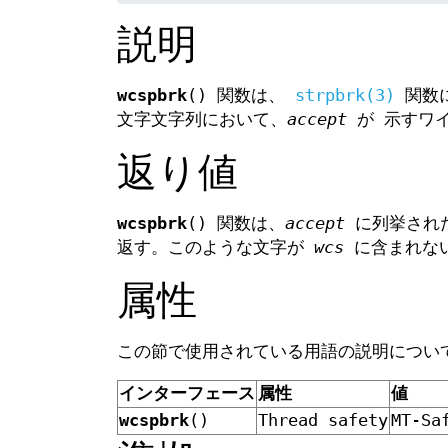
説明
wcspbrk
() 関数は、
strpbrk(3)
関数に
文字文字列において、
accept
が 示すワ
返り値
wcspbrk
() 関数は、
accept
に列挙され
返す。このような文字が
wcs
に含まれない
属性
この節で使用されている用語の説明につ
インターフェース
属性
値
wcspbrk
()
Thread safety
MT-Sa