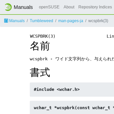
Manuals
openSUSE
About
Repository Indices
Manuals
Tumbleweed
man-pages-ja
wcspbrk(3)
WCSPBRK(3)
Li
名前
wcspbrk - ワイド文字列から、与え
書式
#include <wchar.h>
wchar_t *wcspbrk(const wchar_t 