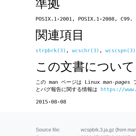
準拠
POSIX.1-2001, POSIX.1-2008, C99.
関連項目
strpbrk(3)
,
wcschr(3)
,
wcscspn(3)
この文書について
この man ページは Linux
man-pages
プ
とバグ報告に関する情報は
https://www
2015-08-08
Source file:
wcspbrk.3.ja.gz (from ma