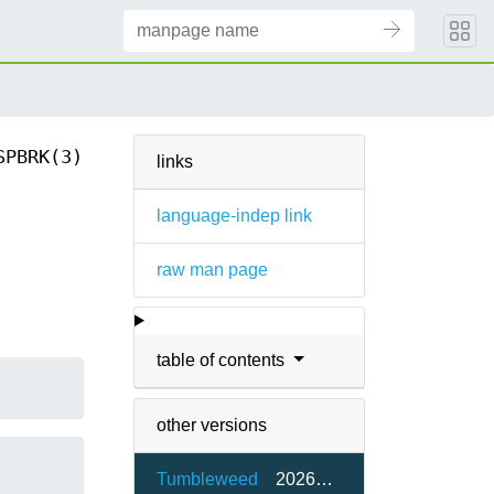
SPBRK(3)
links
language-indep link
raw man page
table of contents
other versions
Tumbleweed
20260515-2.1