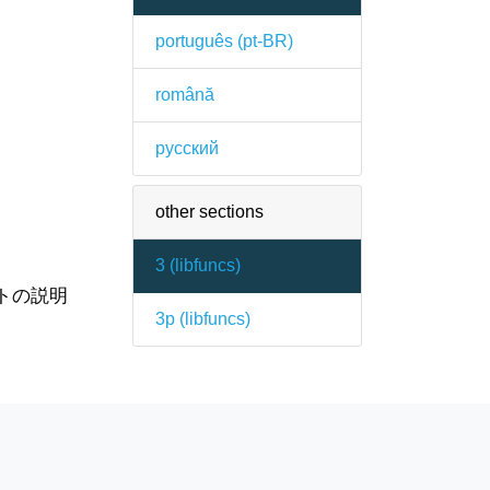
português (pt-BR)
română
русский
other sections
3 (
libfuncs
)
トの説明
3p (
libfuncs
)