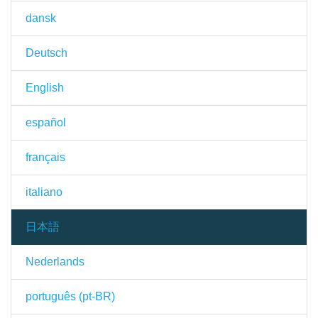
dansk
Deutsch
English
español
français
italiano
日本語
Nederlands
português (pt-BR)