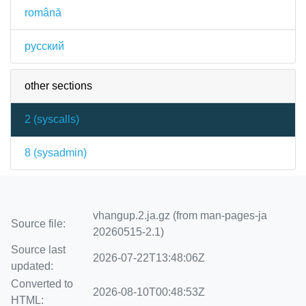
română
русский
other sections
2 (
syscalls
)
8 (
sysadmin
)
vhangup.2.ja.gz (from man-pages-ja
Source file:
20260515-2.1)
Source last
2026-07-22T13:48:06Z
updated:
Converted to
2026-08-10T00:48:53Z
HTML: