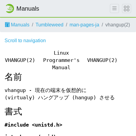
Manuals
Manuals
Tumbleweed
man-pages-ja
vhangup(2)
Scroll to navigation
Linux
VHANGUP(2)
Programmer's
VHANGUP(2)
Manual
名前
vhangup - 現在の端末を仮想的に
(virtualy) ハングアップ (hangup) させる
書式
#include <unistd.h>