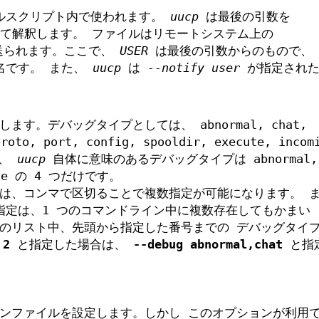
ルスクリプト内で使われます。
uucp
は最後の引数を
て解釈します。 ファイルはリモートシステム上の
られます。ここで、
USER
は最後の引数からのもので
ム名です。 また、
uucp
は
--notify user
が指定された
す。デバッグタイプとしては、 abnormal, chat,
proto, port, config, spooldir, execute, incom
お、
uucp
自体に意味のあるデバッグタイプは abnormal,
cute の 4 つだけです。
は、コンマで区切ることで複数指定が可能になります。 
定は、1 つのコマンドライン中に複数存在してもかまい 
のリスト中、先頭から指定した番号までの デバッグタイ
 2
と指定した場合は、
--debug abnormal,chat
と指
ンファイルを設定します。しかし このオプションが利用