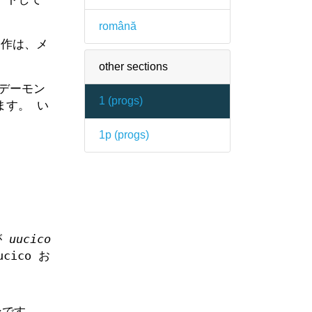
română
動作は、メ
other sections
本デーモン
1 (
progs
)
ます。 い
1p (
progs
)
が
uucico
ico お
ンです。