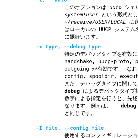
このオプションは
uuto
シェ
system!user
という形式とし
~/receive/USER/LOCAL
に送
はローカルの UUCP システ
に振舞います。
-x type, --debug type
特定のデバッグタイプを有効にしま
handshake, uucp-proto, 
outgoing が有効です。 な
config, spooldir, exe
また、デバッグタイプに関して
debug
によるデバッグタイプ指
数字による指定を行うと、先述
なります。例えば、
--debug
と同じです。
-I file, --config file
使用するコンフィギュレーショ