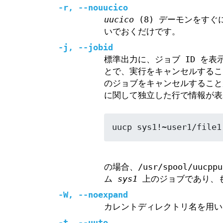
-r, --nouucico
uucico
(8) デーモンをす
いでおくだけです。
-j, --jobid
標準出力に、ジョブ ID を
とで、実行をキャンセルするこ
のジョブをキャンセルすること
に関して独立した行で情報が表
uucp sys1!~user1/file1
の場合、/usr/spool/uu
ム
sys1
上のジョブであり、も
-W, --noexpand
カレントディレクトリ名を用い
-t, --uuto