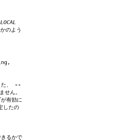
、
LOCAL
かのよう
ing,
また、
--
ません。
プが有効に
定したの
できるかで