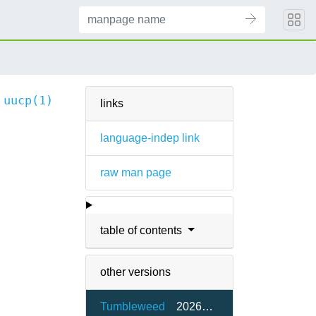
uucp(1)
links
language-indep link
raw man page
table of contents
other versions
Tumbleweed
20260515-2.1