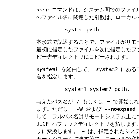
uucp
コマンドは、システム間でのファイ
のファイル名に関連した引数は、ローカル
system!path
本形式で記述することで、ファイルがリモ
最初に指定したファイルを次に指定したフ
ピー先ディレクトリにコピーされます。
system1
を経由して、
system2
にあるフ
名を指定します。
system1!system2!path.
与えたパス名が / もしくは ~ で開始
ます。ただし、
-W
および
--noexpand
して、フルパス名はリモートシステム上につ
UUCP パブリックディレクトリを指しま
リに変換します。 ~ は、指定されたシス
モートシステムに渡す前に、ローカルで変換