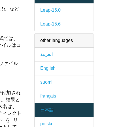
ile
など
Leap-16.0
Leap-15.6
式では、
other languages
ァイルはコ
العربية
ファイル
English
suomi
が付加され
français
ん。結果と
ス名は、
日本語
ディレクト
 を リ
polski
ートして