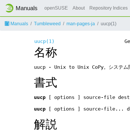
Manuals
openSUSE
About
Repository Indices
Manuals
Tumbleweed
man-pages-ja
uucp(1)
uucp(1)
G
名称
uucp - Unix to Unix CoPy。
書式
uucp
[ options ] source-file dest
uucp
[ options ] source-file... d
解説