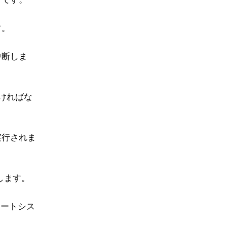
す。
中断しま
ければな
実行されま
。
します。
モートシス