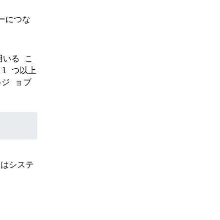
ーにつな
いる こ
1 つ以上
ジ ョブ
 つはシステ