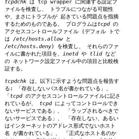
tcpdchk
は tcp wrapper に関連する設定フ
ァイルを検査し、 トラブルにつながる可能性
や、まさにトラブルが 起きている問題点を指摘
するためのものである。 プログラムは
tcpd
の
アクセスコントロールファイル (デフォル トで
は
/etc/hosts.allow
と
/etc/hosts.deny
) を検査し、 それらのファ
イルに書かれた項目を、
inetd
や
tlid
など
の ネットワーク設定ファイル中の項目と比較検
証する。
tcpdchk
は、以下に示すような問題点を報告す
る: 「存在しないパス名が書かれている」、
「
tcpd
のアクセスコントロールファイルに記さ
れているが、
tcpd
によってコントロールでき
ないサービスである」、 「ラップされるべきで
ないサービスである」、 「存在しない、あるい
はインターネットのアドレス形式でないホスト
名 が書かれている」、 「正式なホスト名のか