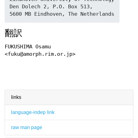
Den Dolech 2, P.O. Box 513, 

5600 MB Eindhoven, The Netherlands
翻訳
FUKUSHIMA Osamu
<fuku@amorph.rim.or.jp>
links
language-indep link
raw man page