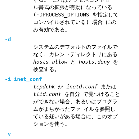
ル書式の拡張が有効になっている
(-DPROCESS_OPTIONS を指定して
コンパイルされている) 場合 にの
み有効である。
-d
システムのデフォルトのファイルで
なく、カレントディレクトリにある
hosts.allow
と
hosts.deny
を
検査する。
-i inet_conf
tcpdchk
が
inetd.conf
または
tlid.conf
を自分 で見つけること
ができない場合、あるいはプログラ
ムがまちがったファ イルを参照し
ている疑いがある場合に、このオプ
ションを使う。
-v