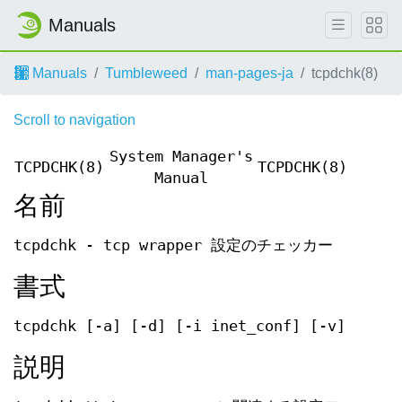
Manuals
Manuals
Tumbleweed
man-pages-ja
tcpdchk(8)
Scroll to navigation
System Manager's
TCPDCHK(8)
TCPDCHK(8)
Manual
名前
tcpdchk - tcp wrapper 設定のチェッカー
書式
tcpdchk [-a] [-d] [-i inet_conf] [-v]
説明