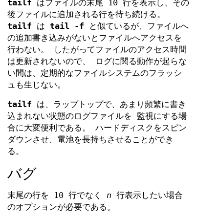
tailf
はファイルの末尾 10 行を表示し、その
後ファイルに追加される行を待ち続ける。
tailf
は
tail -f
と似ているが、ファイルへ
の追加書き込みがないとファイルへアクセスを
行わない。 したがってファイルのアクセス時間
は更新されないので、 ログに関る動作が起らな
い間は、定期的なファイルシステムのフラッシ
ュも生じない。
tailf
は、ラップトップで、あまり頻繁に書き
込まれない状態のログファイルを 監視にする場
合に大変便利である。 ハードディスクをスピン
ダウンさせ、電池を長持ちさせることができ
る。
バグ
末尾の行を 10 行でなく
n
行表示したい場合
のオプションが必要である。