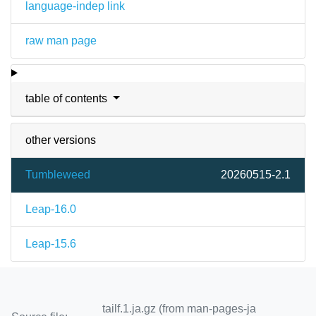
language-indep link
raw man page
table of contents
other versions
Tumbleweed
20260515-2.1
Leap-16.0
Leap-15.6
tailf.1.ja.gz (from man-pages-ja