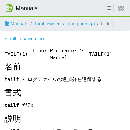
Manuals
Manuals
Tumbleweed
man-pages-ja
tailf(1)
Scroll to navigation
Linux Programmer's
TAILF(1)
TAILF(1)
Manual
名前
tailf - ログファイルの追加分を追跡する
書式
tailf
file
説明