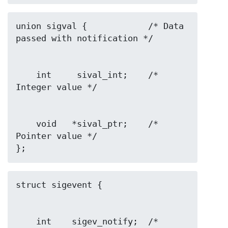
union sigval {            /* Data 
    int     sival_int;    /* 
    void   *sival_ptr;    /* 
Pointer value */

};
    int    sigev_notify;  /* 