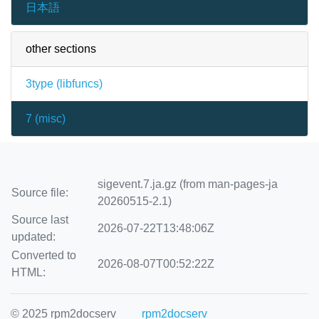
日本語
other sections
3type (
libfuncs
)
7 (
misc
)
sigevent.7.ja.gz (from man-pages-ja
Source file:
20260515-2.1)
Source last
2026-07-22T13:48:06Z
updated:
Converted to
2026-08-07T00:52:22Z
HTML:
© 2025 rpm2docserv
rpm2docserv