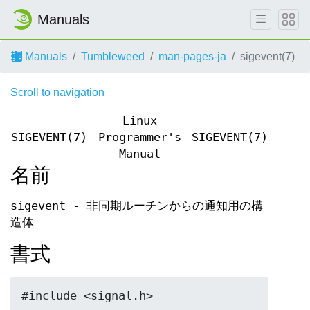
Manuals
Manuals
Tumbleweed
man-pages-ja
sigevent(7)
Scroll to navigation
Linux
SIGEVENT(7)
Programmer's
SIGEVENT(7)
Manual
名前
sigevent - 非同期ルーチンからの通知用の構
造体
書式
#include <signal.h>