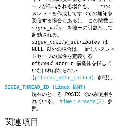
ーフが作成される場合も、 一つの
スレッドを作成してすべての通知を
受信する場合もある)。 この関数は
sigev_value
を唯一の引数として
起動される。
sigev_notify_attributes
は、
NULL 以外の場合は、 新しいスレッ
ドセーフの属性を定義する
pthread_attr_t
構造体を指して
いなければならない
(
pthread_attr_init(3)
参照)。
SIGEV_THREAD_ID
(Linux 固有)
現在のところ POSIX でのみ使用さ
れている。
timer_create(2)
参
照。
関連項目