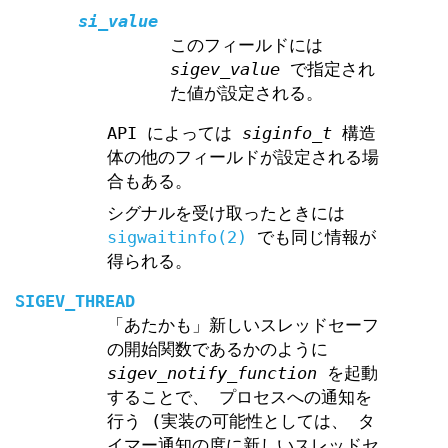
si_value
このフィールドには
sigev_value
で指定され
た値が設定される。
API によっては
siginfo_t
構造
体の他のフィールドが設定される場
合もある。
シグナルを受け取ったときには
sigwaitinfo(2)
でも同じ情報が
得られる。
SIGEV_THREAD
「あたかも」新しいスレッドセーフ
の開始関数であるかのように
sigev_notify_function
を起動
することで、 プロセスへの通知を
行う (実装の可能性としては、 タ
イマー通知の度に新しいスレッドセ