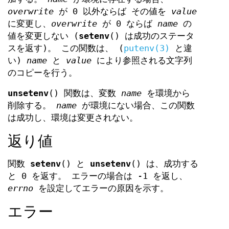
overwrite
が 0 以外ならば その値を
value
に変更し、
overwrite
が 0 ならば
name
の
値を変更しない (
setenv
() は成功のステータ
スを返す)。 この関数は、 (
putenv(3)
と違
い)
name
と
value
により参照される文字列
のコピーを行う。
unsetenv
() 関数は、変数
name
を環境から
削除する。
name
が環境にない場合、この関数
は成功し、環境は変更されない。
返り値
関数
setenv
() と
unsetenv
() は、成功する
と 0 を返す。 エラーの場合は -1 を返し、
errno
を設定してエラーの原因を示す。
エラー