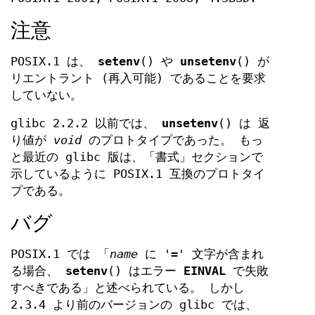
注意
POSIX.1 は、
setenv
() や
unsetenv
() が
リエントラント (再入可能) であることを要求
していない。
glibc 2.2.2 以前では、
unsetenv
() は 返
り値が
void
のプロトタイプであった。 もっ
と最近の glibc 版は、「書式」セクションで
示しているように POSIX.1 互換のプロトタイ
プである。
バグ
POSIX.1 では 「
name
に '=' 文字が含まれ
る場合、
setenv
() はエラー
EINVAL
で失敗
すべきである」と述べられている。 しかし
2.3.4 より前のバージョンの glibc では、