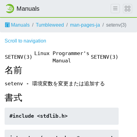
Manuals
Manuals
Tumbleweed
man-pages-ja
setenv(3)
Scroll to navigation
Linux Programmer's
SETENV(3)
SETENV(3)
Manual
名前
setenv - 環境変数を変更または追加する
書式
#include <stdlib.h>