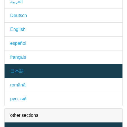
العربية
Deutsch
English
español
français
日本語
română
русский
other sections