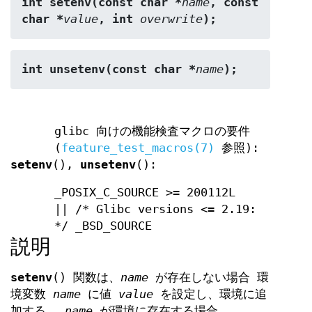
int setenv(const char *
name
, const 
char *
value
, int 
overwrite
);
int unsetenv(const char *
name
);
glibc 向けの機能検査マクロの要件
(
feature_test_macros(7)
参照):
setenv
(),
unsetenv
():
_POSIX_C_SOURCE >= 200112L
|| /* Glibc versions <= 2.19:
*/ _BSD_SOURCE
説明
setenv
() 関数は、
name
が存在しない場合 環
境変数
name
に値
value
を設定し、環境に追
加する。
name
が環境に存在する場合、