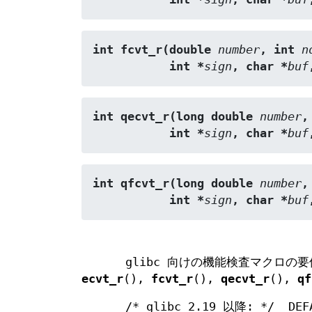
int fcvt_r(double 
number
, int 
n
           int *
sign
, char *
buf
int qecvt_r(long double 
number
,
           int *
sign
, char *
buf
int qfcvt_r(long double 
number
,
           int *
sign
, char *
buf
glibc 向けの機能検査マクロの要
ecvt_r
(),
fcvt_r
(),
qecvt_r
(),
qf
/* glibc 2.19 以降: */ _DEF