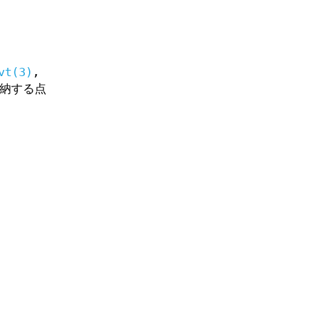
vt(3)
,
納する点