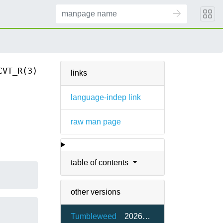
CVT_R(3)
links
language-indep link
raw man page
table of contents
other versions
Tumbleweed
20260515-2.1