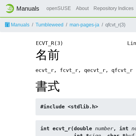
Manuals
openSUSE
About
Repository Indices
Manuals
Tumbleweed
man-pages-ja
qfcvt_r(3)
ECVT_R(3)
Li
名前
ecvt_r, fcvt_r, qecvt_r, qf
書式
#include <stdlib.h>
int ecvt_r(double 
number
, int 
n
           int *
sign
, char *
buf