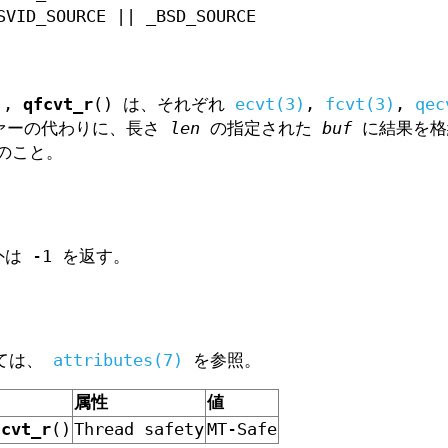
VID_SOURCE || _BSD_SOURCE
),
qfcvt_r
() は、それぞれ
ecvt(3)
,
fcvt(3)
,
qec
ァーの代わりに、長さ
len
の指定された
buf
に結果を格
のこと。
は -1 を返す。
いては、
attributes(7)
を参照。
属性
値
fcvt_r
()
Thread safety
MT-Safe