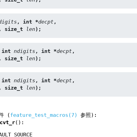
digits
, int *
decpt
,
, size_t 
len
);
 int 
ndigits
, int *
decpt
,
, size_t 
len
);
 int 
ndigits
, int *
decpt
,
, size_t 
len
);
件 (
feature_test_macros(7)
参照):
cvt_r
():
AULT_SOURCE