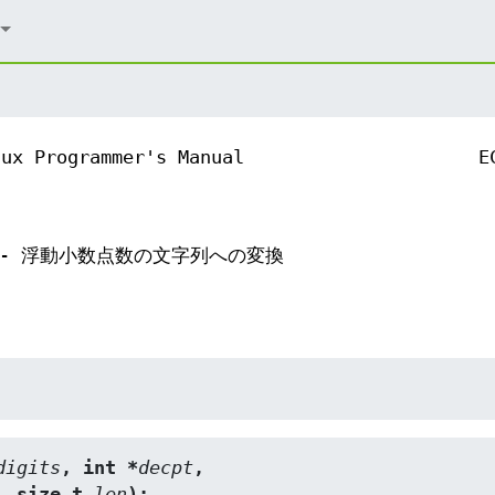
nux Programmer's Manual
E
cvt_r - 浮動小数点数の文字列への変換
digits
, int *
decpt
,
, size_t 
len
);