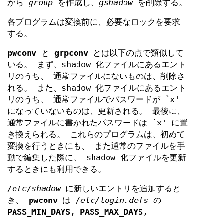
から
group
を作成し、
gshadow
を削除する。
各プログラムは変換前に、必要なロックを要求
する。
pwconv
と
grpconv
とは以下の点で類似して
いる。 まず、shadow 化ファイルにあるエント
リのうち、 通常ファイルにないものは、削除さ
れる。 また、shadow 化ファイルにあるエント
リのうち、 通常ファイルでパスワードが `x'
になっていないものは、更新される。 最後に、
通常ファイルに書かれたパスワードは `x' に置
き換えられる。 これらのプログラムは、初めて
変換を行うときにも、 また通常のファイルを手
動で編集した際に、 shadow 化ファイルを更新
するときにも利用できる。
/etc/shadow
に新しいエントリを追加すると
き、
pwconv
は
/etc/login.defs
の
PASS_MIN_DAYS
,
PASS_MAX_DAYS
,