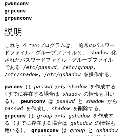
pwunconv
grpconv
grpunconv
説明
これら 4 つのプログラムは、 通常のパスワー
ドファイル・グループファイルと、 shadow 化
されたパスワードファイル・グループファイル
である
/etc/passwd
,
/etc/group
,
/etc/shadow
,
/etc/gshadow
を操作する。
pwconv
は
passwd
から
shadow
を作成する
(すでに存在する場合は
shadow
の情報も用い
る)。
pwunconv
は
passwd
と
shadow
から
passwd
を作成し、
shadow
を削除する。
grpconv
は
group
から
gshadow
を作成す
る (すでに存在する場合は
gshadow
の情報も
用いる)。
grpunconv
は
group
と
gshadow