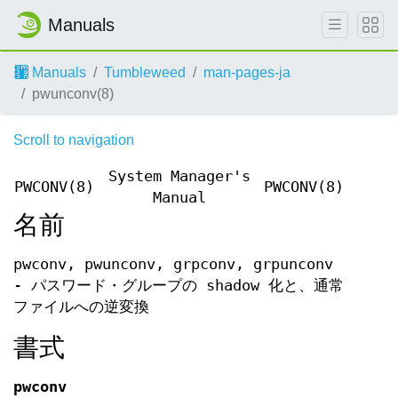
Manuals
Manuals
Tumbleweed
man-pages-ja
pwunconv(8)
Scroll to navigation
System Manager's
PWCONV(8)
PWCONV(8)
Manual
名前
pwconv, pwunconv, grpconv, grpunconv
- パスワード・グループの shadow 化と、通常
ファイルへの逆変換
書式
pwconv