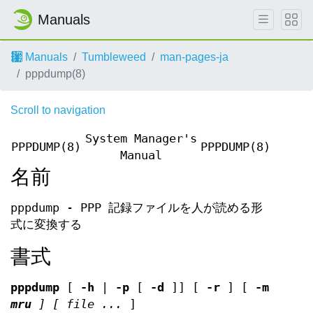
Manuals
Manuals
Tumbleweed
man-pages-ja
pppdump(8)
Scroll to navigation
System Manager's
PPPDUMP(8)
PPPDUMP(8)
Manual
名前
pppdump - PPP 記録ファイルを人が読める形
式に変換する
書式
pppdump
[
-h
|
-p
[
-d
]] [
-r
] [
-m
mru
] [
file ...
]