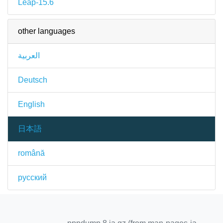
Leap-15.6
other languages
العربية
Deutsch
English
日本語
română
русский