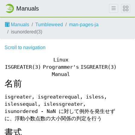
Manuals
Manuals
Tumbleweed
man-pages-ja
isunordered(3)
Scroll to navigation
Linux
ISGREATER(3)
Programmer's
ISGREATER(3)
Manual
名前
isgreater, isgreaterequal, isless,
islessequal, islessgreater,
isunordered - NaN に対して例外を発生せず
に、浮動小数点数の大小関係の判定を行う
書式