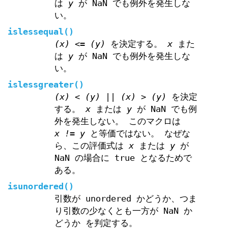
は
y
が NaN でも例外を発生しな
い。
islessequal
()
(x) <= (y)
を決定する。
x
また
は
y
が NaN でも例外を発生しな
い。
islessgreater
()
(x) < (y) || (x) > (y)
を決定
する。
x
または
y
が NaN でも例
外を発生しない。 このマクロは
x != y
と等価ではない。 なぜな
ら、この評価式は
x
または
y
が
NaN の場合に true となるためで
ある。
isunordered
()
引数が unordered かどうか、つま
り引数の少なくとも一方が NaN か
どうか を判定する。