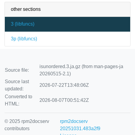
other sections
3 (
libfuncs
)
3p (
libfuncs
)
isunordered.3.ja.gz (from man-pages-ja
Source file:
20260515-2.1)
Source last
2026-07-22T13:48:06Z
updated:
Converted to
2026-08-07T00:51:42Z
HTML:
© 2025 rpm2docserv
rpm2docserv
contributors
20251031.483a2f9