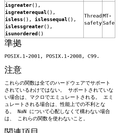
isgreater
(),
isgreaterequal
(),
Thread
MT-
isless
(),
islessequal
(),
safety
Safe
islessgreater
(),
isunordered
()
準拠
POSIX.1-2001, POSIX.1-2008, C99.
注意
これらの関数は全てのハードウェアでサポート
されているわけではない。 サポートされていな
い場合は、マクロでエミュレートされる。 エミ
ュレートされる場合は、性能上での不利とな
る。 NaN について心配しなくて構わない場合
は、 これらの関数を使わないこと。
関連項目