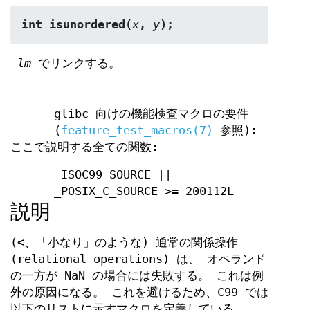
int isunordered(
x
, 
y
);
-lm
でリンクする。
glibc 向けの機能検査マクロの要件
(
feature_test_macros(7)
参照):
ここで説明する全ての関数:
_ISOC99_SOURCE ||
_POSIX_C_SOURCE >= 200112L
説明
(
<
、「小なり」のような) 通常の関係操作
(relational operations) は、 オペランド
の一方が NaN の場合には失敗する。 これは例
外の原因になる。 これを避けるため、C99 では
以下のリストに示すマクロを定義している。