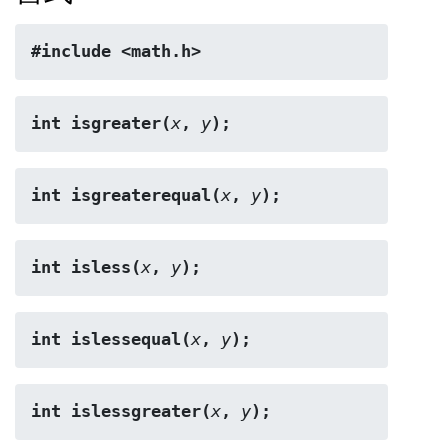
#include <math.h>
int isgreater(
x
, 
y
);
int isgreaterequal(
x
, 
y
);
int isless(
x
, 
y
);
int islessequal(
x
, 
y
);
int islessgreater(
x
, 
y
);