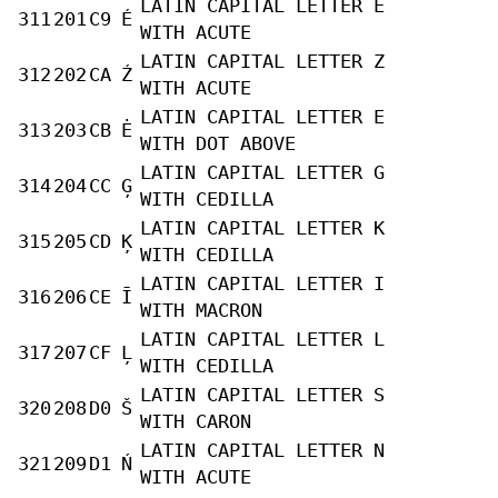
LATIN CAPITAL LETTER E
311
201
C9
É
WITH ACUTE
LATIN CAPITAL LETTER Z
312
202
CA
Ź
WITH ACUTE
LATIN CAPITAL LETTER E
313
203
CB
Ė
WITH DOT ABOVE
LATIN CAPITAL LETTER G
314
204
CC
Ģ
WITH CEDILLA
LATIN CAPITAL LETTER K
315
205
CD
Ķ
WITH CEDILLA
LATIN CAPITAL LETTER I
316
206
CE
Ī
WITH MACRON
LATIN CAPITAL LETTER L
317
207
CF
Ļ
WITH CEDILLA
LATIN CAPITAL LETTER S
320
208
D0
Š
WITH CARON
LATIN CAPITAL LETTER N
321
209
D1
Ń
WITH ACUTE