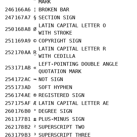
MARK
246
166
A6
¦
BROKEN BAR
247
167
A7
§
SECTION SIGN
LATIN CAPITAL LETTER O
250
168
A8
Ø
WITH STROKE
251
169
A9
©
COPYRIGHT SIGN
LATIN CAPITAL LETTER R
252
170
AA
Ŗ
WITH CEDILLA
LEFT-POINTING DOUBLE ANGLE
253
171
AB
«
QUOTATION MARK
254
172
AC
¬
NOT SIGN
255
173
AD
SOFT HYPHEN
256
174
AE
®
REGISTERED SIGN
257
175
AF
Æ
LATIN CAPITAL LETTER AE
260
176
B0
°
DEGREE SIGN
261
177
B1
±
PLUS-MINUS SIGN
262
178
B2
²
SUPERSCRIPT TWO
263
179
B3
³
SUPERSCRIPT THREE