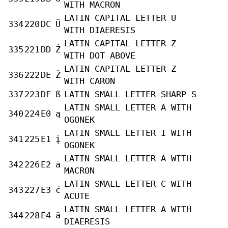
WITH MACRON
LATIN CAPITAL LETTER U
334
220
DC
Ü
WITH DIAERESIS
LATIN CAPITAL LETTER Z
335
221
DD
Ż
WITH DOT ABOVE
LATIN CAPITAL LETTER Z
336
222
DE
Ž
WITH CARON
337
223
DF
ß
LATIN SMALL LETTER SHARP S
LATIN SMALL LETTER A WITH
340
224
E0
ą
OGONEK
LATIN SMALL LETTER I WITH
341
225
E1
į
OGONEK
LATIN SMALL LETTER A WITH
342
226
E2
ā
MACRON
LATIN SMALL LETTER C WITH
343
227
E3
ć
ACUTE
LATIN SMALL LETTER A WITH
344
228
E4
ä
DIAERESIS