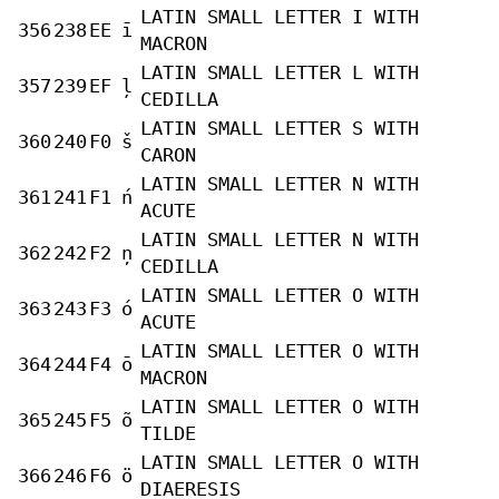
LATIN SMALL LETTER I WITH
356
238
EE
ī
MACRON
LATIN SMALL LETTER L WITH
357
239
EF
ļ
CEDILLA
LATIN SMALL LETTER S WITH
360
240
F0
š
CARON
LATIN SMALL LETTER N WITH
361
241
F1
ń
ACUTE
LATIN SMALL LETTER N WITH
362
242
F2
ņ
CEDILLA
LATIN SMALL LETTER O WITH
363
243
F3
ó
ACUTE
LATIN SMALL LETTER O WITH
364
244
F4
ō
MACRON
LATIN SMALL LETTER O WITH
365
245
F5
õ
TILDE
LATIN SMALL LETTER O WITH
366
246
F6
ö
DIAERESIS