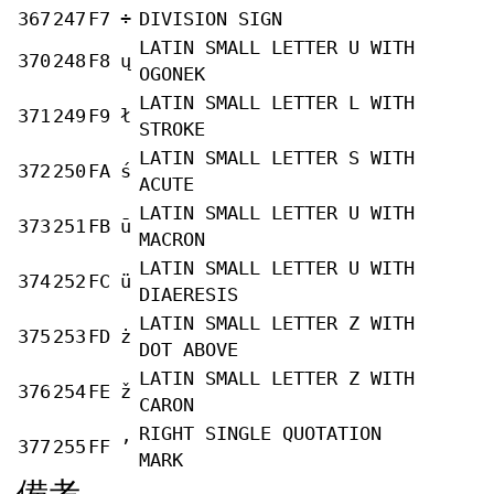
367
247
F7
÷
DIVISION SIGN
LATIN SMALL LETTER U WITH
370
248
F8
ų
OGONEK
LATIN SMALL LETTER L WITH
371
249
F9
ł
STROKE
LATIN SMALL LETTER S WITH
372
250
FA
ś
ACUTE
LATIN SMALL LETTER U WITH
373
251
FB
ū
MACRON
LATIN SMALL LETTER U WITH
374
252
FC
ü
DIAERESIS
LATIN SMALL LETTER Z WITH
375
253
FD
ż
DOT ABOVE
LATIN SMALL LETTER Z WITH
376
254
FE
ž
CARON
RIGHT SINGLE QUOTATION
377
255
FF
’
MARK