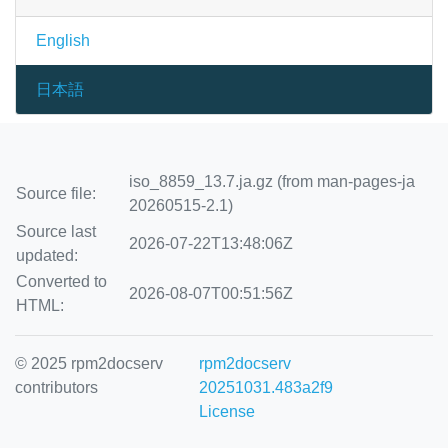
English
日本語
iso_8859_13.7.ja.gz (from man-pages-ja
Source file:
20260515-2.1)
Source last
2026-07-22T13:48:06Z
updated:
Converted to
2026-08-07T00:51:56Z
HTML:
© 2025 rpm2docserv
rpm2docserv
contributors
20251031.483a2f9
License