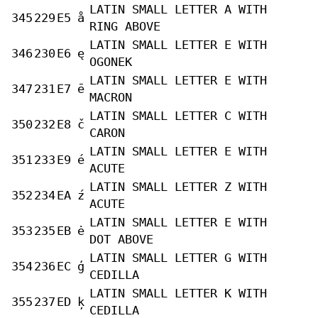
LATIN SMALL LETTER A WITH
345
229
E5
å
RING ABOVE
LATIN SMALL LETTER E WITH
346
230
E6
ę
OGONEK
LATIN SMALL LETTER E WITH
347
231
E7
ē
MACRON
LATIN SMALL LETTER C WITH
350
232
E8
č
CARON
LATIN SMALL LETTER E WITH
351
233
E9
é
ACUTE
LATIN SMALL LETTER Z WITH
352
234
EA
ź
ACUTE
LATIN SMALL LETTER E WITH
353
235
EB
ė
DOT ABOVE
LATIN SMALL LETTER G WITH
354
236
EC
ģ
CEDILLA
LATIN SMALL LETTER K WITH
355
237
ED
ķ
CEDILLA