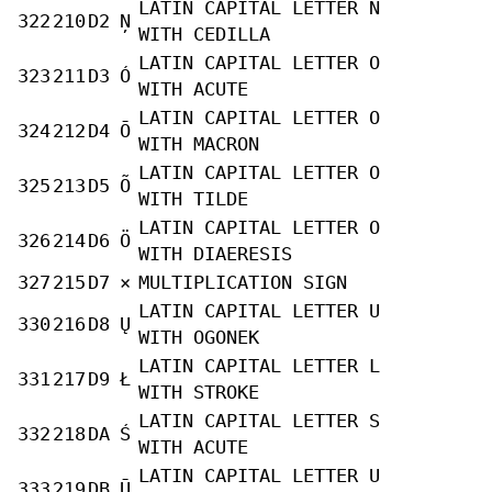
LATIN CAPITAL LETTER N
322
210
D2
Ņ
WITH CEDILLA
LATIN CAPITAL LETTER O
323
211
D3
Ó
WITH ACUTE
LATIN CAPITAL LETTER O
324
212
D4
Ō
WITH MACRON
LATIN CAPITAL LETTER O
325
213
D5
Õ
WITH TILDE
LATIN CAPITAL LETTER O
326
214
D6
Ö
WITH DIAERESIS
327
215
D7
×
MULTIPLICATION SIGN
LATIN CAPITAL LETTER U
330
216
D8
Ų
WITH OGONEK
LATIN CAPITAL LETTER L
331
217
D9
Ł
WITH STROKE
LATIN CAPITAL LETTER S
332
218
DA
Ś
WITH ACUTE
LATIN CAPITAL LETTER U
333
219
DB
Ū