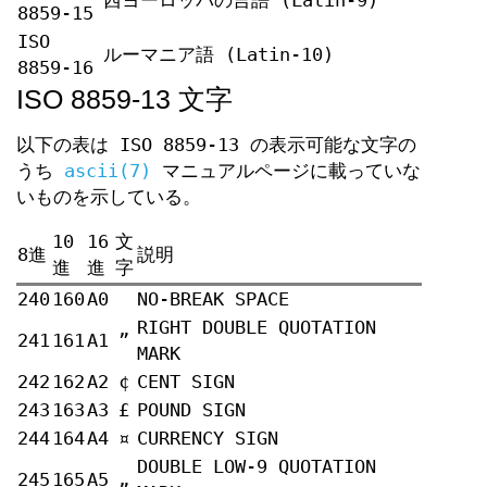
西ヨーロッパの言語 (Latin-9)
8859-15
ISO
ルーマニア語 (Latin-10)
8859-16
ISO 8859-13 文字
以下の表は ISO 8859-13 の表示可能な文字の
うち
ascii(7)
マニュアルページに載っていな
いものを示している。
10
16
文
8進
説明
進
進
字
240
160
A0
NO-BREAK SPACE
RIGHT DOUBLE QUOTATION
241
161
A1
”
MARK
242
162
A2
¢
CENT SIGN
243
163
A3
£
POUND SIGN
244
164
A4
¤
CURRENCY SIGN
DOUBLE LOW-9 QUOTATION
245
165
A5
„