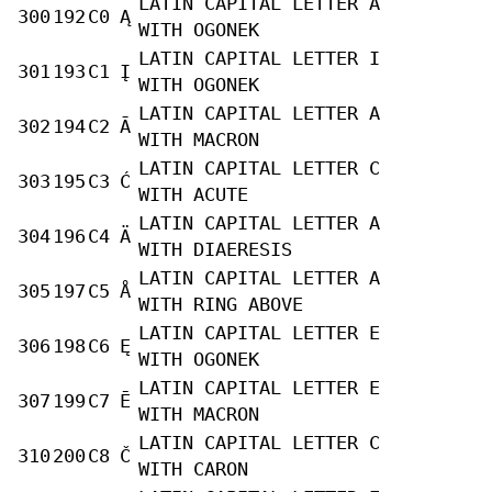
LATIN CAPITAL LETTER A
300
192
C0
Ą
WITH OGONEK
LATIN CAPITAL LETTER I
301
193
C1
Į
WITH OGONEK
LATIN CAPITAL LETTER A
302
194
C2
Ā
WITH MACRON
LATIN CAPITAL LETTER C
303
195
C3
Ć
WITH ACUTE
LATIN CAPITAL LETTER A
304
196
C4
Ä
WITH DIAERESIS
LATIN CAPITAL LETTER A
305
197
C5
Å
WITH RING ABOVE
LATIN CAPITAL LETTER E
306
198
C6
Ę
WITH OGONEK
LATIN CAPITAL LETTER E
307
199
C7
Ē
WITH MACRON
LATIN CAPITAL LETTER C
310
200
C8
Č
WITH CARON