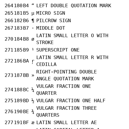
264
180
B4
“
LEFT DOUBLE QUOTATION MARK
265
181
B5
µ
MICRO SIGN
266
182
B6
¶
PILCROW SIGN
267
183
B7
·
MIDDLE DOT
LATIN SMALL LETTER O WITH
270
184
B8
ø
STROKE
271
185
B9
¹
SUPERSCRIPT ONE
LATIN SMALL LETTER R WITH
272
186
BA
ŗ
CEDILLA
RIGHT-POINTING DOUBLE
273
187
BB
»
ANGLE QUOTATION MARK
VULGAR FRACTION ONE
274
188
BC
¼
QUARTER
275
189
BD
½
VULGAR FRACTION ONE HALF
VULGAR FRACTION THREE
276
190
BE
¾
QUARTERS
277
191
BF
æ
LATIN SMALL LETTER AE