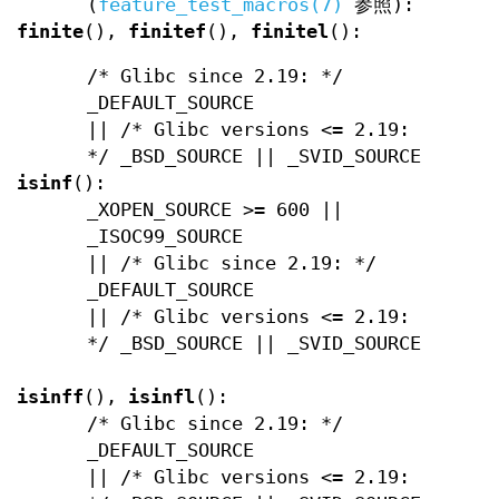
(
feature_test_macros(7)
参照):
finite
(),
finitef
(),
finitel
():
/* Glibc since 2.19: */
_DEFAULT_SOURCE
|| /* Glibc versions <= 2.19:
*/ _BSD_SOURCE || _SVID_SOURCE
isinf
():
_XOPEN_SOURCE >= 600 ||
_ISOC99_SOURCE
|| /* Glibc since 2.19: */
_DEFAULT_SOURCE
|| /* Glibc versions <= 2.19:
*/ _BSD_SOURCE || _SVID_SOURCE
isinff
(),
isinfl
():
/* Glibc since 2.19: */
_DEFAULT_SOURCE
|| /* Glibc versions <= 2.19: