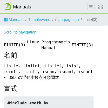
Manuals
Manuals
Tumbleweed
man-pages-ja
finitef(3)
Scroll to navigation
Linux Programmer's
FINITE(3)
FINITE(3)
Manual
名前
finite, finitef, finitel, isinf,
isinff, isinfl, isnan, isnanf, isnanl
- BSD の浮動小数点分類関数
書式
#include <math.h>