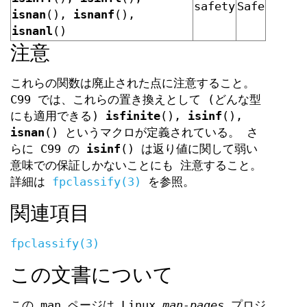
safety
Safe
isnan
(),
isnanf
(),
isnanl
()
注意
これらの関数は廃止された点に注意すること。
C99 では、これらの置き換えとして (どんな型
にも適用できる)
isfinite
(),
isinf
(),
isnan
() というマクロが定義されている。 さ
らに C99 の
isinf
() は返り値に関して弱い
意味での保証しかないことにも 注意すること。
詳細は
fpclassify(3)
を参照。
関連項目
fpclassify(3)
この文書について
この man ページは Linux
man-pages
プロジ