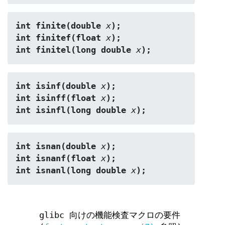
int finite(double 
x
);
int finitef(float 
x
);
int finitel(long double 
x
);
int isinf(double 
x
);
int isinff(float 
x
);
int isinfl(long double 
x
);
int isnan(double 
x
);
int isnanf(float 
x
);
int isnanl(long double 
x
);
glibc 向けの機能検査マクロの要件