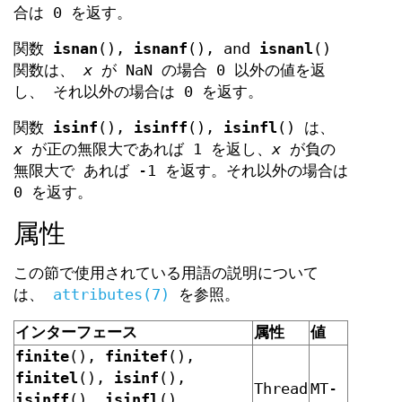
合は 0 を返す。
関数
isnan
(),
isnanf
(), and
isnanl
()
関数は、
x
が NaN の場合 0 以外の値を返
し、 それ以外の場合は 0 を返す。
関数
isinf
(),
isinff
(),
isinfl
() は、
x
が正の無限大であれば 1 を返し、
x
が負の
無限大で あれば -1 を返す。それ以外の場合は
0 を返す。
属性
この節で使用されている用語の説明について
は、
attributes(7)
を参照。
インターフェース
属性
値
finite
(),
finitef
(),
finitel
(),
isinf
(),
Thread
MT-
isinff
(),
isinfl
(),