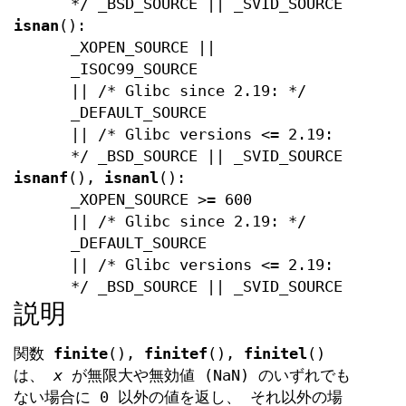
*/ _BSD_SOURCE || _SVID_SOURCE
isnan
():
_XOPEN_SOURCE ||
_ISOC99_SOURCE
|| /* Glibc since 2.19: */
_DEFAULT_SOURCE
|| /* Glibc versions <= 2.19:
*/ _BSD_SOURCE || _SVID_SOURCE
isnanf
(),
isnanl
():
_XOPEN_SOURCE >= 600
|| /* Glibc since 2.19: */
_DEFAULT_SOURCE
|| /* Glibc versions <= 2.19:
*/ _BSD_SOURCE || _SVID_SOURCE
説明
関数
finite
(),
finitef
(),
finitel
()
は、
x
が無限大や無効値 (NaN) のいずれでも
ない場合に 0 以外の値を返し、 それ以外の場