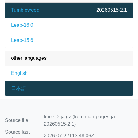
Tumbleweed
20260515-2.1
Leap-16.0
Leap-15.6
other languages
English
日本語
finitef.3.ja.gz (from man-pages-ja
Source file:
20260515-2.1)
Source last
2026-07-22T13:48:06Z