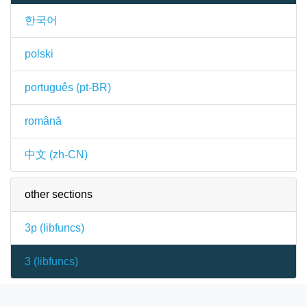
한국어
polski
português (pt-BR)
română
中文 (zh-CN)
other sections
3p (
libfuncs
)
3 (
libfuncs
)