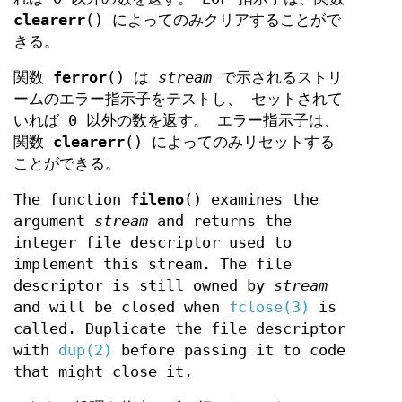
clearerr
() によってのみクリアすることがで
きる。
関数
ferror
() は
stream
で示されるストリ
ームのエラー指示子をテストし、 セットされて
いれば 0 以外の数を返す。 エラー指示子は、
関数
clearerr
() によってのみリセットする
ことができる。
The function
fileno
() examines the
argument
stream
and returns the
integer file descriptor used to
implement this stream. The file
descriptor is still owned by
stream
and will be closed when
fclose(3)
is
called. Duplicate the file descriptor
with
dup(2)
before passing it to code
that might close it.