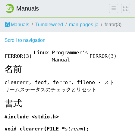
Manuals
Manuals
Tumbleweed
man-pages-ja
ferror(3)
Scroll to navigation
Linux Programmer's
FERROR(3)
FERROR(3)
Manual
名前
clearerr, feof, ferror, fileno - スト
リームステータスのチェックとリセット
書式
#include <stdio.h>
void clearerr(FILE *
stream
);