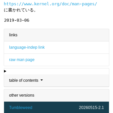
https://www.kernel.org/doc/man-pages/
に書かれている。
2019-03-06
links
language-indep link
raw man page
table of contents
other versions
Tumbleweed
20260515-2.1