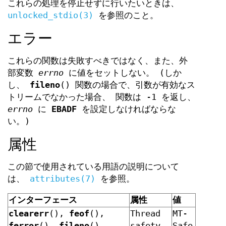
これらの処理を停止せずに行いたいときは、
unlocked_stdio(3)
を参照のこと。
エラー
これらの関数は失敗すべきではなく、また、外
部変数
errno
に値をセットしない。 (しか
し、
fileno
() 関数の場合で、引数が有効なス
トリームでなかった場合、 関数は -1 を返し、
errno
に
EBADF
を設定しなければならな
い。)
属性
この節で使用されている用語の説明について
は、
attributes(7)
を参照。
インターフェース
属性
値
clearerr
(),
feof
(),
Thread
MT-
ferror
(),
fileno
()
safety
Safe