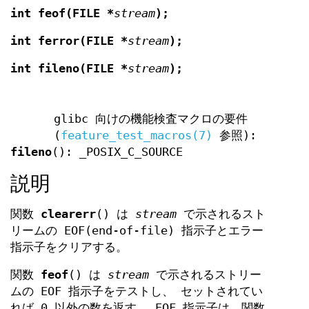
int feof(FILE *
stream
);
int ferror(FILE *
stream
);
int fileno(FILE *
stream
);
glibc 向けの機能検査マクロの要件
(
feature_test_macros(7)
参照):
fileno
(): _POSIX_C_SOURCE
説明
関数
clearerr
() は
stream
で示されるスト
リームの EOF(end-of-file) 指示子とエラー
指示子をクリアする。
関数
feof
() は
stream
で示されるストリー
ムの EOF 指示子をテストし、 セットされてい
れば 0 以外の数を返す。 EOF 指示子は、関数