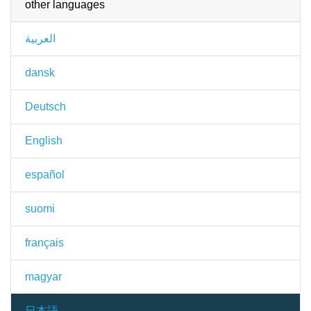
other languages
العربية
dansk
Deutsch
English
español
suomi
français
magyar
日本語