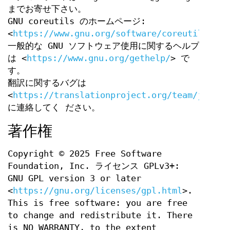
までお寄せ下さい。
GNU coreutils のホームページ:
<
https://www.gnu.org/software/coreutils/
>
一般的な GNU ソフトウェア使用に関するヘルプ
は <
https://www.gnu.org/gethelp/
> で
す。
翻訳に関するバグは
<
https://translationproject.org/team/ja.htm
に連絡してく ださい。
著作権
Copyright © 2025 Free Software
Foundation, Inc. ライセンス GPLv3+:
GNU GPL version 3 or later
<
https://gnu.org/licenses/gpl.html
>.
This is free software: you are free
to change and redistribute it. There
is NO WARRANTY, to the extent