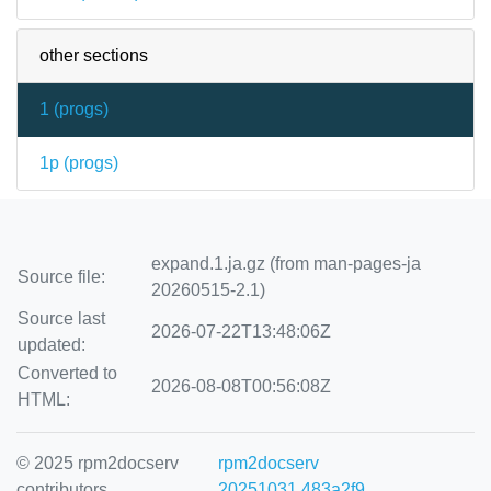
other sections
1 (
progs
)
1p (
progs
)
expand.1.ja.gz (from man-pages-ja
Source file:
20260515-2.1)
Source last
2026-07-22T13:48:06Z
updated:
Converted to
2026-08-08T00:56:08Z
HTML:
© 2025 rpm2docserv
rpm2docserv
contributors
20251031.483a2f9