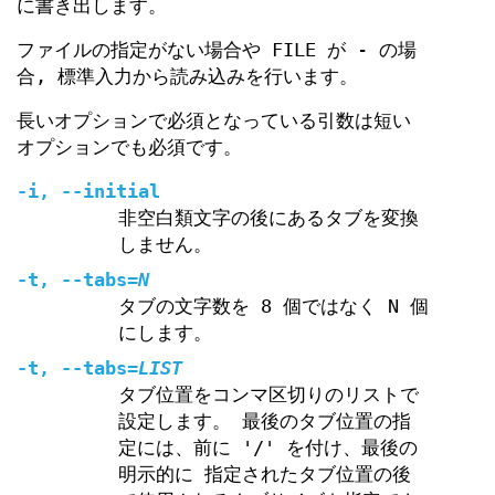
に書き出します。
ファイルの指定がない場合や FILE が - の場
合, 標準入力から読み込みを行います。
長いオプションで必須となっている引数は短い
オプションでも必須です。
-i
,
--initial
非空白類文字の後にあるタブを変換
しません。
-t
,
--tabs
=
N
タブの文字数を 8 個ではなく N 個
にします。
-t
,
--tabs
=
LIST
タブ位置をコンマ区切りのリストで
設定します。 最後のタブ位置の指
定には、前に '/' を付け、最後の
明示的に 指定されたタブ位置の後