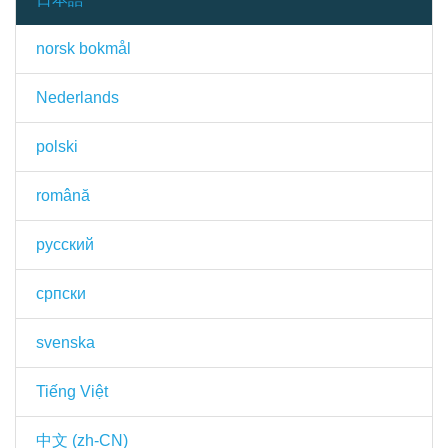
norsk bokmål
Nederlands
polski
română
русский
српски
svenska
Tiếng Việt
中文 (zh-CN)