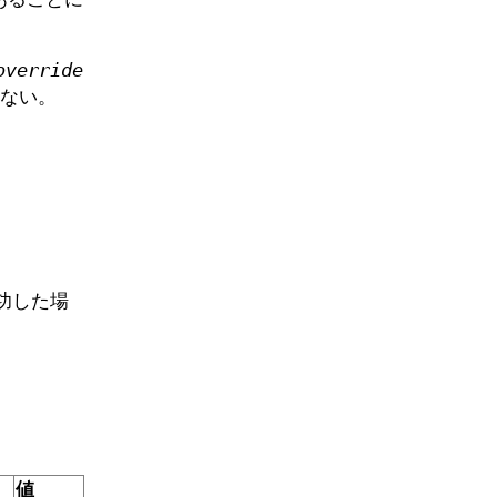
override
ない。
成功した場
値