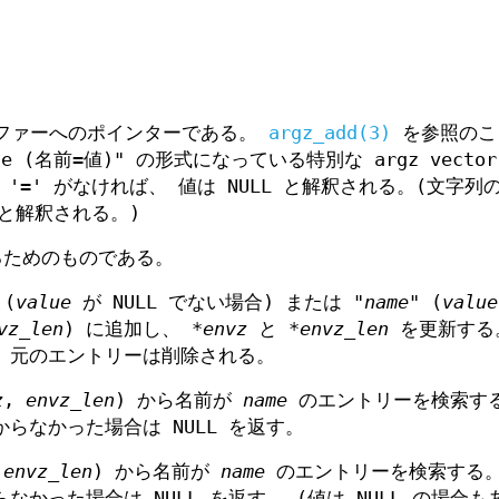
字バッファーへのポインターである。
argz_add(3)
を参照のこ
alue (名前=値)" の形式になっている特別な argz vect
'=' がなければ、 値は NULL と解釈される。(文字列
 と解釈される。)
するためのものである。
 (
value
が NULL でない場合) または "
name
" (
value
vz_len
) に追加し、
*envz
と
*envz_len
を更新す
、元のエントリーは削除される。
z
,
envz_len
) から名前が
name
のエントリーを検索する
らなかった場合は NULL を返す。
,
envz_len
) から名前が
name
のエントリーを検索する。
かった場合は NULL を返す。 (値は NULL の場合も