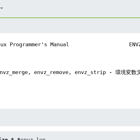
nux Programmer's Manual
ENV
, envz_merge, envz_remove, envz_strip - 環境
ize_t *
envz_len
,