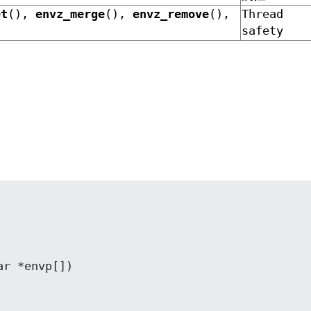
et
(),
envz_merge
(),
envz_remove
(),
Thread
safety
r *envp[])
