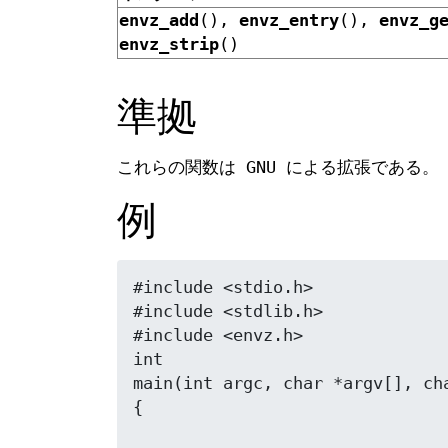
envz_add
(),
envz_entry
(),
envz_g
envz_strip
()
準拠
これらの関数は GNU による拡張である。
例
#include <stdio.h>

#include <stdlib.h>

#include <envz.h>

int

main(int argc, char *argv[], cha