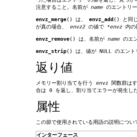
注意すること。名前が
name
のエントリーに
envz_merge
() は、
envz_add
() と
が真の場合、
envz2
の値で
*envz
内の
envz_remove
() は、名前が
name
のエン
envz_strip
() は、値が NULL のエ
返り値
メモリー割り当てを行う envz 関数群は
合は 0 を返し、割り当てエラーが発生し
属性
この節で使用されている用語の説明につ
インターフェース