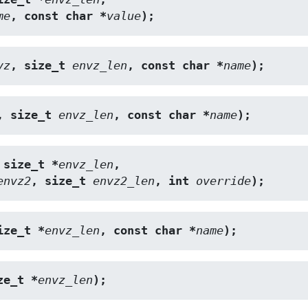
me
, const char *
value
);
vz
, size_t 
envz_len
, const char *
name
);
, size_t 
envz_len
, const char *
name
);
 size_t *
envz_len
,
envz2
, size_t 
envz2_len
, int 
override
);
ize_t *
envz_len
, const char *
name
);
ze_t *
envz_len
);