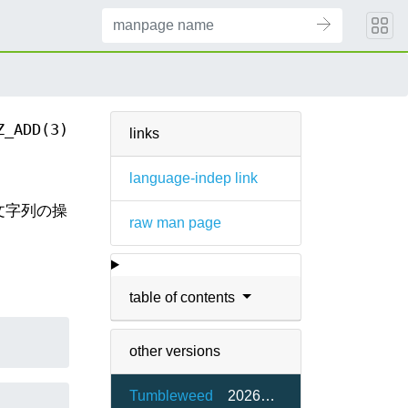
Z_ADD(3)
links
language-indep link
変数文字列の操
raw man page
table of contents
other versions
Tumbleweed
20260515-2.1