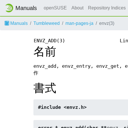
Manuals
openSUSE
About
Repository Indices
Manuals
Tumbleweed
man-pages-ja
envz(3)
ENVZ_ADD(3)
Li
名前
envz_add, envz_entry, envz_get
作
書式
#include <envz.h>
error_t envz_add(char **
envz
, s