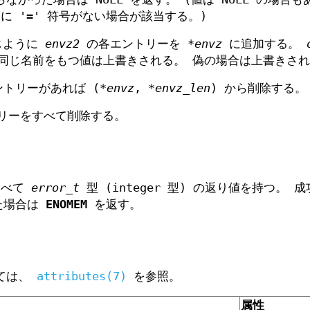
 '=' 符号がない場合が該当する。)
同じように
envz2
の各エントリーを
*envz
に追加する。
同じ名前をもつ値は上書きされる。 偽の場合は上書きされ
トリーがあれば (
*envz
,
*envz_len
) から削除する。
ントリーをすべて削除する。
すべて
error_t
型 (integer 型) の返り値を持つ。 
た場合は
ENOMEM
を返す。
いては、
attributes(7)
を参照。
属性