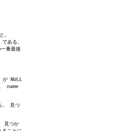
と。
or である。
の一番最後
が NULL
る。
name
。 見つ
 見つか
あることに