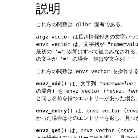
説明
これらの関数は glibc 固有である。
argz vector は長さ情報付きの文
envz vector は、文字列が "name=v
最初の '=' 以降はすべて値とみなされる。
の文字が '=' の場合、値は空文字列 ""
これらの関数は envz vector を操作
envz_add
() は、文字列 "
name
=
value
"
の場合) を envz vector (
*envz
,
*en
と同じ名前を持つエントリーがあった場合
envz_entry
() は、envz vector (
env
かった場合はそのエントリーを返し、見つか
envz_get
() は、envz vector (
envz
った場合はエントリーの値を返し、見つからな