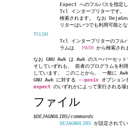
Expect へのフルパスを指定
Tcl インタープリターです
検索されます。 なお DejaG
リターはいつでも利用可能とな
TCLSH
Tcl インタープリターのフ
ラムは
PATH
から検索され
なお GNU Awk は Awk のスーパーセ
そしていずれも、 前者のプログラムを利
しています。 このことから、 一般に Aw
GNU Awk に対する
--posix
オプションを
expect
のいずれかによって実行される場
ファイル
$DEJAGNULIBS/commands
DEJAGNULIBS
が設定されてい