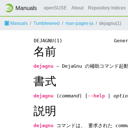
Manuals
openSUSE
About
Repository Indices
Manuals
Tumbleweed
man-pages-ja
dejagnu(1)
DEJAGNU(1)
Gene
名前
dejagnu
—
DejaGnu の補助コマンド起
書式
dejagnu
⟨
command
⟩ [
--help
|
optio
説明
dejagnu
コマンドは、 要求された
comm