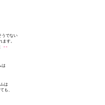
そうでない
れます。
は
--
ムは
ムは
ても、