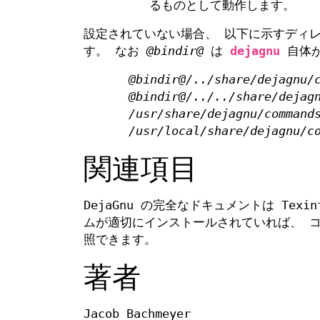
るものとして動作します。
設定されていない場合、 以下に示すディ
す。 なお
@bindir@
は
dejagnu
自体が
@bindir@/../share/dejagnu/
@bindir@/../../share/dejag
/usr/share/dejagnu/command
/usr/local/share/dejagnu/c
関連項目
DejaGnu の完全なドキュメントは Te
ムが適切にインストールされていれば、 
照できます。
著者
Jacob Bachmeyer