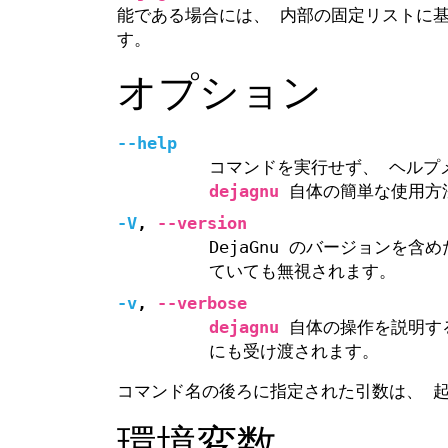
能である場合には、 内部の固定リストに
す。
オプション
--help
コマンドを実行せず、 ヘルプ
dejagnu
自体の簡単な使用方
-V
,
--version
DejaGnu のバージョンを
ていても無視されます。
-v
,
--verbose
dejagnu
自体の操作を説明する
にも受け渡されます。
コマンド名の後ろに指定された引数は、 
環境変数