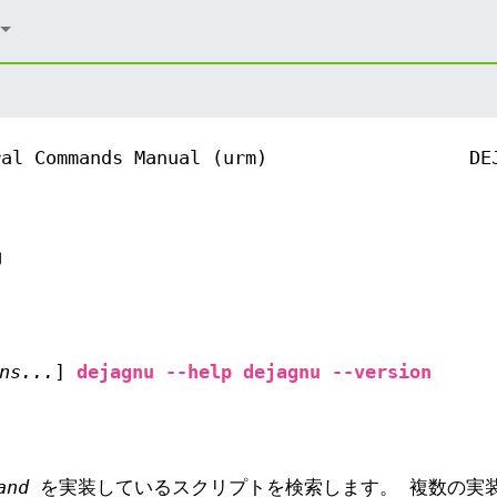
ral Commands Manual (urm)
DE
動
ns...
]
dejagnu
--help
dejagnu
--version
and
を実装しているスクリプトを検索します。 複数の実