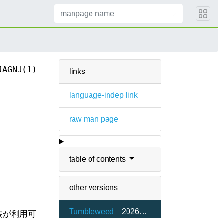
JAGNU(1)
links
language-indep link
raw man page
table of contents
other versions
Tumbleweed
20260515-2.1
装が利用可