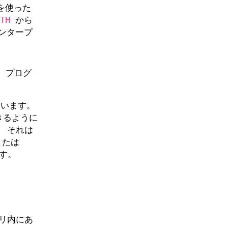
張を使った
TH
から
インタープ
h
プログ
ています。
きるように
。 それは
たは
す。
リ内にあ