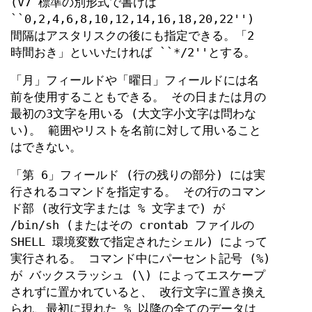
(V7 標準の別形式で書けば
``0,2,4,6,8,10,12,14,16,18,20,22'')
間隔はアスタリスクの後にも指定できる。「2
時間おき」といいたければ ``*/2''とする。
「月」フィールドや「曜日」フィールドには名
前を使用することもできる。 その日または月の
最初の3文字を用いる (大文字小文字は問わな
い)。 範囲やリストを名前に対して用いること
はできない。
「第 6」フィールド (行の残りの部分) には実
行されるコマンドを指定する。 その行のコマン
ド部 (改行文字または % 文字まで) が
/bin/sh (またはその crontab ファイルの
SHELL 環境変数で指定されたシェル) によって
実行される。 コマンド中にパーセント記号 (%)
が バックスラッシュ (\) によってエスケープ
されずに置かれていると、 改行文字に置き換え
られ、最初に現れた % 以降の全てのデータは