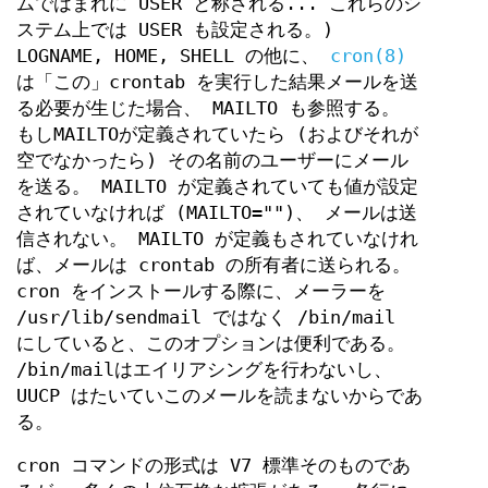
ムではまれに USER と称される... これらのシ
ステム上では USER も設定される。)
LOGNAME, HOME, SHELL の他に、
cron(8)
は「この」crontab を実行した結果メールを送
る必要が生じた場合、 MAILTO も参照する。
もしMAILTOが定義されていたら (およびそれが
空でなかったら) その名前のユーザーにメール
を送る。 MAILTO が定義されていても値が設定
されていなければ (MAILTO="")、 メールは送
信されない。 MAILTO が定義もされていなけれ
ば、メールは crontab の所有者に送られる。
cron をインストールする際に、メーラーを
/usr/lib/sendmail ではなく /bin/mail
にしていると、このオプションは便利である。
/bin/mailはエイリアシングを行わないし、
UUCP はたいていこのメールを読まないからであ
る。
cron コマンドの形式は V7 標準そのものであ