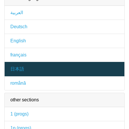
العربية
Deutsch
English
français
日本語
română
other sections
1 (
progs
)
1p (
progs
)