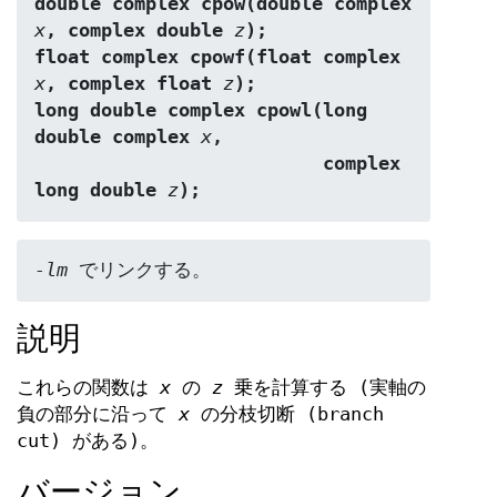
double complex cpow(double complex 
x
, complex double 
z
);
float complex cpowf(float complex 
x
, complex float 
z
);
long double complex cpowl(long 
double complex 
x
,
                          complex 
long double 
z
);
-lm
 でリンクする。
説明
これらの関数は
x
の
z
乗を計算する (実軸の
負の部分に沿って
x
の分枝切断 (branch
cut) がある)。
バージョン