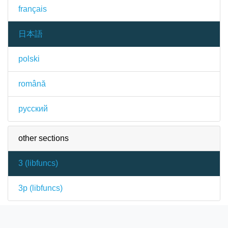
français
日本語
polski
română
русский
other sections
3 (
libfuncs
)
3p (
libfuncs
)