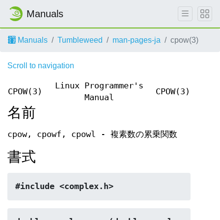
Manuals
Manuals
Tumbleweed
man-pages-ja
cpow(3)
Scroll to navigation
Linux Programmer's
CPOW(3)
CPOW(3)
Manual
名前
cpow, cpowf, cpowl - 複素数の累乗関数
書式
#include <complex.h>