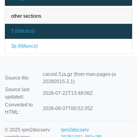
other sections
3 (
libfuncs
)
3p (
libfuncs
)
cacosl.3.ja.gz (from man-pages-ja
Source file:
20260515-2.1)
Source last
2026-07-22T13:48:06Z
updated:
Converted to
2026-08-07T00:52:35Z
HTML:
© 2025 rpm2docserv
rpm2docserv