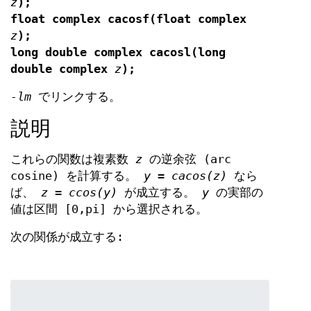
z
);
float complex cacosf(float complex
z
);
long double complex cacosl(long
double complex
z
);
-lm
でリンクする。
説明
これらの関数は複素数
z
の逆余弦 (arc
cosine) を計算する。
y = cacos(z)
なら
ば、
z = ccos(y)
が成立する。
y
の実部の
値は区間 [0,pi] から選択される。
次の関係が成立する: