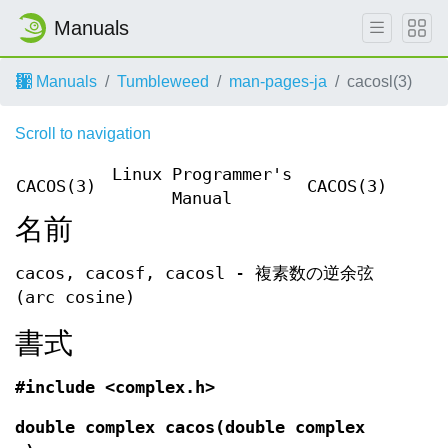
Manuals
Manuals
Tumbleweed
man-pages-ja
cacosl(3)
Scroll to navigation
Linux Programmer's
CACOS(3)
CACOS(3)
Manual
名前
cacos, cacosf, cacosl - 複素数の逆余弦
(arc cosine)
書式
#include <complex.h>
double complex cacos(double complex