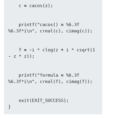
    printf("cacos() = %6.3f 
    f = -i * clog(z + i * csqrt(1 
    printf("formula = %6.3f 
    exit(EXIT_SUCCESS);
