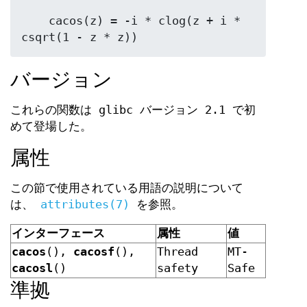
    cacos(z) = -i * clog(z + i * 
csqrt(1 - z * z))
バージョン
これらの関数は glibc バージョン 2.1 で初
めて登場した。
属性
この節で使用されている用語の説明について
は、
attributes(7)
を参照。
インターフェース
属性
値
cacos
(),
cacosf
(),
Thread
MT-
cacosl
()
safety
Safe
準拠