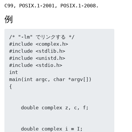
C99, POSIX.1-2001, POSIX.1-2008.
例
/* "-lm" でリンクする */

#include <complex.h>

#include <stdlib.h>

#include <unistd.h>

#include <stdio.h>

int

main(int argc, char *argv[])
