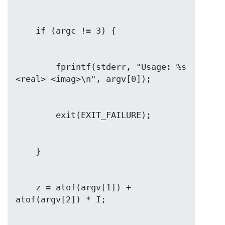
        fprintf(stderr, "Usage: %s 
    z = atof(argv[1]) + 