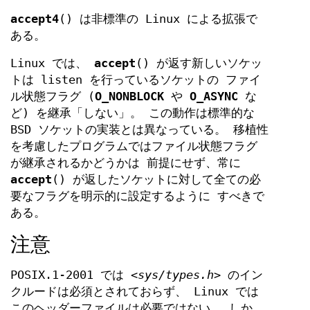
accept4
() は非標準の Linux による拡張で
ある。
Linux では、
accept
() が返す新しいソケッ
トは listen を行っているソケットの ファイ
ル状態フラグ (
O_NONBLOCK
や
O_ASYNC
な
ど) を継承「しない」。 この動作は標準的な
BSD ソケットの実装とは異なっている。 移植性
を考慮したプログラムではファイル状態フラグ
が継承されるかどうかは 前提にせず、常に
accept
() が返したソケットに対して全ての必
要なフラグを明示的に設定するように すべきで
ある。
注意
POSIX.1-2001 では
<sys/types.h>
のイン
クルードは必須とされておらず、 Linux では
このヘッダーファイルは必要ではない。 しか