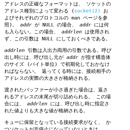
アドレスの正確なフォーマットは、 ソケットの
アドレス種別によって変わる (
socket(2)
お
よびそれぞれのプロトコルの man ページを参
照)。
addr
が NULL の場合、
addr
には何
も入らない。この場合、
addrlen
は使用され
ず、この引数は NULL にしておくべきである。
addrlen
引数は入出力両用の引数である。呼び
出し時には、呼び出し元が
addr
が指す構造体
のサイズ (バイト単位) で初期化しておかなけ
ればならない。 返ってくる時には、接続相手の
アドレスの実際の大きさが格納される。
渡されたバッファーが小さ過ぎた場合は、返さ
れるアドレスの末尾が切り詰められる。 この場
合には、
addrlen
には、呼び出し時に指定さ
れた値よりも大きな値が格納される。
キューに保留となっている接続要求がなく、 か
つソケットが非停止になっていないときは、