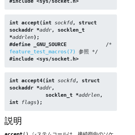
#include <sys/socket.h>
int accept(int 
sockfd
, struct 
sockaddr *
addr
, socklen_t 
*
addrlen
);
#define _GNU_SOURCE
             /* 
feature_test_macros(7)
#include <sys/socket.h>
int accept4(int 
sockfd
, struct 
sockaddr *
addr
,
            socklen_t *
addrlen
, 
int 
flags
);
説明
accept
() システムコールは、接続指向のソケ