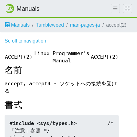
Manuals
Manuals
Tumbleweed
man-pages-ja
accept(2)
Scroll to navigation
Linux Programmer's
ACCEPT(2)
ACCEPT(2)
Manual
名前
accept, accept4 - ソケットへの接続を受け
る
書式
#include <sys/types.h>
          /* 