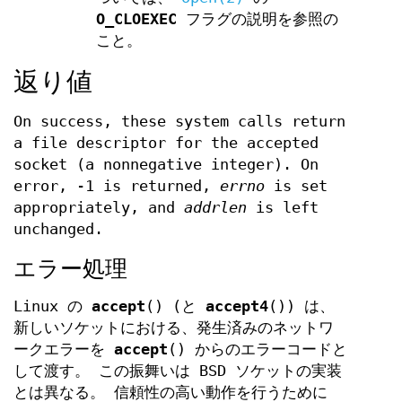
O_CLOEXEC
フラグの説明を参照の
こと。
返り値
On success, these system calls return
a file descriptor for the accepted
socket (a nonnegative integer). On
error, -1 is returned,
errno
is set
appropriately, and
addrlen
is left
unchanged.
エラー処理
Linux の
accept
() (と
accept4
()) は、
新しいソケットにおける、発生済みのネットワ
ークエラーを
accept
() からのエラーコードと
して渡す。 この振舞いは BSD ソケットの実装
とは異なる。 信頼性の高い動作を行うために