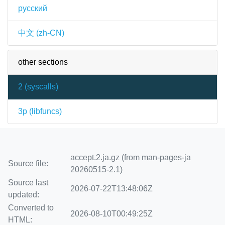
русский
中文 (zh-CN)
other sections
2 (
syscalls
)
3p (
libfuncs
)
accept.2.ja.gz (from man-pages-ja
Source file:
20260515-2.1)
Source last
2026-07-22T13:48:06Z
updated:
Converted to
2026-08-10T00:49:25Z
HTML: