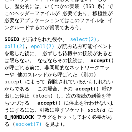
し、歴史的には、いくつかの実装 (BSD 系) で
このヘッダーファイルが 必要であり、移植性が
必要なアプリケーションではこのファイルを イ
ンクルードするのが賢明であろう。
SIGIO
が届けられた後や、
select(2)
,
poll(2)
,
epoll(7)
が読み込み可能イベント
を返した後に、 必ずしも待機中の接続があると
は限らない。 なぜならその接続は、
accept
()
が呼ばれる前に、非同期的なネットワークエラ
ーや 他のスレッドから呼ばれた (別の)
accept によって 削除されているかもしれない
からである。 この場合、その
accept
() 呼び
出しは停止 (block) し、次の接続の到着を待
ちつづける。
accept
() に停止を行わせないよ
うにするには、引数に渡すソケット
sockfd
に
O_NONBLOCK
フラグをセットしておく必要があ
る (
socket(7)
を見よ)。