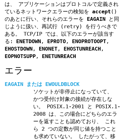
は、 アプリケーションはプロトコルで定義され
ているネットワークエラーの検知を
accept
()
のあとに行い、それらのエラーを
EAGAIN
と同
じように扱い、再試行 (retry) を行うべきで
ある。 TCP/IP では、以下のエラーが該当す
る:
ENETDOWN
,
EPROTO
,
ENOPROTOOPT
,
EHOSTDOWN
,
ENONET
,
EHOSTUNREACH
,
EOPNOTSUPP
,
ENETUNREACH
エラー
EAGAIN
または
EWOULDBLOCK
ソケットが非停止になっていて、
かつ受付け対象の接続が存在しな
い。 POSIX.1-2001 と POSIX.1-
2008 は、この場合にどちらのエラ
ーを返すことも認めており、 これ
ら 2 つの定数が同じ値を持つこと
も求めていない。 したがって、移