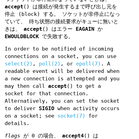
accept
() は接続が発生するまで呼び出し元を
停止 (block) する。 ソケットが非停止になっ
ていて、 待ち状態の接続要求がキューに無いと
きは、
accept
() はエラー
EAGAIN
か
EWOULDBLOCK
で失敗する。
In order to be notified of incoming
connections on a socket, you can use
select(2)
,
poll(2)
, or
epoll(7)
. A
readable event will be delivered when
a new connection is attempted and you
may then call
accept
() to get a
socket for that connection.
Alternatively, you can set the socket
to deliver
SIGIO
when activity occurs
on a socket; see
socket(7)
for
details.
flags
が 0 の場合、
accept4
() は