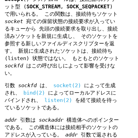
ット型 (
SOCK_STREAM
,
SOCK_SEQPACKET
)
で用いられる。 この関数は、接続待ちソケット
socket
宛ての保留状態の接続要求が入ってい
るキューから 先頭の接続要求を取り出し、接続
済みソケットを新規に生成し、 そのソケットを
参照する新しいファイルディスクリプターを返
す。 新規に生成されたソケットは、接続待ち
(listen) 状態ではない。 もともとのソケット
sockfd
はこの呼び出しによって影響を受けな
い。
引数
sockfd
は、
socket(2)
によって生成
され、
bind(2)
によってローカルアドレスに
バインドされ、
listen(2)
を経て接続を待っ
ているソケットである。
addr
引数は
sockaddr
構造体へのポインター
である。 この構造体には接続相手のソケットの
アドレスが入っている。
addr
引数で返される