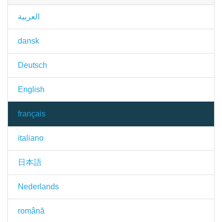
العربية
dansk
Deutsch
English
français
italiano
日本語
Nederlands
română