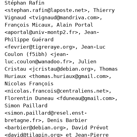
Stéphan Rafin
<stephan.rafin@laposte.net>, Thierry
Vignaud <tvignaud@mandriva.com>,
François Micaux, Alain Portal
<aportal@univ-montp2.fr>, Jean-
Philippe Guérard
<fevrier@tigreraye.org>, Jean-Luc
Coulon (f5ibh) <jean-
luc.coulon@wanadoo.fr>, Julien
Cristau <jcristau@debian.org>, Thomas
Huriaux <thomas.huriaux@gmail.com>,
Nicolas François
<nicolas.francois@centraliens.net>,
Florentin Duneau <fduneau@gmail.com>,
Simon Paillard
<simon.paillard@resel.enst-
bretagne.fr>, Denis Barbier
<barbier@debian.org>, David Prévot
<david@tilapin.org> et Jean-Pierre