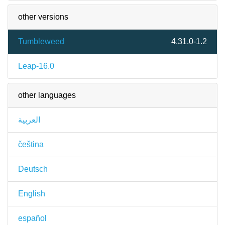
other versions
Tumbleweed
4.31.0-1.2
Leap-16.0
other languages
العربية
čeština
Deutsch
English
español