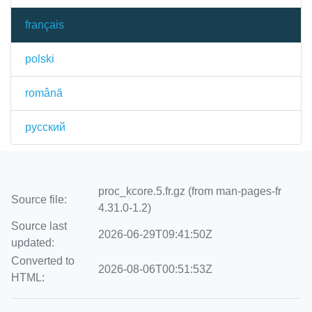
français
polski
română
русский
proc_kcore.5.fr.gz (from man-pages-fr
Source file:
4.31.0-1.2)
Source last
2026-06-29T09:41:50Z
updated:
Converted to
2026-08-06T00:51:53Z
HTML: