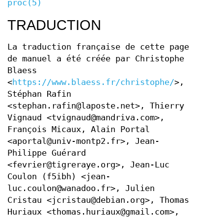
proc(5)
TRADUCTION
La traduction française de cette page
de manuel a été créée par Christophe
Blaess
<
https://www.blaess.fr/christophe/
>,
Stéphan Rafin
<stephan.rafin@laposte.net>, Thierry
Vignaud <tvignaud@mandriva.com>,
François Micaux, Alain Portal
<aportal@univ-montp2.fr>, Jean-
Philippe Guérard
<fevrier@tigreraye.org>, Jean-Luc
Coulon (f5ibh) <jean-
luc.coulon@wanadoo.fr>, Julien
Cristau <jcristau@debian.org>, Thomas
Huriaux <thomas.huriaux@gmail.com>,