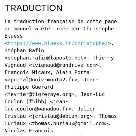
TRADUCTION
La traduction française de cette page
de manuel a été créée par Christophe
Blaess
<
https://www.blaess.fr/christophe/
>,
Stéphan Rafin
<stephan.rafin@laposte.net>, Thierry
Vignaud <tvignaud@mandriva.com>,
François Micaux, Alain Portal
<aportal@univ-montp2.fr>, Jean-
Philippe Guérard
<fevrier@tigreraye.org>, Jean-Luc
Coulon (f5ibh) <jean-
luc.coulon@wanadoo.fr>, Julien
Cristau <jcristau@debian.org>, Thomas
Huriaux <thomas.huriaux@gmail.com>,
Nicolas François