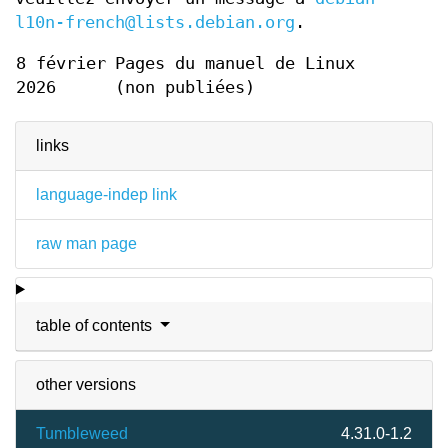
l10n-french@lists.debian.org
.
8 février
Pages du manuel de Linux
2026
(non publiées)
links
language-indep link
raw man page
table of contents
other versions
Tumbleweed
4.31.0-1.2