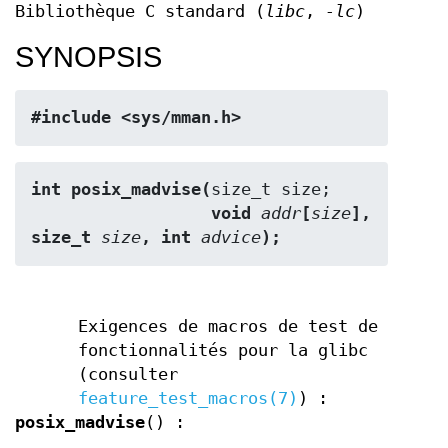
Bibliothèque C standard (
libc
,
-lc
)
SYNOPSIS
#include <sys/mman.h>
int posix_madvise(
                  void 
addr
[
size
], 
size_t 
size
, int 
advice
);
Exigences de macros de test de
fonctionnalités pour la glibc
(consulter
feature_test_macros(7)
) :
posix_madvise
() :