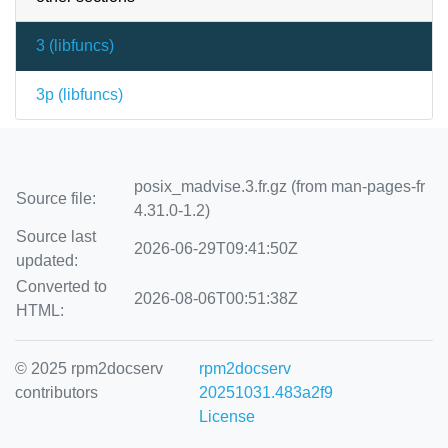
3 (
libfuncs
)
3p (
libfuncs
)
posix_madvise.3.fr.gz (from man-pages-fr
Source file:
4.31.0-1.2)
Source last
2026-06-29T09:41:50Z
updated:
Converted to
2026-08-06T00:51:38Z
HTML:
© 2025 rpm2docserv
rpm2docserv
contributors
20251031.483a2f9
License